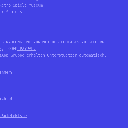
Retro Spiele Museum
or Schluss
SSTRAHLUNG UND ZUKUNFT DES PODCASTS ZU SICHERN

N
,  ODER
 PAYPAL.
sApp Gruppe erhalten Unterstuetzer automatisch.

ehmer:
ichtet
sSpielekiste