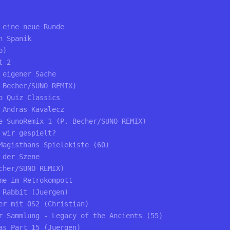
 eine neue Runde
n Spanik
p)
t 2
 eigener Sache
 Becher/SUNO REMIX)
o Quiz Classics
 Andras Kavalecz
e SunoRemix 1 (P. Becher/SUNO REMIX)
 wir gespielt?
Magisthans Spielekiste (60)
 der Szene
cher/SUNO REMIX)
me im Retrokompott
 Rabbit (Juergen)
er mit OS2 (Christian)
r Sammlung - Legacy of the Ancients (55)
as Part 15 (Juergen)