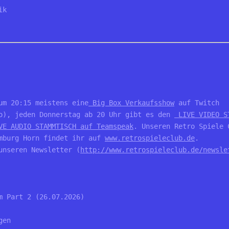
ik
um 20:15 meistens eine
 Big Box Verkaufsshow
 auf Twitch 
o), jeden Donnerstag ab 20 Uhr gibt es den 
 LIVE VIDEO S
VE AUDIO STAMMTISCH auf Teamspeak
. Unseren Retro Spiele 
mburg Horn findet ihr auf 
www.retrospieleclub.de
.  
unseren Newsletter (
http://www.retrospieleclub.de/newsle
m Part 2 (26.07.2026)
gen