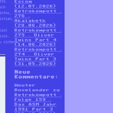
tte. 
Escom
(12.07.2026)
och 
Retrokompott –
Infos, 
276 –
istian, 
Akalabeth
(28.06.2026)
piel 
Retrokompott –
275 – Oliver
iste. 
Twins Part 4
u sichern, 
(14.06.2026)
Retrokompott –
274 – Oliver
Twins Part 3
(31.05.2026)
Neue
Kommentare:
Wouter
Bovelander
zu
Retrokompott –
Folge 159 –
Das ASM Jahr
1991 Part 3