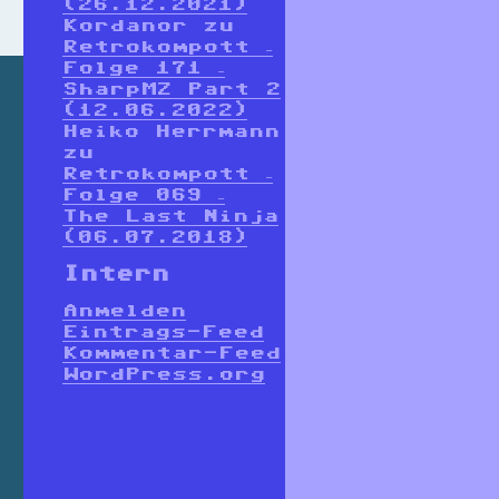
(26.12.2021)
Kordanor
zu
Retrokompott –
Folge 171 –
SharpMZ Part 2
(12.06.2022)
Heiko Herrmann
zu
Retrokompott –
Folge 069 –
The Last Ninja
(06.07.2018)
Intern
Anmelden
Eintrags-Feed
Kommentar-Feed
WordPress.org