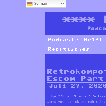
German
****
Podca
Podcast
Helft
Rechtliches
Retrokompo
Escom Part
Juli 27, 202
Folge 278 der "kleinen" Zeitrei
Games von Patrick und Robin ist