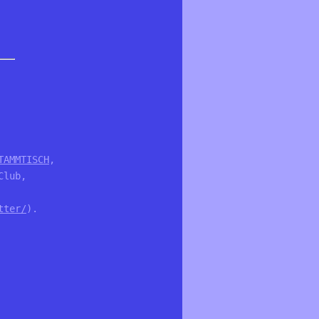
TAMMTISCH
, 
Club, 
tter/
). 