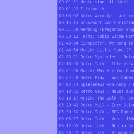
00:01:31 Heute sind mit dabei
00:01:42 Titelmusik
00:03:02 Retro Warm Up - auf in
00:15:15 Grusswort von Christia
00:31:38 Werbung (Dragonbox Sho
00:33:12 Facts: Vobis Escom Par
01:43:04 Einspieler: Werbung in
01:44:54 Musik: Little Song (P.
01:46:21 Retro Mysteries - Retr
02:10:46 Retro Talk - Interview
03:51:46 Musik: Why Are You Gon
03:54:59 Retro Play - Was haben
04:02:24 Spielenews von Andy / 
04:13:55 Retro News - Neues aus
05:18:17 Musik: The Walk (P. Be
05:20:42 Retro Mail - Eure Stim
05:39:36 Retro Talk - BFG Roger
06:06:57 Retro Talk - Vobis 486
06:12:05 Retro Talk - Neu in de
06:26:22 Retro Talk - Stundengl