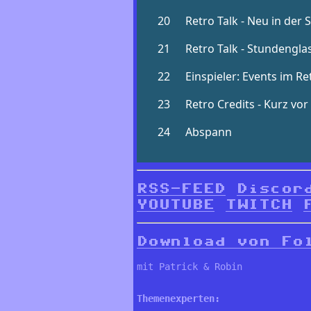
RSS-FEED
Discor
YOUTUBE
TWITCH
Download von Fo
mit Patrick & Robin 

Themenexperten: