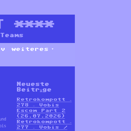
T
****
Teams
iv
weiteres
Neueste
Beiträge
Retrokompott –
278 – Vobis
Escom Part 2
(26.07.2026)
und 
Retrokompott –
bis 
277 – Vobis /