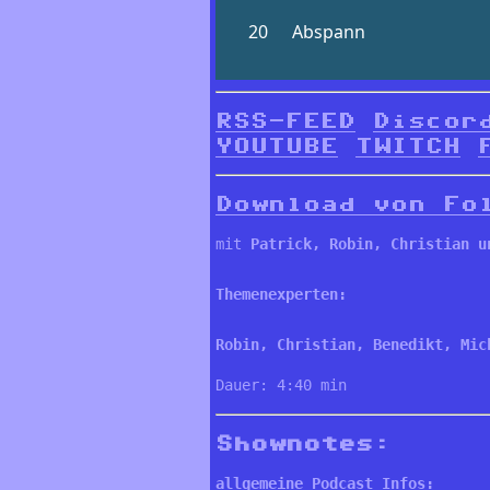
RSS-FEED
Discor
YOUTUBE
TWITCH
Download von Fo
mit 
Patrick, Robin, 
Christian u
Themenexperten:
Robin, Christian, Benedikt, Mic
Dauer: 4:40 min
Shownotes:
allgemeine Podcast Infos: