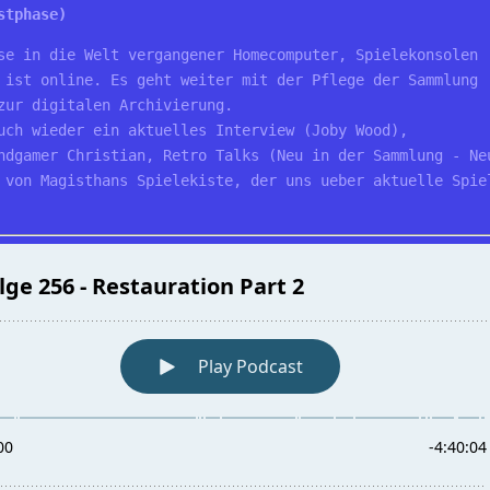
stphase)
se in die Welt vergangener Homecomputer, Spielekonsolen 

 ist online. Es geht weiter mit der Pflege der Sammlung 

zur digitalen Archivierung.

uch wieder ein aktuelles Interview (Joby Wood), 

ndgamer Christian, Retro Talks (Neu in der Sammlung - Neu
 von Magisthans Spielekiste, der uns ueber aktuelle Spiel