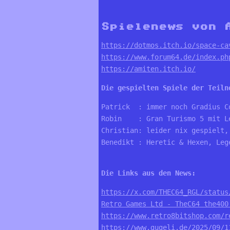
Spielenews von
https://dotmos.itch.io/space-ca
https://www.forum64.de/index.ph
https://amiten.itch.io/
Die gespielten Spiele der Teiln
Patrick  : immer noch Gradius C
Robin    : Gran Turismo 5 mit L
Christian: leider nix gespielt,
Benedikt : Heretic & Hexen, Leg
https://x.com/THEC64_RGL/status
Retro Games Ltd - TheC64 the400
https://www.retro8bitshop.com/r
https://www.gugeli.de/2025/09/1