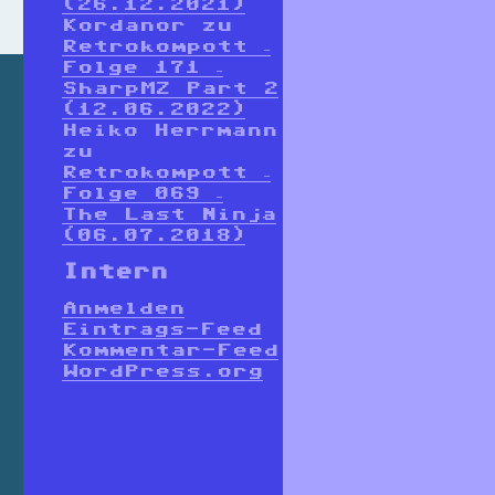
(26.12.2021)
Kordanor
zu
Retrokompott –
Folge 171 –
SharpMZ Part 2
(12.06.2022)
Heiko Herrmann
zu
Retrokompott –
Folge 069 –
The Last Ninja
(06.07.2018)
Intern
Anmelden
Eintrags-Feed
Kommentar-Feed
WordPress.org