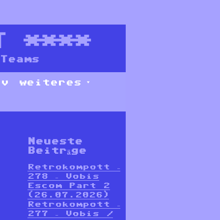
T
****
Teams
iv
weiteres
Neueste
Beiträge
Retrokompott –
278 – Vobis
Escom Part 2
(26.07.2026)
Retrokompott –
277 – Vobis /