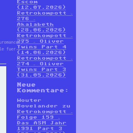
Escom
(12.07.2026)
Retrokompott –
276 –
Akalabeth
(28.06.2026)
Retrokompott –
275 – Oliver
romancer) 

Twins Part 4
e fuer 

(14.06.2026)
Retrokompott –
274 – Oliver
Twins Part 3
(31.05.2026)
Neue
Kommentare:
Wouter
Bovelander
zu
Retrokompott –
Folge 159 –
Das ASM Jahr
1991 Part 3