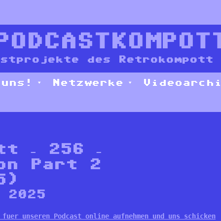
PODCASTKOMPOT
stprojekte des Retrokompott 
 uns!
Netzwerke
Videoarch
tt – 256 –
on Part 2
5)
, 2025
 fuer unseren Podcast online aufnehmen und uns schicken