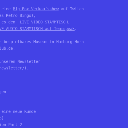
 eine 
Big Box Verkaufsshow
 auf Twitch

s Retro Bingo), 

 es den 
 LIVE VIDEO STAMMTISCH
, 

VE AUDIO STAMMTISCH auf Teamspeak
.

r bespielbares Museum in Hamburg Horn 

lub.de
. 

nseren Newsletter 

newsletter/
).

gen 
 eine neue Runde 
p)
ion Part 2