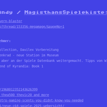
 Andy /
MagisthansSpielekiste
vern-blaster
p?thread/153356-megamage/&pageNo=1
ehmer:
ollection, Davilex Vorbereitung
enkrad - neue Station im Museum
 aber an der Spiele Datenbank weitergemacht. Tipps von W
end of Kyrandia: Book 1
/1968012352143626399
 thea500 thevic20 and more
etro-gaming-scents-you-didnt-know-you-needed
1/neue-c64-spiele-2025-uebersicht/