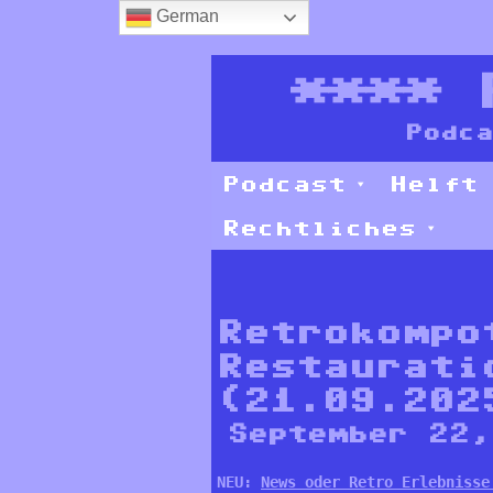
German
****
Podca
Podcast
Helft
Rechtliches
Retrokompo
Restaurati
(21.09.202
September 22
NEU: 
News oder Retro Erlebnisse