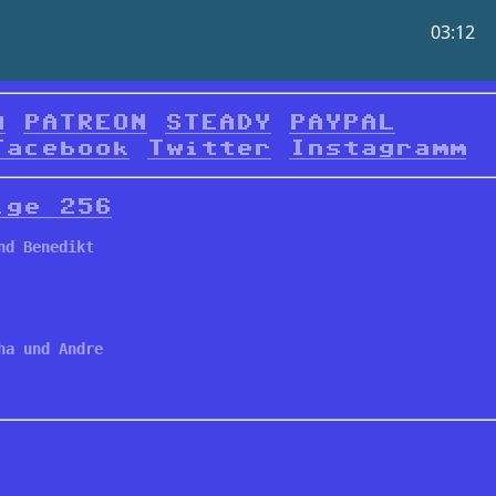
d
PATREON
STEADY
PAYPAL
Facebook
Twitter
Instagramm
lge 256
nd Benedikt
ha und Andre