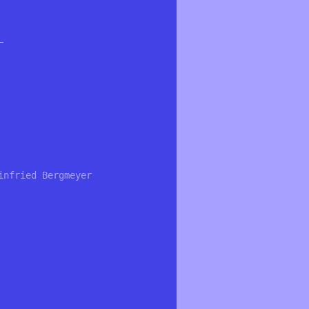
:
infried Bergmeyer 