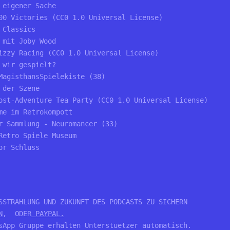
 eigener Sache
00 Victories (CC0 1.0 Universal License)
 Classics
 mit Joby Wood
izzy Racing (CC0 1.0 Universal License)
 wir gespielt?
MagisthansSpielekiste (38)
 der Szene 
ost-Adventure Tea Party (CC0 1.0 Universal License)
me im Retrokompott
r Sammlung - Neuromancer (33)
Retro Spiele Museum
or Schluss
SSTRAHLUNG UND ZUKUNFT DES PODCASTS ZU SICHERN

N
,  ODER
 PAYPAL.
sApp Gruppe erhalten Unterstuetzer automatisch.
