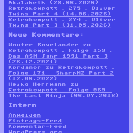
Akalabeth (28.06.2026)
Retrokompott – 275 – Oliver
Twins Part 4 (14.06.2026)
Retrokompott – 274 – Oliver
Twins Part 3 (31.05.2026)
Neue Kommentare:
Wouter Bovelander
zu
Retrokompott – Folge 159 –
Das ASM Jahr 1991 Part 3
(26.12.2021)
Kordanor
zu
Retrokompott –
Folge 171 – SharpMZ Part 2
(12.06.2022)
Heiko Herrmann
zu
Retrokompott – Folge 069 –
The Last Ninja (06.07.2018)
Intern
Anmelden
Eintrags-Feed
Kommentar-Feed
WordPress.org