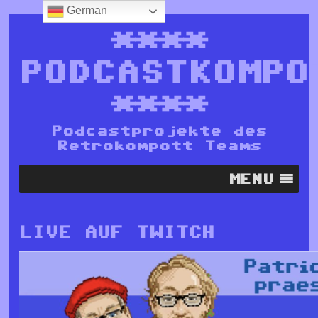
German
****
PODCASTKOMPO
****
Podcastprojekte des
Retrokompott Teams
MENU
LIVE AUF TWITCH