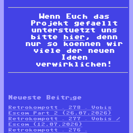
Wenn Euch das
Projekt gefaellt
unterstuetzt uns
bitte
hier
,
denn
nur so koennen wir
viele der neuen
Ideen
verwirklichen!
Neueste Beiträge
Retrokompott – 278 – Vobis
Escom Part 2 (26.07.2026)
Retrokompott – 277 – Vobis /
Escom (12.07.2026)
Retrokompott – 276 –