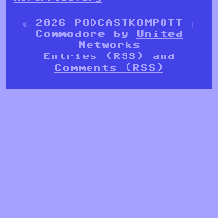
© 2026 PODCASTKOMPOTT |
Commodore by
United
Networks
Entries (RSS)
and
Comments (RSS)