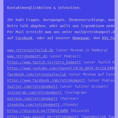
Kontaktmoeglichkeiten & Infoseiten:

Ihr habt Fragen, Anregungen, Themenvorschlaege, moech
Retro Talk abgeben, oder wollt aus irgendeinem andere
Per Mail erreicht man uns unter mail@retrokompott.de
auf 
Facebook
, oder auf unserer 
Homepage
. Den 
RSS Fee
www.retrospieleclub.de
www.retrokompott.de
https://www.twitch.tv/retro_kompott
https://www.youtube.com/channel/UC3n_WXlK-BlcGAJOMMV
facebook.com/retrospieleclub
https://www.facebook.com/retrokompott
twitter.com/retrokompott
instagram.com/retrokompott
patreon.com/retrokompott
steadyhq.com/retrokompott 
https://discord.gg/T7NQzF2WRK
https://www.paypal.me/retrokompott
 (Spendenlink fuer 