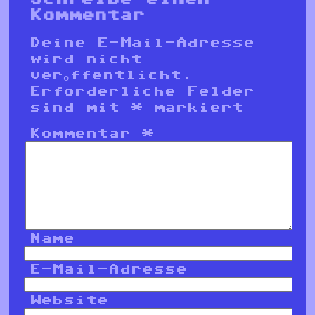
Kommentar
Deine E-Mail-Adresse
wird nicht
veröffentlicht.
Erforderliche Felder
sind mit
*
markiert
Kommentar
*
Name
E-Mail-Adresse
Website