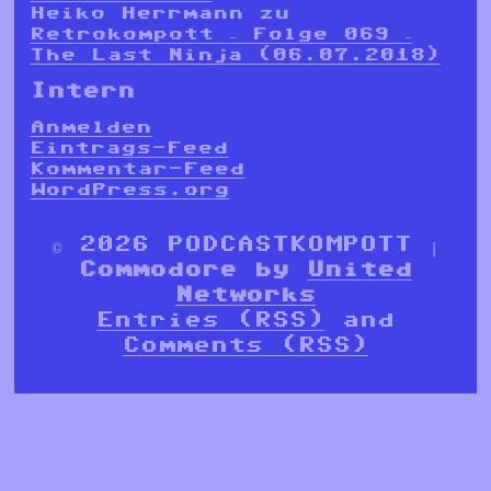
Heiko Herrmann
zu
Retrokompott – Folge 069 –
The Last Ninja (06.07.2018)
Intern
Anmelden
Eintrags-Feed
Kommentar-Feed
WordPress.org
© 2026 PODCASTKOMPOTT |
Commodore by
United
Networks
Entries (RSS)
and
Comments (RSS)