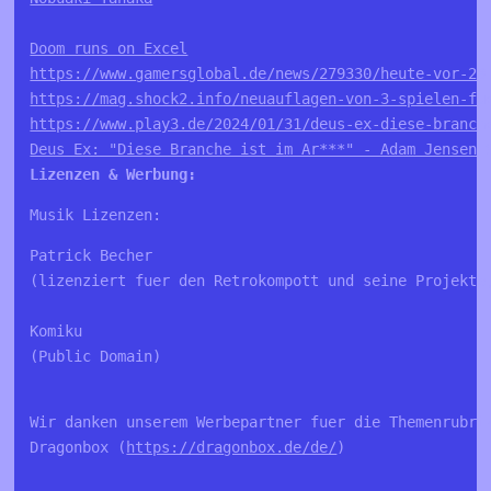
Doom runs on Excel
https://www.gamersglobal.de/news/279330/heute-vor-28
https://mag.shock2.info/neuauflagen-von-3-spielen-fu
https://www.play3.de/2024/01/31/deus-ex-diese-branch
Deus Ex: "Diese Branche ist im Ar***" - Adam Jensen-
Lizenzen & Werbung:
Musik Lizenzen:
Patrick Becher

(lizenziert fuer den Retrokompott und seine Projekte,
Komiku

(Public Domain)

Wir danken unserem Werbepartner fuer die Themenrubrik
Dragonbox (
https://dragonbox.de/de/
)
