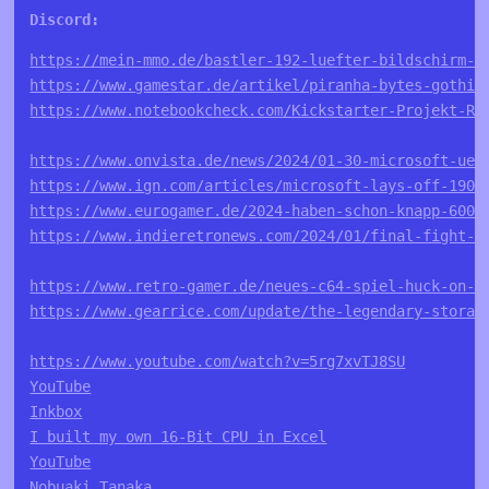
https://mein-mmo.de/bastler-192-luefter-bildschirm-m
https://www.gamestar.de/artikel/piranha-bytes-gothic
https://www.notebookcheck.com/Kickstarter-Projekt-Re
https://www.onvista.de/news/2024/01-30-microsoft-ueb
https://www.ign.com/articles/microsoft-lays-off-1900
https://www.eurogamer.de/2024-haben-schon-knapp-6000
https://www.indieretronews.com/2024/01/final-fight-e
https://www.retro-gamer.de/neues-c64-spiel-huck-on-t
https://www.gearrice.com/update/the-legendary-storag
https://www.youtube.com/watch?v=5rg7xvTJ8SU
YouTube
Inkbox
I built my own 16-Bit CPU in Excel
YouTube
Nobuaki Tanaka