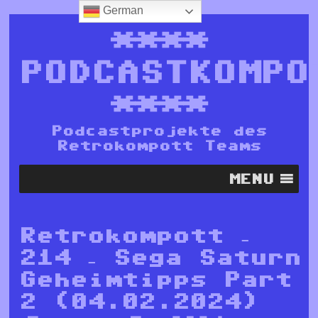
German
****
PODCASTKOMPO
****
Podcastprojekte des
Retrokompott Teams
MENU
Retrokompott –
214 – Sega Saturn
Geheimtipps Part
2 (04.02.2024)