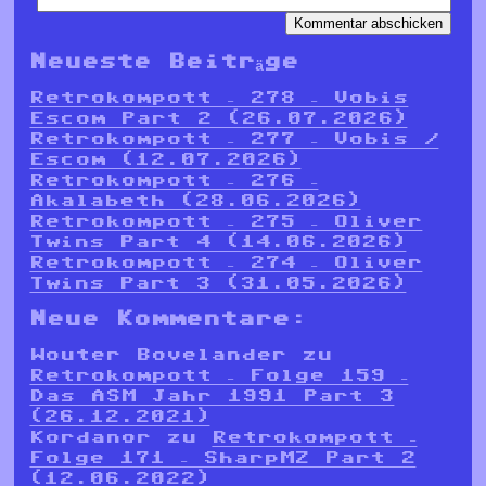
Neueste Beiträge
Retrokompott – 278 – Vobis
Escom Part 2 (26.07.2026)
Retrokompott – 277 – Vobis /
Escom (12.07.2026)
Retrokompott – 276 –
Akalabeth (28.06.2026)
Retrokompott – 275 – Oliver
Twins Part 4 (14.06.2026)
Retrokompott – 274 – Oliver
Twins Part 3 (31.05.2026)
Neue Kommentare:
Wouter Bovelander
zu
Retrokompott – Folge 159 –
Das ASM Jahr 1991 Part 3
(26.12.2021)
Kordanor
zu
Retrokompott –
Folge 171 – SharpMZ Part 2
(12.06.2022)