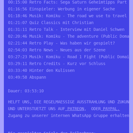
00:15:00 Retro Facts: Sega Saturn Geheimtipps Part 2

01:16:56 Einspieler: Werbung in eigener Sache

01:18:46 Musik: Komiku - The road we use to travel wh
01:21:07 Quiz Classics mit Christian

01:31:11 Retro Talk - Interview mit Daniel Schwen

02:20:46 Musik: Komiku - The adventure (Public Domain
02:21:44 Retro Play - Was haben wir gespielt?

02:54:03 Retro News - Neues aus der Szene 

03:27:23 Musik: Komiku - Road 1 Fight (Public Domain)
03:29:11 Retro Credits - Kurz vor Schluss

03:33:40 Hinter den Kulissen

03:49:58 Abspann

Dauer: 03:53:10
HELFT UNS, DIE REGELMAESSIGE AUSSTRAHLUNG UND ZUKUNFT
UND UNTERSTUETZT UNS AUF
 PATREON
,  ODER
 PAYPAL.
Zugang zu unserer internen WhatsApp Gruppe erhalten 