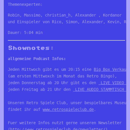
Themenexperten:
Robin, Massimo, christian_h, Alexander , Kordanor

und Einspieler von Rico, Simon, Alexander, Kevin, Ri
Dauer: 5:04 min
Shownotes:
allgemeine Podcast Infos:
Jeden Mittwoch gibt es um 20:15 eine 
Big Box Verkauf
(am ersten Mittwoxch im Monat das Retro Bingo), 

jeden Donnerstag ab 20 Uhr gibt es den 
 LIVE VIDEO S
jeden Freitag ab 21 Uhr den 
 LIVE AUDIO STAMMTISCH a
Unseren Retro Spiele Club, unser bespielbares Museum 
findet ihr auf 
www.retrospieleclub.de
. 

Fuer weitere Infos nutzt gerne unseren Newsletter 

(
http://www.retrospieleclub.de/newsletter/
).
