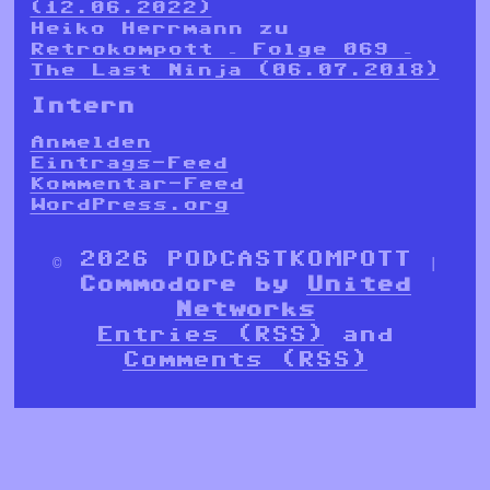
(12.06.2022)
Heiko Herrmann
zu
Retrokompott – Folge 069 –
The Last Ninja (06.07.2018)
Intern
Anmelden
Eintrags-Feed
Kommentar-Feed
WordPress.org
© 2026 PODCASTKOMPOTT |
Commodore by
United
Networks
Entries (RSS)
and
Comments (RSS)