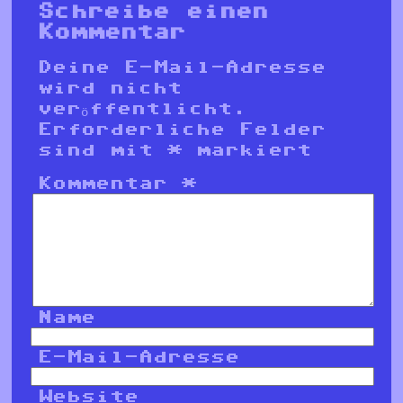
Schreibe einen
Kommentar
Deine E-Mail-Adresse
wird nicht
veröffentlicht.
Erforderliche Felder
sind mit
*
markiert
Kommentar
*
Name
E-Mail-Adresse
Website