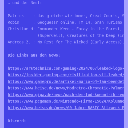
… und der Rest:

Patrick    : das gleiche wie immer, Great Courts, Sab
Robin      : Geoguessr online, FM 14, Gran Turismo 2,
Christian H: Commander Keen - Foray in the Forest, Ha
             (SuperCell), Creatures of the Deep (Infi
Andreas Z. : No Rest for The Wicked (Early Access), G
Die Links aus den News:

https://arstechnica.com/gaming/2024/06/leaked-logo-p
https://insider-gaming.com/civilization-vii-leaked/
https://www.gamepro.de/artikel/mario-64-fan-beendet-
https://www.heise.de/news/Modretro-Chromatic-Palmer-
https://www.giga.de/news/nach-dem-tod-koennt-ihr-eur
https://www.pcgames.de/Nintendo-Firma-15624/Kolumnen
https://www.heise.de/news/60-Jahre-BASIC-Allzweck-Pr
Discord: