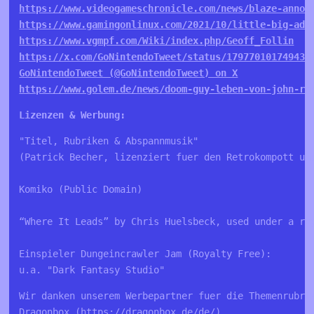
https://www.videogameschronicle.com/news/blaze-annou
https://www.gamingonlinux.com/2021/10/little-big-adv
https://www.vgmpf.com/Wiki/index.php/Geoff_Follin
https://x.com/GoNintendoTweet/status/179770101749433
GoNintendoTweet (@GoNintendoTweet) on X
https://www.golem.de/news/doom-guy-leben-von-john-ro
Lizenzen & Werbung:
"Titel, Rubriken & Abspannmusik"

(Patrick Becher, lizenziert fuer den Retrokompott und
Komiko (Public Domain)

“Where It Leads” by Chris Huelsbeck, used under a roy
Einspieler Dungeincrawler Jam (Royalty Free):

u.a. "Dark Fantasy Studio"
Wir danken unserem Werbepartner fuer die Themenrubrik
Dragonbox (
https://dragonbox.de/de/
)
