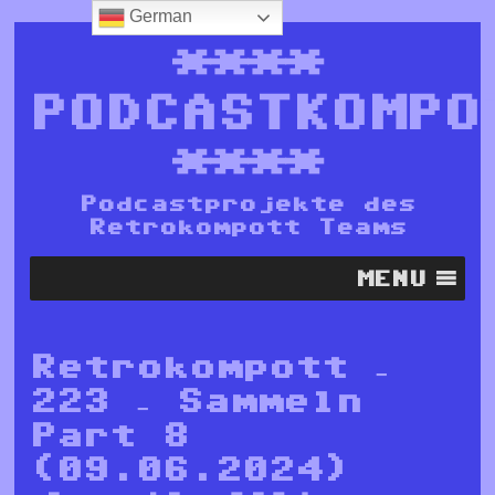
German
****
PODCASTKOMPO
****
Podcastprojekte des
Retrokompott Teams
MENU
Retrokompott –
223 – Sammeln
Part 8
(09.06.2024)