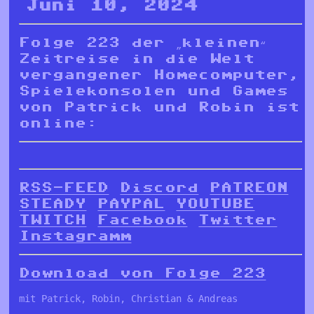
Juni 10, 2024
Folge 223 der „kleinen“
Zeitreise in die Welt
vergangener Homecomputer,
Spielekonsolen und Games
von Patrick und Robin ist
online:
RSS-FEED
Discord
PATREON
STEADY
PAYPAL
YOUTUBE
TWITCH
Facebook
Twitter
Instagramm
Download von Folge 223
mit Patrick, Robin, Christian & Andreas