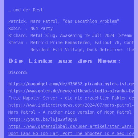
… und der Rest:
Patrick: Mars Patrol, “das Decathlon Problem”

Robin  : N64 Party 

Richard: Metal Slug: Awakening 19 Juli 2024 (Steam & 
Stefan : Metroid Prime Remastered, Fallout 76, Contra
         Resident Evil Village, Duck Detective: The 
Die Links aus den News:
Discord:
https://gagadget.com/de/478632-piranha-bytes-ist-ges
h
ttps://www.golem.de/news/pithead-studio-piranha-byt
Freie Napster Server - die nie erzaehlten Fakten der
https://www.indieretronews.com/2024/07/mars-patrol-r
Mars Patrol - A rather nice version of Moon Patrol r
https://youtu.be/l6jB29f0gK8
https://www.gamersglobal.de/user-artikel/star-wars-1
Doom Fans Go Too Far, Port The Shooter To A Sex Toy