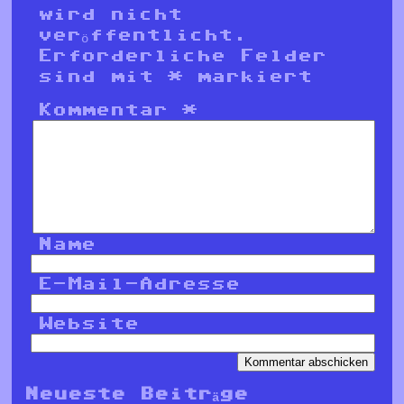
wird nicht
veröffentlicht.
Erforderliche Felder
sind mit
*
markiert
Kommentar
*
Name
E-Mail-Adresse
Website
Neueste Beiträge