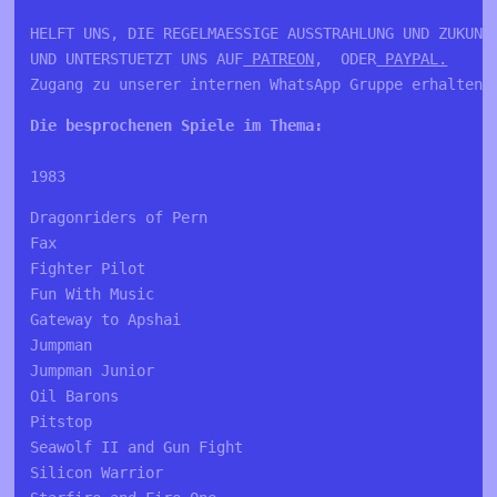
HELFT UNS, DIE REGELMAESSIGE AUSSTRAHLUNG UND ZUKUNFT
UND UNTERSTUETZT UNS AUF
 PATREON
,  ODER
 PAYPAL.
Zugang zu unserer internen WhatsApp Gruppe erhalten 
Die besprochenen Spiele im Thema:
1983
Dragonriders of Pern

Fax   

Fighter Pilot

Fun With Music

Gateway to Apshai 

Jumpman

Jumpman Junior   

Oil Barons 

Pitstop  

Seawolf II and Gun Fight

Silicon Warrior   
