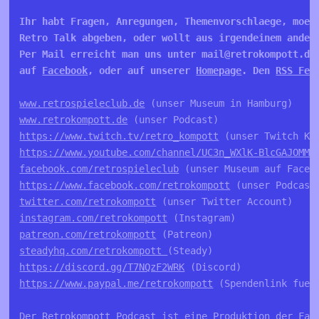
Ihr habt Fragen, Anregungen, Themenvorschlaege, moech
Retro Talk abgeben, oder wollt aus irgendeinem andere
Per Mail erreicht man uns unter mail@retrokompott.de
auf 
Facebook
, oder auf unserer 
Homepage
. Den 
RSS Fee
www.retrospieleclub.de
www.retrokompott.de
https://www.twitch.tv/retro_kompott
https://www.youtube.com/channel/UC3n_WXlK-BlcGAJOMMV
facebook.com/retrospieleclub
https://www.facebook.com/retrokompott
twitter.com/retrokompott
instagram.com/retrokompott
patreon.com/retrokompott
steadyhq.com/retrokompott 
https://discord.gg/T7NQzF2WRK
https://www.paypal.me/retrokompott
 (Spendenlink fuer 
Der Retrokompott Podcast ist eine Produktion der Fa. 