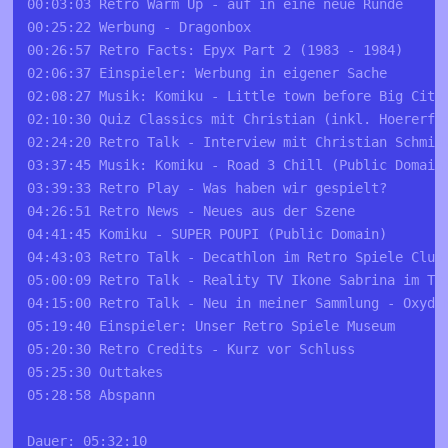
00:03:03 Retro Warm Up - auf in eine neue Runde 
00:25:22 Werbung - Dragonbox 
00:26:57 Retro Facts: Epyx Part 2 (1983 - 1984)
02:06:37 Einspieler: Werbung in eigener Sache
02:08:27 Musik: Komiku - Little town before Big City
02:10:30 Quiz Classics mit Christian (inkl. Hoererfr
02:24:20 Retro Talk - Interview mit Christian Schmid
03:37:45 Musik: Komiku - Road 3 Chill (Public Domain
03:39:33 Retro Play - Was haben wir gespielt?
04:26:51 Retro News - Neues aus der Szene 
04:41:45 Komiku - SUPER POUPI (Public Domain)
04:43:03 Retro Talk - Decathlon im Retro Spiele Club
05:00:09 Retro Talk - Reality TV Ikone Sabrina im Ta
04:15:00 Retro Talk - Neu in meiner Sammlung - Oxyd 
05:19:40 Einspieler: Unser Retro Spiele Museum
05:20:30 Retro Credits - Kurz vor Schluss
05:25:30 Outtakes
05:28:58 Abspann
Dauer: 05:32:10