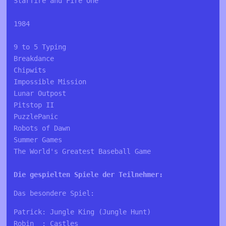
Starfire and Fire One 

1984

9 to 5 Typing

Breakdance  

Chipwits 

Impossible Mission 

Lunar Outpost 

Pitstop II   

PuzzlePanic  

Robots of Dawn  

Summer Games 

Die gespielten Spiele der Teilnehmer:
Das besondere Spiel:
Patrick: Jungle King (Jungle Hunt)

Robin  : Castles