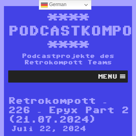
German
****
PODCASTKOMPO
****
Podcastprojekte des
Retrokompott Teams
MENU
Retrokompott –
226 – Epyx Part 2
(21.07.2024)
Juli 22, 2024