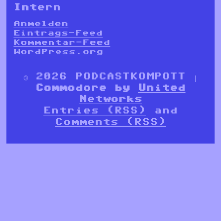
Intern
Anmelden
Eintrags-Feed
Kommentar-Feed
WordPress.org
© 2026 PODCASTKOMPOTT |
Commodore by
United
Networks
Entries (RSS)
and
Comments (RSS)