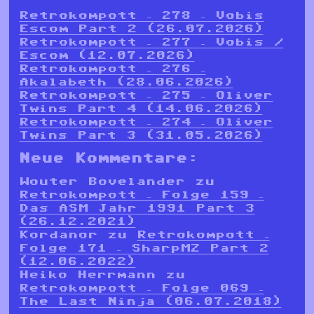
Retrokompott – 278 – Vobis
Escom Part 2 (26.07.2026)
Retrokompott – 277 – Vobis /
Escom (12.07.2026)
Retrokompott – 276 –
Akalabeth (28.06.2026)
Retrokompott – 275 – Oliver
Twins Part 4 (14.06.2026)
Retrokompott – 274 – Oliver
Twins Part 3 (31.05.2026)
Neue Kommentare:
Wouter Bovelander
zu
Retrokompott – Folge 159 –
Das ASM Jahr 1991 Part 3
(26.12.2021)
Kordanor
zu
Retrokompott –
Folge 171 – SharpMZ Part 2
(12.06.2022)
Heiko Herrmann
zu
Retrokompott – Folge 069 –
The Last Ninja (06.07.2018)