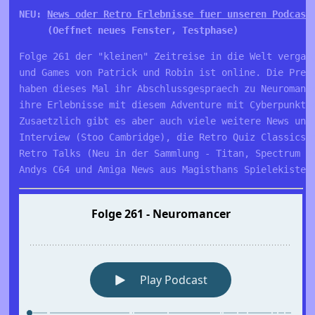
NEU: 
News oder Retro Erlebnisse fuer unseren Podcast
     (Oeffnet neues Fenster, Testphase)
Folge 261 der "kleinen" Zeitreise in die Welt vergan
und Games von Patrick und Robin ist online. Die Pret
haben dieses Mal ihr Abschlussgespraech zu Neuromanc
ihre Erlebnisse mit diesem Adventure mit Cyberpunkth
Zusaetzlich gibt es aber auch viele weitere News und
Interview (Stoo Cambridge), die Retro Quiz Classics 
Retro Talks (Neu in der Sammlung - Titan, Spectrum N
Andys C64 und Amiga News aus Magisthans Spielekiste.