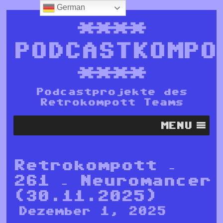
German
****
PODCASTKOMPO
****
Podcastprojekte des
Retrokompott Teams
MENU
Retrokompott –
261 – Neuromancer
(30.11.2025)
Dezember 1, 2025