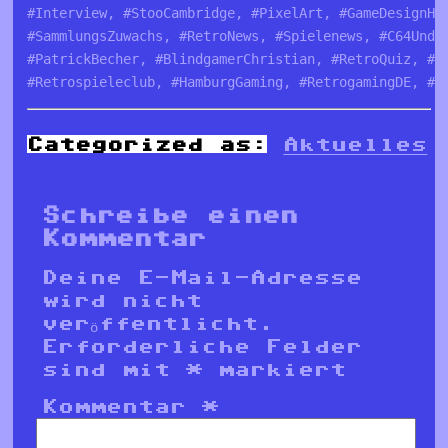
#Interview, #StooCambridge, #PixelArt, #GameDesignHi
#SammlungsZuwachs, #RetroNews, #Spielenews, #C64UndA
#PatrickBecher, #BlindgamerChristian, #RetroQuiz, #Q
#Retrospieleclub, #HamburgGaming, #RetrogamingDE, #G
Categorized as:
Aktuelles
Schreibe einen
Kommentar
Deine E-Mail-Adresse
wird nicht
veröffentlicht.
Erforderliche Felder
sind mit
*
markiert
Kommentar
*