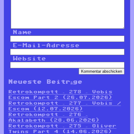
Name
E-Mail-Adresse
Website
Neueste Beiträge
Retrokompott – 278 – Vobis
Escom Part 2 (26.07.2026)
Retrokompott – 277 – Vobis /
Escom (12.07.2026)
Retrokompott – 276 –
Akalabeth (28.06.2026)
Retrokompott – 275 – Oliver
Twins Part 4 (14.06.2026)