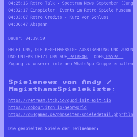
04:25:16 Retro Talk - Spectrum News September (Jungs
04:32:17 Einspieler: Events im Retro Spiele Museum
04:33:07 Retro Credits - Kurz vor Schluss
04:36:47 Abspann
Dauer: 04:39:59
HELFT UNS, DIE REGELMAESSIGE AUSSTRAHLUNG UND ZUKUNFT
UND UNTERSTUETZT UNS AUF
 PATREON
,  ODER
 PAYPAL.
Zugang zu unserer internen WhatsApp Gruppe erhalten U
Spielenews von Andy /
MagisthansSpielekiste:
https://retream.itch.io/quod-init-exit-iio
https://cobour.itch.io/neonworld
https://c64games.de/phpseiten/spieledetail.php?filnu
Die gespielten Spiele der Teilnehmer: