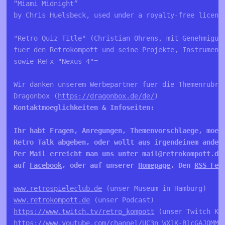
“Miami Midnight” 

by Chris Huelsbeck, used under a royalty-free licens
"Retro Quiz Title" (Christian Ohrens, mit Genehmigung
fuer den Retrokompott und seine Projekte, Instrumente
sowie ReFx "Nexus 4"=

Wir danken unserem Werbepartner fuer die Themenrubrik
Dragonbox (
https://dragonbox.de/de/
Kontaktmoeglichkeiten & Infoseiten:

Ihr habt Fragen, Anregungen, Themenvorschlaege, moech
Retro Talk abgeben, oder wollt aus irgendeinem andere
Per Mail erreicht man uns unter mail@retrokompott.de
auf 
Facebook
, oder auf unserer 
Homepage
. Den 
RSS Fee
www.retrospieleclub.de
www.retrokompott.de
https://www.twitch.tv/retro_kompott
https://www.youtube.com/channel/UC3n_WXlK-BlcGAJOMMV