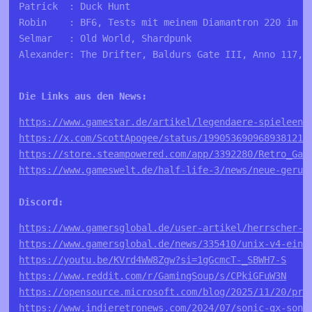
Patrick  : Duck Hunt
Robin    : BF6, Tests mit meinem Diamantron 220 im M
Selmar   : Old World, Shardpunk
Alexander: The Drifter, Baldurs Gate III, Anno 117, 
Die Links aus den News:
https://www.gamestar.de/artikel/legendaere-spieleent
https://x.com/ScottApogee/status/1990536909689381210
https://store.steampowered.com/app/3392280/Retro_Gam
https://www.gameswelt.de/half-life-3/news/neue-gerue
https://www.gamersglobal.de/user-artikel/herrscher-d
https://www.gamersglobal.de/news/335410/unix-v4-einz
https://youtu.be/KVrd4WW8Zgw?si=1gGcmcT-_SBWH7-S
https://www.reddit.com/r/GamingSoup/s/CPkiGFuW3N
https://opensource.microsoft.com/blog/2025/11/20/pre
https://www.indieretronews.com/2024/07/sonic-gx-soni