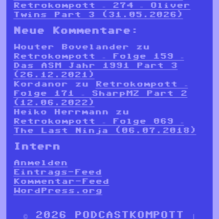
Retrokompott – 274 – Oliver
Twins Part 3 (31.05.2026)
Neue Kommentare:
Wouter Bovelander
zu
Retrokompott – Folge 159 –
Das ASM Jahr 1991 Part 3
(26.12.2021)
Kordanor
zu
Retrokompott –
Folge 171 – SharpMZ Part 2
(12.06.2022)
Heiko Herrmann
zu
Retrokompott – Folge 069 –
The Last Ninja (06.07.2018)
Intern
Anmelden
Eintrags-Feed
Kommentar-Feed
WordPress.org
© 2026 PODCASTKOMPOTT |