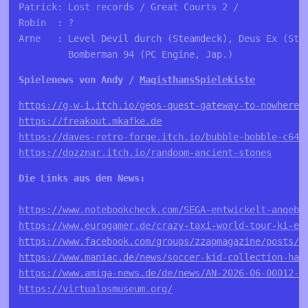
Patrick: Lost records / Great Courts 2 /
Robin  : ?
Arne   : Level Devil durch (Steamdeck), Deus Ex (Ste
         Bomberman 94 (PC Engine, Jap.)
Spielenews von Andy / 
MagisthansSpielekiste
https://g-w-i.itch.io/geos-quest-gateway-to-nowhere-
https://freakout.mkafke.de
https://daves-retro-forge.itch.io/bubble-bobble-c64-
https://www.notebookcheck.com/SEGA-entwickelt-angebl
https://www.eurogamer.de/crazy-taxi-world-tour-ki-ei
https://www.facebook.com/groups/zzapmagazine/posts/2
https://www.maniac.de/news/soccer-kid-collection-hat
https://www.amiga-news.de/de/news/AN-2026-06-00012-D
https://virtualosmuseum.org/