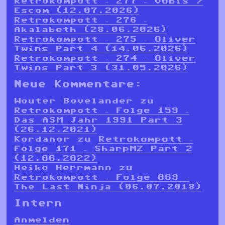
Retrokompott – 277 – Vobis /
Escom (12.07.2026)
Retrokompott – 276 –
Akalabeth (28.06.2026)
Retrokompott – 275 – Oliver
Twins Part 4 (14.06.2026)
Retrokompott – 274 – Oliver
Twins Part 3 (31.05.2026)
Neue Kommentare:
Wouter Bovelander
zu
Retrokompott – Folge 159 –
Das ASM Jahr 1991 Part 3
(26.12.2021)
Kordanor
zu
Retrokompott –
Folge 171 – SharpMZ Part 2
(12.06.2022)
Heiko Herrmann
zu
Retrokompott – Folge 069 –
The Last Ninja (06.07.2018)
Intern
Anmelden