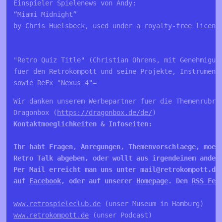
Einspieler Spielenews von Andy:
“Miami Midnight”
by Chris Huelsbeck, used under a royalty-free licens
"Retro Quiz Title" (Christian Ohrens, mit Genehmigun
fuer den Retrokompott und seine Projekte, Instrument
sowie ReFx "Nexus 4"=
Wir danken unserem Werbepartner fuer die Themenrubrik
Dragonbox (
https://dragonbox.de/de/
Kontaktmoeglichkeiten & Infoseiten:

Ihr habt Fragen, Anregungen, Themenvorschlaege, moech
Retro Talk abgeben, oder wollt aus irgendeinem andere
Per Mail erreicht man uns unter mail@retrokompott.de
auf 
Facebook
, oder auf unserer 
Homepage
. Den 
RSS Fee
www.retrospieleclub.de
www.retrokompott.de