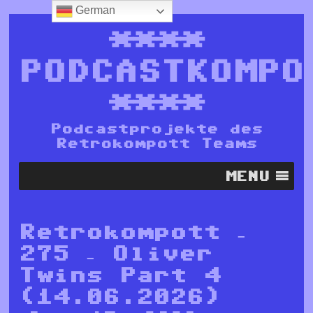
German
****
PODCASTKOMPO
****
Podcastprojekte des
Retrokompott Teams
MENU
Retrokompott –
275 – Oliver
Twins Part 4
(14.06.2026)