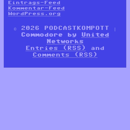
Eintrags-Feed
Kommentar-Feed
WordPress.org
© 2026 PODCASTKOMPOTT |
Commodore by
United
Networks
Entries (RSS)
and
Comments (RSS)