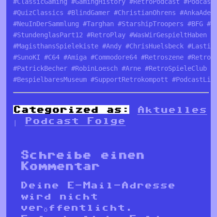
#ClassicGaming #GamingHistory #RetroPodcast #Podcast
#QuizClassics #BlindGamer #ChristianOhrens #AnkaAdel
#NeuInDerSammlung #Targhan #StarshipTroopers #BFG #F
#StundenglasPart12 #RetroPlay #WasWirGespieltHaben #
#MagisthansSpielekiste #Andy #ChrisHuelsbeck #Lastin
#SunoKI #C64 #Amiga #Commodore64 #Retroszene #RetroC
#PatrickBecher #RobinLoesch #Arne #RetroSpieleClub #
#BespielbaresMuseum #SupportRetrokompott #PodcastLie
Categorized as:
Aktuelles
|
Podcast Folge
Schreibe einen
Kommentar
Deine E-Mail-Adresse
wird nicht
veröffentlicht.