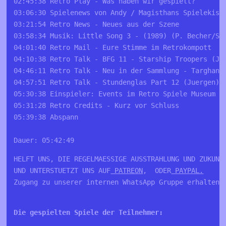
02:45:38 Retro Play - Was haben wir gespielt?
03:06:30 Spielenews von Andy / Magisthans Spielekist
03:21:54 Retro News - Neues aus der Szene
03:58:34 Musik: Little Song 3 - (1989) (P. Becher/SU
04:01:40 Retro Mail - Eure Stimme im Retrokompott
04:10:38 Retro Talk - BFG 11 - Starship Troopers (Ju
04:46:11 Retro Talk - Neu in der Sammlung - Targhan 
04:57:51 Retro Talk - Stundenglas Part 12 (Juergen)
05:30:38 Einspieler: Events im Retro Spiele Museum
05:31:28 Retro Credits - Kurz vor Schluss
05:39:38 Abspann
Dauer: 05:42:49
HELFT UNS, DIE REGELMAESSIGE AUSSTRAHLUNG UND ZUKUNFT
UND UNTERSTUETZT UNS AUF
 PATREON
,  ODER
 PAYPAL.
Zugang zu unserer internen WhatsApp Gruppe erhalten U
Die gespielten Spiele der Teilnehmer: