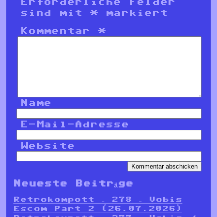
Erforderliche Felder
sind mit
*
markiert
Kommentar
*
Name
E-Mail-Adresse
Website
Neueste Beiträge
Retrokompott – 278 – Vobis
Escom Part 2 (26.07.2026)