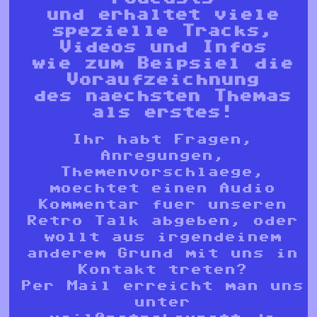
und erhaltet viele
spezielle Tracks,
Videos und Infos
wie zum Beipsiel die
Voraufzeichnung
des naechsten Themas
als erstes!
Ihr habt Fragen,
Anregungen,
Themenvorschlaege,
moechtet einen Audio
Kommentar fuer unseren
Retro Talk abgeben, oder
wollt aus irgendeinem
anderem Grund mit uns in
Kontakt treten?
Per Mail erreicht man uns
unter