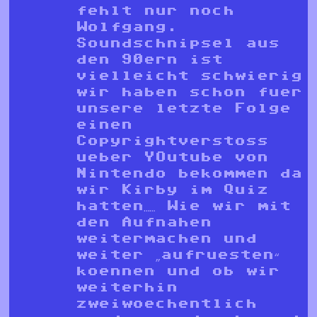
fehlt nur noch
Wolfgang.
Soundschnipsel aus
den 90ern ist
vielleicht schwierig
wir haben schon fuer
unsere letzte Folge
einen
Copyrightverstoss
ueber YOutube von
Nintendo bekommen da
wir Kirby im Quiz
hatten…… Wie wir mit
den Aufnahen
weitermachen und
weiter „aufruesten“
koennen und ob wir
weiterhin
zweiwoechentlich