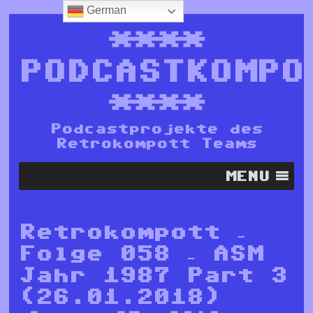
German
****
PODCASTKOMPO
****
Podcastprojekte des
Retrokompott Teams
MENU
Retrokompott –
Folge 058 – ASM
Jahr 1987 Part 3
(26.01.2018)