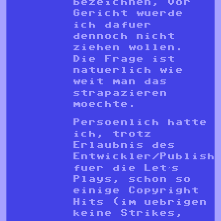
bezeichnen, vor
Gericht wuerde
ich dafuer
dennoch nicht
ziehen wollen.
Die Frage ist
natuerlich wie
weit man das
strapazieren
moechte.
Persoenlich hatte
ich, trotz
Erlaubnis des
Entwickler/Publish
fuer die Let’s
Plays, schon so
einige Copyright
Hits (im uebrigen
keine Strikes,