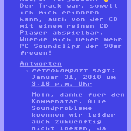
Der Track war, soweit
ich mich erinnern
kann, auch von der CD
mit einem reinen CD
Player abspielbar.
Wuerde mich ueber mehr
PC Soundclips der 90er
freuen!
Antworten
retrokompott
sagt:
Januar 31, 2018 um
3:16 p.m. Uhr
Moin, danke fuer den
Kommenatar. Alle
Soundprobleme
koennen wir leider
auch zukuenftig
nicht loesen, da