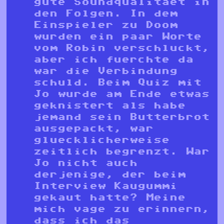
gute Soundqualitaet in
den Folgen. In dem
Einspieler zu Doom
wurden ein paar Worte
vom Robin verschluckt,
aber ich fuerchte da
war die Verbindung
schuld. Beim Quiz mit
Jo wurde am Ende etwas
geknistert als habe
jemand sein Butterbrot
ausgepackt, war
gluecklicherweise
zeitlich begrenzt. War
Jo nicht auch
derjenige, der beim
Interview Kaugummi
gekaut hatte? Meine
mich vage zu erinnern,
dass ich das