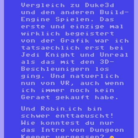
Vergleich zu Duke3d
und den anderen Build-
Engine Spielen. Das
erste und einzige mal
wirklich begeistert
von der Grafik war ich
tatsaechlich erst bei
Jedi Knight und Unreal
als das mit den 3D-
Beschleunigern los
ging. Und natuerlich
nun von VR, auch wenn
ich immer noch kein
Geraet gekauft habe.
Und Robin…ich bin
schwer enttaeuscht!
Wie konntest du nur
das Intro von Dungeon
Keeper vergessen?