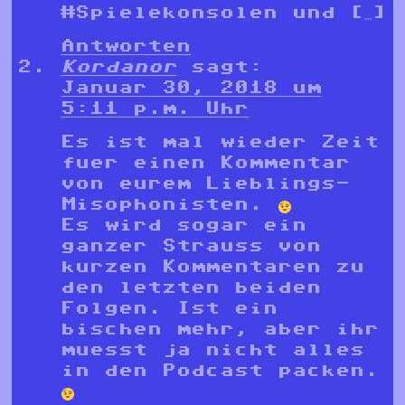
#Spielekonsolen und […]
Antworten
Kordanor
sagt:
Januar 30, 2018 um
5:11 p.m. Uhr
Es ist mal wieder Zeit
fuer einen Kommentar
von eurem Lieblings-
Misophonisten.
Es wird sogar ein
ganzer Strauss von
kurzen Kommentaren zu
den letzten beiden
Folgen. Ist ein
bischen mehr, aber ihr
muesst ja nicht alles
in den Podcast packen.