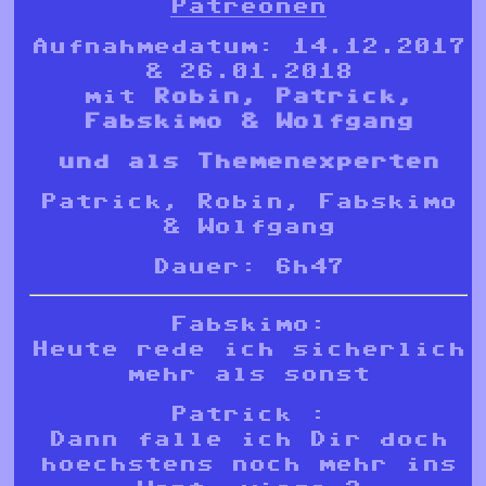
Patreonen
Aufnahmedatum: 14.12.2017
& 26.01.2018
mit
Robin, Patrick,
Fabskimo & Wolfgang
und als Themenexperten
Patrick, Robin, Fabskimo
& Wolfgang
Dauer: 6h47
Fabskimo:
Heute rede ich sicherlich
mehr als sonst
Patrick :
Dann falle ich Dir doch
hoechstens noch mehr ins