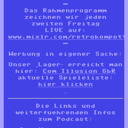
—
Das Rahmenprogramm
zeichnen wir jeden
zweiten Freitag
LIVE auf:
www.mixlr.com/retrokompott
—
Werbung in eigener Sache:
Unser „Lager“ erreicht man
hier:
Com Illusion GbR
aktuelle Spieleliste:
hier klicken
…
Die Links und
weiterfuehrenden Infos
zum Podcast: