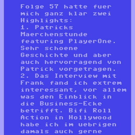
Folge 57 hatte fuer
mich ganz klar zwei
Highlights:
1. Patricks
Maerchenstunde
featuring PlayerOne.
Sehr schoene
Geschichte und aber
auch hervorragend von
Patrick vorgetragen.
2. Das Interview mit
Frank fand ich extrem
interessant, vor allem
was den Einblick in
die Business-Ecke
betrifft. Bifi Roll
Action in Hollywood
habe ich im uebrigen
damals auch gerne