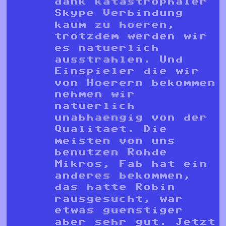
dank katastrophaler
Skype Verbindung
kaum zu hoeren,
trotzdem werden wir
es natuerlich
ausstrahlen. Und
Einspieler die wir
von Hoerern bekommen
nehmen wir
natuerlich
unabhaengig von der
Qualitaet. Die
meisten von uns
benutzen Rohde
Mikros, Fab hat ein
anderes bekommen,
das hatte Robin
rausgesucht, war
etwas guenstiger
aber sehr gut. Jetzt