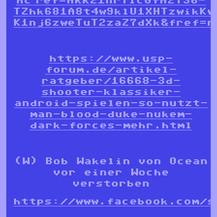
hc_ref=ARR21nrTlcGfH2T36-
TZhk681A8t4w9klU1XHTzwikKw
K1nj6zweTuT2zaZ7dXk&fref=n
https://www.usp-
forum.de/artikel-
ratgeber/16668-3d-
shooter-klassiker-
android-spielen-so-nutzt-
man-blood-duke-nukem-
dark-forces-mehr.html
(W) Bob Wakelin von Ocean
vor einer Woche
verstorben
https://www.facebook.com/s