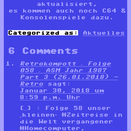
aktualisiert,
es kommen auch noch C64 &
Konsolenspiele dazu.
Categorized as:
Aktuelles
6 Comments
Retrokompott – Folge
058 – ASM Jahr 1987
Part 3 (26.01.2018) -
Retro
sagt:
Januar 30, 2018 um
8:59 p.m. Uhr
[…] : Folge 58 unser
„kleinen“ #Zeitreise in
die Welt vergangener
#Homecomputer,