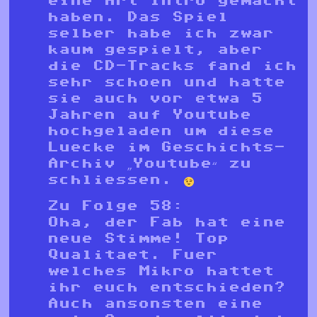
eine Art Intro gemacht
haben. Das Spiel
selber habe ich zwar
kaum gespielt, aber
die CD-Tracks fand ich
sehr schoen und hatte
sie auch vor etwa 5
Jahren auf Youtube
hochgeladen um diese
Luecke im Geschichts-
Archiv „Youtube“ zu
schliessen.
Zu Folge 58:
Oha, der Fab hat eine
neue Stimme! Top
Qualitaet. Fuer
welches Mikro hattet
ihr euch entschieden?
Auch ansonsten eine