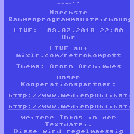
………………..
Naechste
Rahmenprogrammaufzeichnung
LIVE: 09.02.2018 22:00
Uhr
LIVE auf
mixlr.com/retrokompott
Thema: Acorn Archimdes
unser
Kooperationspartner:
http://www.medienpublikati
http://www.medienpublikati
weitere Infos in der
Textdatei.
Diese wird regelmaessig