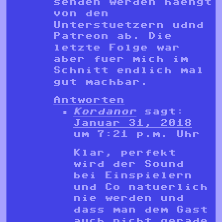
senden werden haengt
von den
Unterstuetzern udnd
Patreon ab. Die
letzte Folge war
aber fuer mich im
Schnitt endlich mal
gut machbar.
Antworten
Kordanor
sagt:
Januar 31, 2018
um 7:21 p.m. Uhr
Klar, perfekt
wird der Sound
bei Einspielern
und Co natuerlich
nie werden und
dass man dem Gast
auch nicht gerade