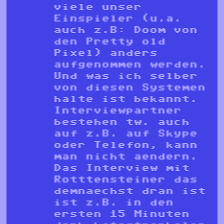
viele unser
Einspieler (u.a.
auch z.B: Doom von
den Pretty old
Pixel) anders
aufgenommen werden.
Und was ich selber
von diesen Systemen
halte ist bekannt.
Interviewpartner
bestehen tw. auch
auf z.B. auf Skype
oder Telefon, kann
man nicht aendern.
Das Interview mit
Rotttensteiner das
demnaechst dran ist
ist z.B. in den
ersten 15 Minuten