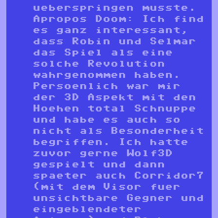
ueberspringen musste.
Apropos Doom: Ich find
es ganz interessant,
dass Robin und Selmar
das Spiel als eine
solche Revolution
wahrgenommen haben.
Persoenlich war mir
der 3D Aspekt mit den
Hoehen total Schnuppe
und habe es auch so
nicht als Besonderheit
begriffen. Ich hatte
zuvor gerne Wolf3D
gespielt und dann
spaeter auch Corridor7
(mit dem Visor fuer
unsichtbare Gegner und
eingeblendeter