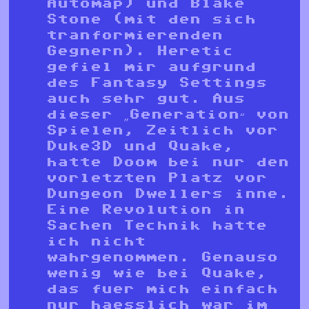
Automap) und Blake
Stone (mit den sich
tranformierenden
Gegnern). Heretic
gefiel mir aufgrund
des Fantasy Settings
auch sehr gut. Aus
dieser „Generation“ von
Spielen, Zeitlich vor
Duke3D und Quake,
hatte Doom bei nur den
vorletzten Platz vor
Dungeon Dwellers inne.
Eine Revolution in
Sachen Technik hatte
ich nicht
wahrgenommen. Genauso
wenig wie bei Quake,
das fuer mich einfach
nur haesslich war im