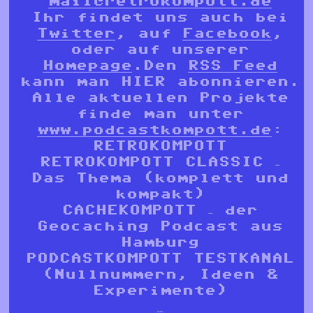
mail@retrokompott.de
Ihr findet uns auch bei
Twitter
, auf
Facebook
,
oder auf unserer
Homepage
.Den
RSS Feed
kann man HIER abonnieren.
Alle aktuellen Projekte
finde man unter
www.podcastkompott.de
:
RETROKOMPOTT
RETROKOMPOTT CLASSIC –
Das Thema (komplett und
kompakt)
CACHEKOMPOTT – der
Geocaching Podcast aus
Hamburg
PODCASTKOMPOTT TESTKANAL
(Nullnummern, Ideen &
Experimente)
…