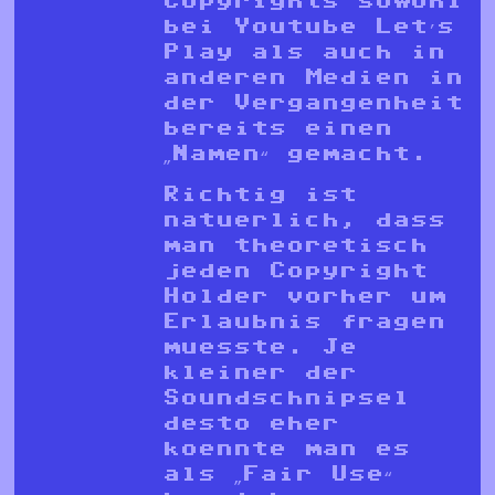
Copyrights sowohl
bei Youtube Let’s
Play als auch in
anderen Medien in
der Vergangenheit
bereits einen
„Namen“ gemacht.
Richtig ist
natuerlich, dass
man theoretisch
jeden Copyright
Holder vorher um
Erlaubnis fragen
muesste. Je
kleiner der
Soundschnipsel
desto eher
koennte man es
als „Fair Use“