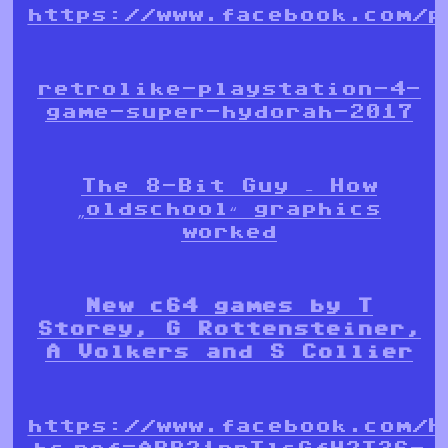
https://www.facebook.com/p
retrolike-playstation-4-
game-super-hydorah-2017
The 8-Bit Guy – How
„oldschool“ graphics
worked
New c64 games by T
Storey, G Rottensteiner,
A Volkers and S Collier
https://www.facebook.com/H