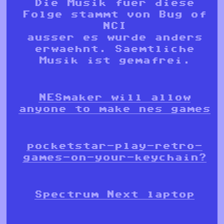
Die Musik fuer diese
Folge stammt von Bug of
NCI
ausser es wurde anders
erwaehnt. Saemtliche
Musik ist gemafrei.
NESmaker will allow
anyone to make nes games
pocketstar-play-retro-
games-on-your-keychain?
Spectrum Next laptop