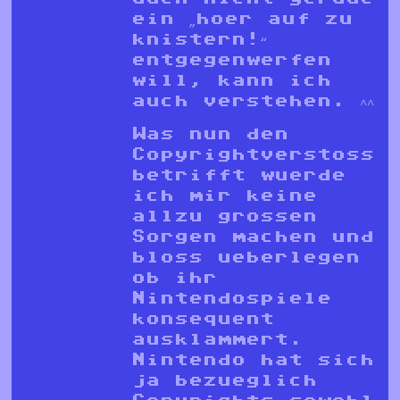
ein „hoer auf zu
knistern!“
entgegenwerfen
will, kann ich
auch verstehen. ^^
Was nun den
Copyrightverstoss
betrifft wuerde
ich mir keine
allzu grossen
Sorgen machen und
bloss ueberlegen
ob ihr
Nintendospiele
konsequent
ausklammert.
Nintendo hat sich
ja bezueglich