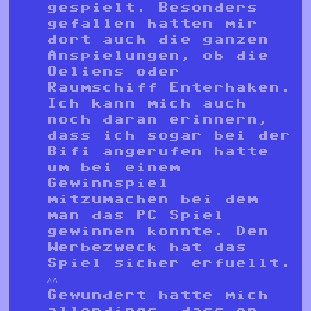
gespielt. Besonders
gefallen hatten mir
dort auch die ganzen
Anspielungen, ob die
Oeliens oder
Raumschiff Enterhaken.
Ich kann mich auch
noch daran erinnern,
dass ich sogar bei der
Bifi angerufen hatte
um bei einem
Gewinnspiel
mitzumachen bei dem
man das PC Spiel
gewinnen konnte. Den
Werbezweck hat das
Spiel sicher erfuellt.
^^
Gewundert hatte mich
allerdings, dass er