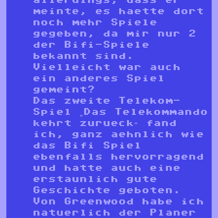
meinte, es haette dort
noch mehr Spiele
gegeben, da mir nur 2
der Bifi-Spiele
bekannt sind.
Vielleicht war auch
ein anderes Spiel
gemeint?
Das zweite Telekom-
Spiel „Das Telekommando
kehrt zurueck“ fand
ich, ganz aehnlich wie
das Bifi Spiel
ebenfalls hervorragend
und hatte auch eine
erstaunlich gute
Geschichte geboten.
Von Greenwood habe ich
natuerlich der Planer