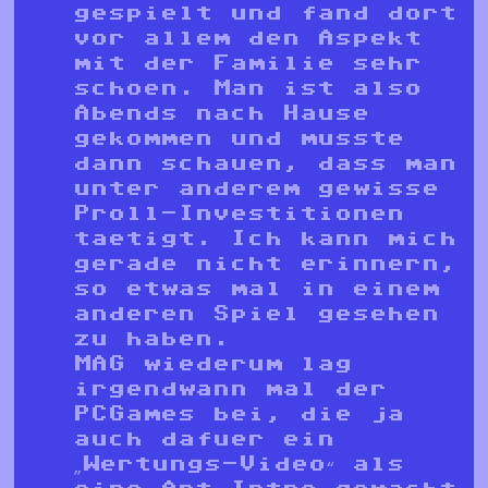
gespielt und fand dort
vor allem den Aspekt
mit der Familie sehr
schoen. Man ist also
Abends nach Hause
gekommen und musste
dann schauen, dass man
unter anderem gewisse
Proll-Investitionen
taetigt. Ich kann mich
gerade nicht erinnern,
so etwas mal in einem
anderen Spiel gesehen
zu haben.
MAG wiederum lag
irgendwann mal der
PCGames bei, die ja
auch dafuer ein
„Wertungs-Video“ als