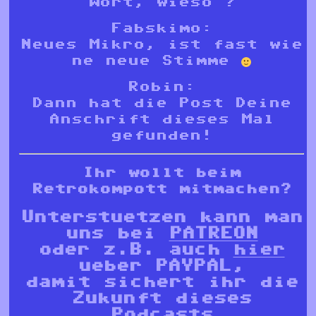
Wort, wieso ?
Fabskimo:
Neues Mikro, ist fast wie
ne neue Stimme
Robin:
Dann hat die Post Deine
Anschrift dieses Mal
gefunden!
Ihr wollt beim
Retrokompott mitmachen?
Unterstuetzen kann man
uns bei
PATREON
oder z.B. auch
hier
ueber PAYPAL,
damit sichert ihr die
Zukunft dieses
Podcasts