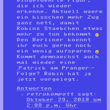
eingefuehrte Figur,
die ich wieder
erkenne. Aktuell waere
ein bisschen mehr Zug
ganz nett, damit
Robins Staebchen etwas
mehr zu tun bekommt
Den Berliner koennt
ihr euch gerne noch
ein wenig aufsparen
Kommt demnaechst auch
mal wieder eine
„Patrick am Pranger“-
Folge? Robin hat ja
jetzt vorgelegt.
Antworten
retrokompott
sagt:
Oktober 29, 2018 um
2:08 p.m. Uhr