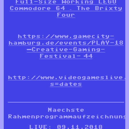
Full-Size Working LEGO
Commodore 64 – The Brixty
Four
https://www.gamecity-
hamburg.de/events/PLAY-18
—Creative-Gaming-
Festival-_44
http://www.videogameslive.
s=dates
Naechste
Rahmenprogrammaufzeichnung
LIVE: 09.11.2018