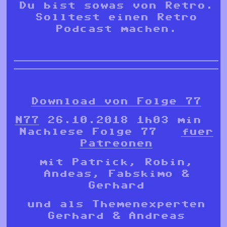
Du bist sowas von Retro.
Solltest einen Retro
Podcast machen.
Download von Folge 77
N77
26.10.2018 1h03 min
Nachlese Folge 77
fuer
Patreonen
mit Patrick, Robin,
Andeas, Fabskimo &
Gerhard
und als Themenexperten
Gerhard & Andreas