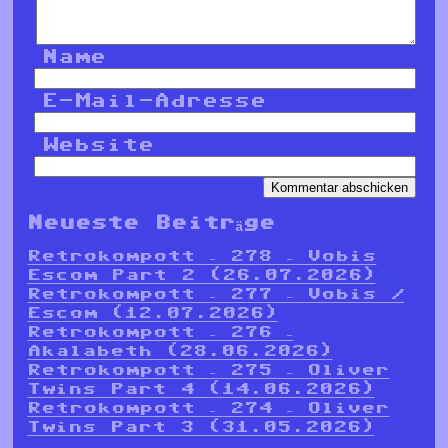
Name
E-Mail-Adresse
Website
Neueste Beiträge
Retrokompott – 278 – Vobis
Escom Part 2 (26.07.2026)
Retrokompott – 277 – Vobis /
Escom (12.07.2026)
Retrokompott – 276 –
Akalabeth (28.06.2026)
Retrokompott – 275 – Oliver
Twins Part 4 (14.06.2026)
Retrokompott – 274 – Oliver
Twins Part 3 (31.05.2026)