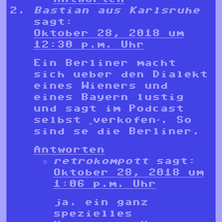
Bastian aus Karlsruhe
sagt:
Oktober 28, 2018 um
12:30 p.m. Uhr
Ein Berliner macht
sich ueber den Dialekt
eines Wieners und
eines Bayern lustig
und sagt im Podcast
selbst „verkofen“. So
sind se die Berliner.
Antworten
retrokompott
sagt:
Oktober 28, 2018 um
1:06 p.m. Uhr
ja. ein ganz
spezielles