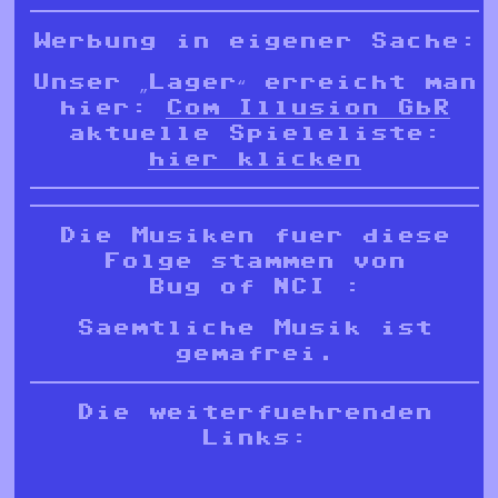
Werbung in eigener Sache:
Unser „Lager“ erreicht man
hier:
Com Illusion GbR
aktuelle Spieleliste:
hier klicken
Die Musiken fuer diese
Folge stammen von
Bug of NCI :
Saemtliche Musik ist
gemafrei.
Die weiterfuehrenden
Links: