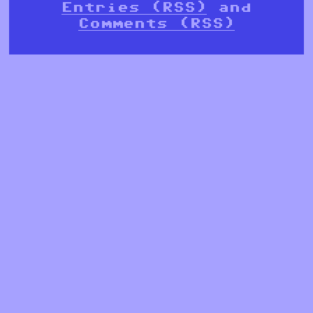
Entries (RSS)
and
Comments (RSS)