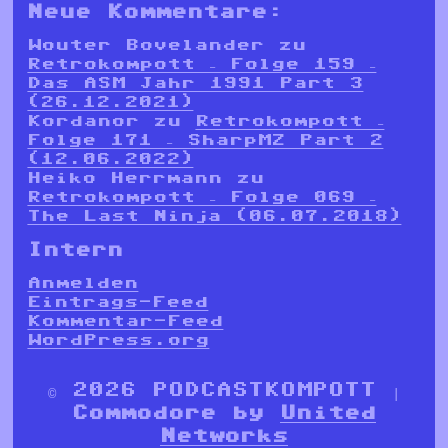
Neue Kommentare:
Wouter Bovelander
zu
Retrokompott – Folge 159 –
Das ASM Jahr 1991 Part 3
(26.12.2021)
Kordanor
zu
Retrokompott –
Folge 171 – SharpMZ Part 2
(12.06.2022)
Heiko Herrmann
zu
Retrokompott – Folge 069 –
The Last Ninja (06.07.2018)
Intern
Anmelden
Eintrags-Feed
Kommentar-Feed
WordPress.org
© 2026 PODCASTKOMPOTT |
Commodore by
United
Networks