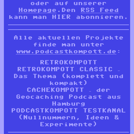
oder auf unserer
Homepage
.Den
RSS Feed
kann man HIER abonnieren.
Alle aktuellen Projekte
finde man unter
www.podcastkompott.de
:
RETROKOMPOTT
RETROKOMPOTT CLASSIC –
Das Thema (komplett und
kompakt)
CACHEKOMPOTT – der
Geocaching Podcast aus
Hamburg
PODCASTKOMPOTT TESTKANAL
(Nullnummern, Ideen &
Experimente)