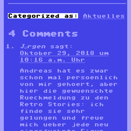
Categorized as:
Aktuelles
4 Comments
Jürgen
sagt:
Oktober 29, 2018 um
10:16 a.m. Uhr
Andreas hat es zwar
schon mal persoenlich
von mir gehoert, aber
hier die gewuenschte
Rueckmeldung zu den
Retro Stories: ich
finde sie sehr
gelungen und freue
mich ueber jede neu