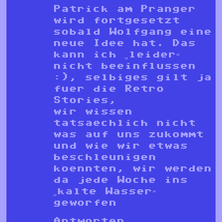
Patrick am Pranger
wird fortgesetzt
sobald Wolfgang eine
neue Idee hat. Das
kann ich „leider“
nicht beeinflussen
:), selbiges gilt ja
fuer die Retro
Stories,
wir wissen
tatsaechlich nicht
was auf uns zukommt
und wie wir etwas
beschleunigen
koennten, wir werden
da jede Woche ins
„kalte Wasser“
geworfen
Antworten