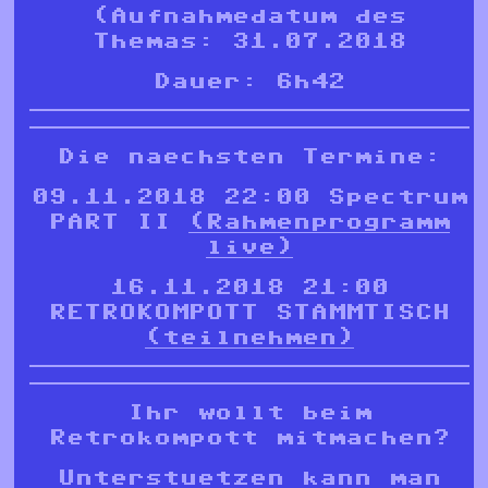
(Aufnahmedatum des
Themas: 31.07.2018
Dauer: 6h42
Die naechsten Termine:
09.11.2018 22:00 Spectrum
PART II
(Rahmenprogramm
live)
16.11.2018 21:00
RETROKOMPOTT STAMMTISCH
(teilnehmen)
Ihr wollt beim
Retrokompott mitmachen?
Unterstuetzen kann man