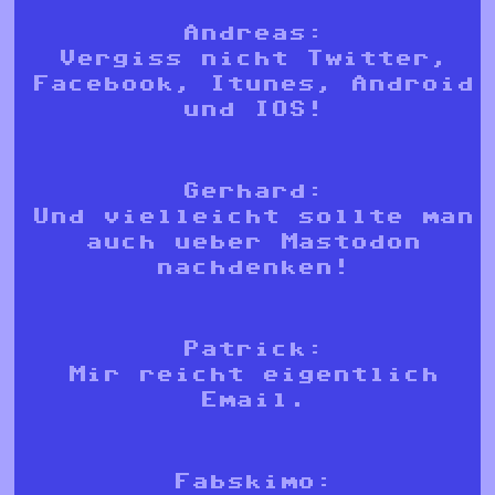
Andreas:
Vergiss nicht Twitter,
Facebook, Itunes, Android
und IOS!
Gerhard:
Und vielleicht sollte man
auch ueber Mastodon
nachdenken!
Patrick:
Mir reicht eigentlich
Email.
Fabskimo: