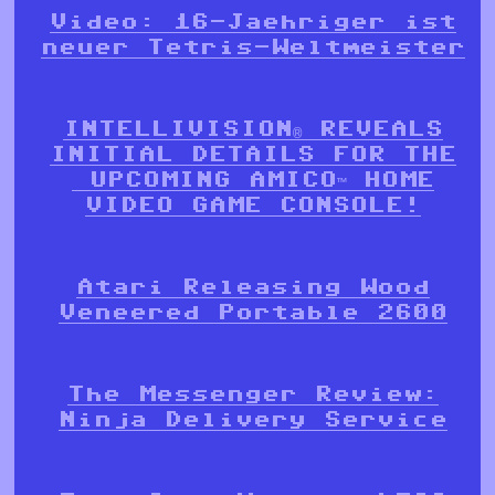
Video: 16-Jaehriger ist
neuer Tetris-Weltmeister
INTELLIVISION® REVEALS
INITIAL DETAILS FOR THE
UPCOMING AMICO™ HOME
VIDEO GAME CONSOLE!
Atari Releasing Wood
Veneered Portable 2600
The Messenger Review:
Ninja Delivery Service