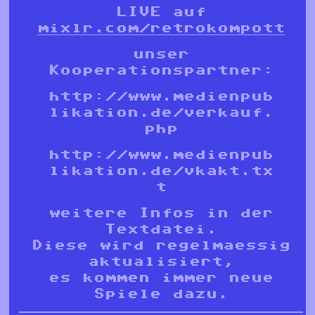
LIVE auf
mixlr.com/retrokompott
unser
Kooperationspartner:
http://www.medienpub
likation.de/verkauf.
php
http://www.medienpub
likation.de/vkakt.tx
t
weitere Infos in der
Textdatei.
Diese wird regelmaessig
aktualisiert,
es kommen immer neue
Spiele dazu.