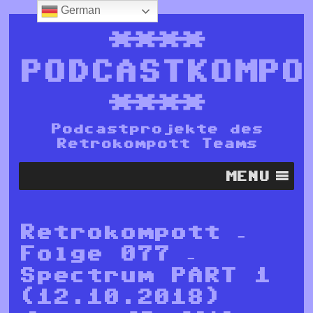
German
****
PODCASTKOMPO
****
Podcastprojekte des
Retrokompott Teams
MENU
Retrokompott –
Folge 077 –
Spectrum PART 1
(12.10.2018)