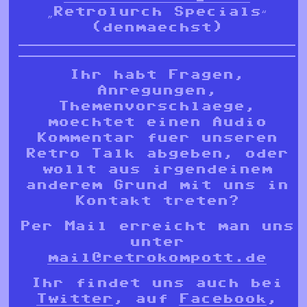
„Retrolurch Specials“
(denmaechst)
Ihr habt Fragen,
Anregungen,
Themenvorschlaege,
moechtet einen Audio
Kommentar fuer unseren
Retro Talk abgeben, oder
wollt aus irgendeinem
anderem Grund mit uns in
Kontakt treten?
Per Mail erreicht man uns
unter
mail@retrokompott.de
Ihr findet uns auch bei
Twitter
, auf
Facebook
,