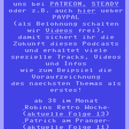
uns bei
PATREON,
STEADY
oder z.B. auch
hier
ueber
PAYPAL
(als Belohnung schalten
wir
Videos
frei),
damit sichert ihr die
Zukunft dieses Podcasts
und erhaltet viele
spezielle Tracks, Videos
und Infos
wie zum Beipsiel die
Voraufzeichnung
des naechsten Themas als
erstes!
ab 3$ im Monat
„Robins Retro Woche“
(
aktuelle Folge 13
)
„Patrick am Pranger“
(
aktuelle Folge 11
)