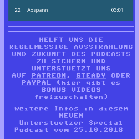
HELFT UNS DIE
REGELMESSIGE AUSSTRAHLUNG
UND ZUKUNFT DES PODCASTS
ZU SICHERN UND
UNTERSTUETZT UNS
AUF
PATREON
,
STEADY
ODER
PAYPAL
(hier gibt es
BONUS VIDEOS
freizuschalten)
weitere Infos in diesem
NEUEN
Unterstuetzer Special
Podcast
vom 25.10.2018