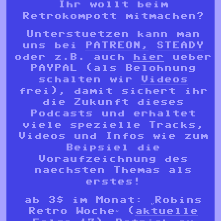
Ihr wollt beim
Retrokompott mitmachen?
Unterstuetzen kann man
uns bei
PATREON,
STEADY
oder z.B. auch
hier
ueber
PAYPAL (als Belohnung
schalten wir
Videos
frei), damit sichert ihr
die Zukunft dieses
Podcasts und erhaltet
viele spezielle Tracks,
Videos und Infos wie zum
Beipsiel die
Voraufzeichnung des
naechsten Themas als
erstes!
ab 3$ im Monat: „Robins
Retro Woche“ (
aktuelle