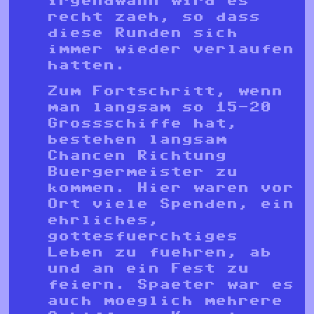
irgendwann wird es
recht zaeh, so dass
diese Runden sich
immer wieder verlaufen
hatten.
Zum Fortschritt, wenn
man langsam so 15-20
Grossschiffe hat,
bestehen langsam
Chancen Richtung
Buergermeister zu
kommen. Hier waren vor
Ort viele Spenden, ein
ehrliches,
gottesfuerchtiges
Leben zu fuehren, ab
und an ein Fest zu
feiern. Spaeter war es
auch moeglich mehrere