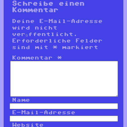
Schreibe einen
Kommentar
Deine E-Mail-Adresse
wird nicht
veröffentlicht.
Erforderliche Felder
sind mit
*
markiert
Kommentar
*
Name
E-Mail-Adresse
Website