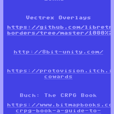
Vectrex Overlays
https://github.com/libretr
borders/tree/master/1080%2
http://8bit-unity.com/
https://protovision.itch.i
cowards
Buch: The CRPG Book
https://www.bitmapbooks.co
crpg-book-a-guide-to-