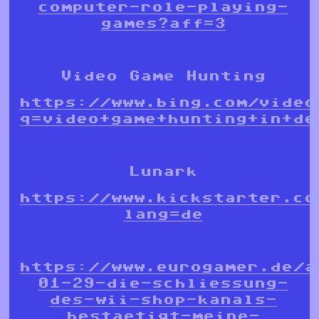
computer-role-playing-
games?aff=3
Video Game Hunting
https://www.bing.com/video
q=video+game+hunting+in+de
Lunark
https://www.kickstarter.co
lang=de
https://www.eurogamer.de/a
01-29-die-schliessung-
des-wii-shop-kanals-
bestaetigt-meine-