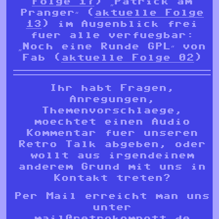
Folge 17
) „Patrick am
Pranger“ (
aktuelle Folge
13
) im Augenblick frei
fuer alle verfuegbar:
„Noch eine Runde GPL“ von
Fab (
aktuelle Folge 02
)
Ihr habt Fragen,
Anregungen,
Themenvorschlaege,
moechtet einen Audio
Kommentar fuer unseren
Retro Talk abgeben, oder
wollt aus irgendeinem
anderem Grund mit uns in
Kontakt treten?
Per Mail erreicht man uns
unter
mail@retrokompott.de