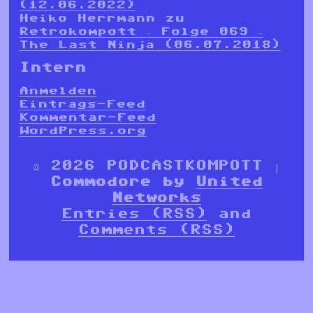
(12.06.2022)
Heiko Herrmann
zu
Retrokompott – Folge 069 –
The Last Ninja (06.07.2018)
Intern
Anmelden
Eintrags-Feed
Kommentar-Feed
WordPress.org
© 2026 PODCASTKOMPOTT |
Commodore by
United
Networks
Entries (RSS)
and
Comments (RSS)