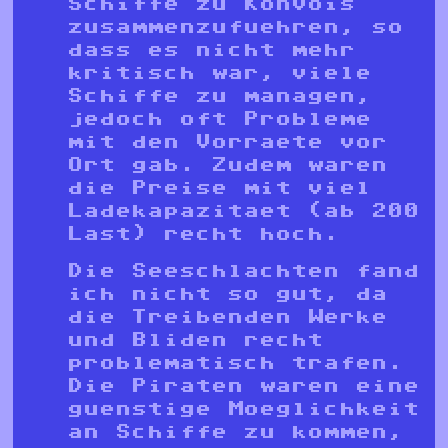
Schiffe zu Konvois
zusammenzufuehren, so
dass es nicht mehr
kritisch war, viele
Schiffe zu managen,
jedoch oft Probleme
mit den Vorraete vor
Ort gab. Zudem waren
die Preise mit viel
Ladekapazitaet (ab 200
Last) recht hoch.
Die Seeschlachten fand
ich nicht so gut, da
die Treibenden Werke
und Bliden recht
problematisch trafen.
Die Piraten waren eine
guenstige Moeglichkeit
an Schiffe zu kommen,