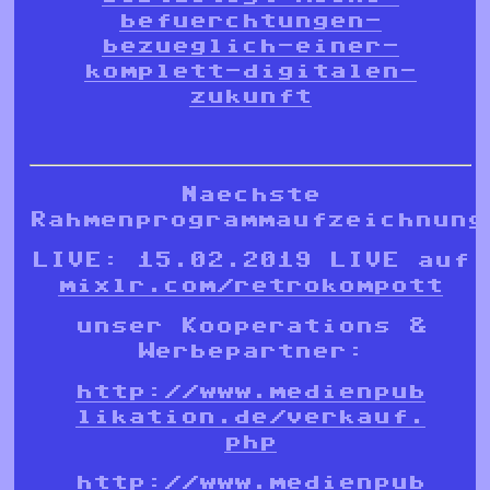
befuerchtungen-
bezueglich-einer-
komplett-digitalen-
zukunft
Naechste
Rahmenprogrammaufzeichnung
LIVE: 15.02.2019 LIVE auf
mixlr.com/retrokompott
unser Kooperations &
Werbepartner:
http://www.medienpub
likation.de/verkauf.
php
http://www.medienpub