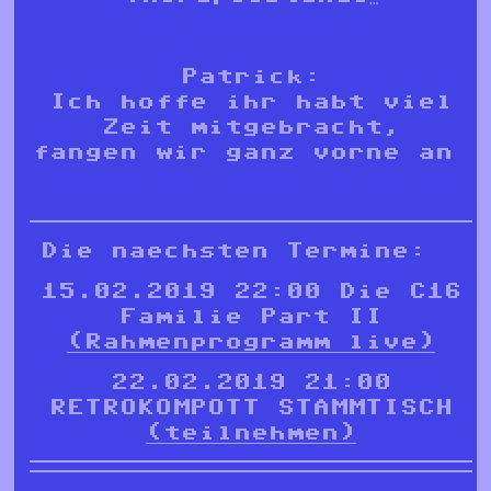
Patrick:
Ich hoffe ihr habt viel
Zeit mitgebracht,
fangen wir ganz vorne an
Die naechsten Termine:
15.02.2019 22:00 Die C16
Familie Part II
(Rahmenprogramm live)
22.02.2019 21:00
RETROKOMPOTT STAMMTISCH
(teilnehmen)