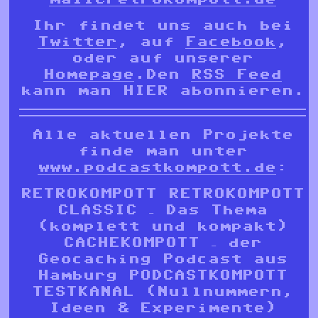
Ihr findet uns auch bei
Twitter
, auf
Facebook
,
oder auf unserer
Homepage
.Den
RSS Feed
kann man HIER abonnieren.
Alle aktuellen Projekte
finde man unter
www.podcastkompott.de
:
RETROKOMPOTT RETROKOMPOTT
CLASSIC – Das Thema
(komplett und kompakt)
CACHEKOMPOTT – der
Geocaching Podcast aus
Hamburg PODCASTKOMPOTT
TESTKANAL (Nullnummern,
Ideen & Experimente)