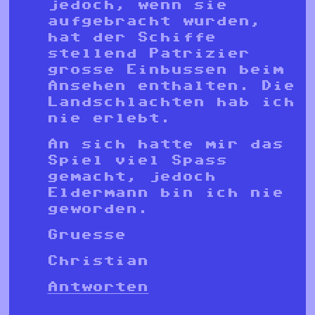
jedoch, wenn sie
aufgebracht wurden,
hat der Schiffe
stellend Patrizier
grosse Einbussen beim
Ansehen enthalten. Die
Landschlachten hab ich
nie erlebt.
An sich hatte mir das
Spiel viel Spass
gemacht, jedoch
Eldermann bin ich nie
geworden.
Gruesse
Christian
Antworten