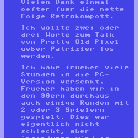
Vielen Dank einmal
oefter fuer die nette
Folge Retrokompott.
Ich wollte zwei oder
drei Worte zum Talk
von Pretty Old Pixel
ueber Patrizier los
werden.
Ich habe frueher viele
Stunden in die PC-
Version versenkt.
Frueher haben wir in
den 90ern durchaus
auch einige Runden mit
2 oder 3 Spielern
gespielt. Dies war
eigentlich nicht
schlecht, aber