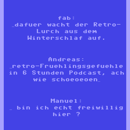
fab:
…dafuer wacht der Retro-
Lurch aus dem
Winterschlaf auf.
Andreas:
…retro-Fruehlingsgefuehle
in 6 Stunden Podcast, ach
wie schoeoeoen…
Manuel:
… bin ich echt freiwillig
hier ?