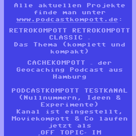
Alle aktuellen Projekte
finde man unter
www.podcastkompott.de
:
RETROKOMPOTT RETROKOMPOTT
CLASSIC –
Das Thema (komplett und
kompakt)
CACHEKOMPOTT – der
Geocaching Podcast aus
Hamburg
PODCASTKOMPOTT TESTKANAL
(Nullnummern, Ideen &
Experimente)
Kanal ist eingestellt,
Moviekompott & Co laufen
jetzt als
„OFF TOPIC“ IM