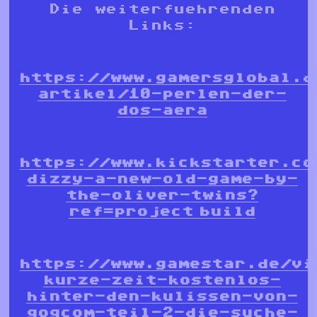
Die weiterfuehrenden
Links:
https://www.gamersglobal.d
artikel/10-perlen-der-
dos-aera
https://www.kickstarter.co
dizzy-a-new-old-game-by-
the-oliver-twins?
ref=project_build
https://www.gamestar.de/vi
kurze-zeit-kostenlos-
hinter-den-kulissen-von-
gogcom-teil-2-die-suche-