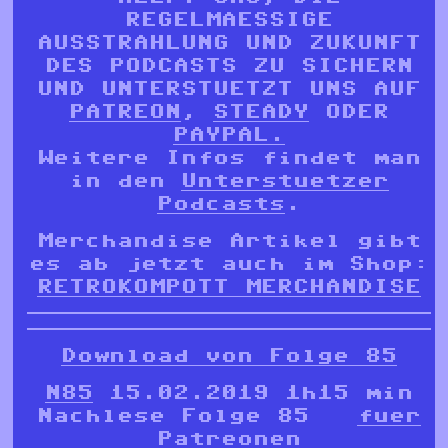
REGELMAESSIGE
AUSSTRAHLUNG UND ZUKUNFT
DES PODCASTS ZU SICHERN
UND UNTERSTUETZT UNS AUF
PATREON
,
STEADY
ODER
PAYPAL.
Weitere Infos findet man
in den
Unterstuetzer
Podcasts
.
Merchandise Artikel gibt
es ab jetzt auch im Shop:
RETROKOMPOTT MERCHANDISE
Download von Folge 85
N85
15.02.2019 1h15 min
Nachlese Folge 85
fuer
Patreonen