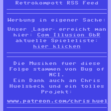
Retrokompott RSS Feed
Werbung in eigener Sache:
Unser „Lager“ erreicht man
hier:
Com Illusion GbR
aktuelle Spieleliste:
hier klicken
Die Musiken fuer diese
Folge stammen von Bug of
NCI.
Ein Dank auch an Chris
Huelsbeck und ein tolles
Projekt:
www.patreon.com/chris_huel