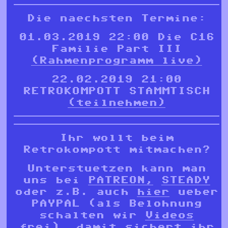
Die naechsten Termine:
01.03.2019 22:00 Die C16
Familie Part III
(Rahmenprogramm live)
22.02.2019 21:00
RETROKOMPOTT STAMMTISCH
(teilnehmen)
Ihr wollt beim
Retrokompott mitmachen?
Unterstuetzen kann man
uns bei
PATREON,
STEADY
oder z.B. auch
hier
ueber
PAYPAL (als Belohnung
schalten wir
Videos
frei), damit sichert ihr