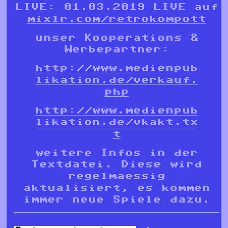
LIVE: 01.03.2019 LIVE auf
mixlr.com/retrokompott
unser Kooperations &
Werbepartner:
http://www.medienpub
likation.de/verkauf.
php
http://www.medienpub
likation.de/vkakt.tx
t
weitere Infos in der
Textdatei. Diese wird
regelmaessig
aktualisiert, es kommen
immer neue Spiele dazu.