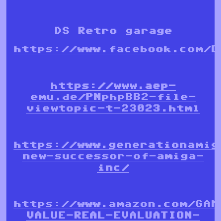
DS Retro garage
https://www.facebook.com/D
https://www.aep-
emu.de/PNphpBB2-file-
viewtopic-t-23023.html
https://www.generationamig
new-successor-of-amiga-
inc/
https://www.amazon.com/GAM
VALUE-REAL-EVALUATION-