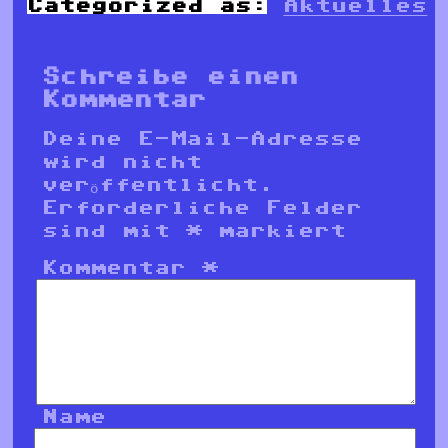
Categorized as:
Aktuelles
Schreibe einen
Kommentar
Deine E-Mail-Adresse
wird nicht
veröffentlicht.
Erforderliche Felder
sind mit
*
markiert
Kommentar
*
Name