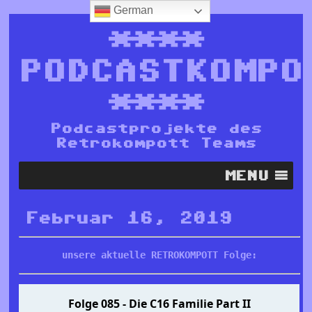
German
****
PODCASTKOMPO
****
Podcastprojekte des
Retrokompott Teams
MENU
Februar 16, 2019
unsere aktuelle RETROKOMPOTT Folge: