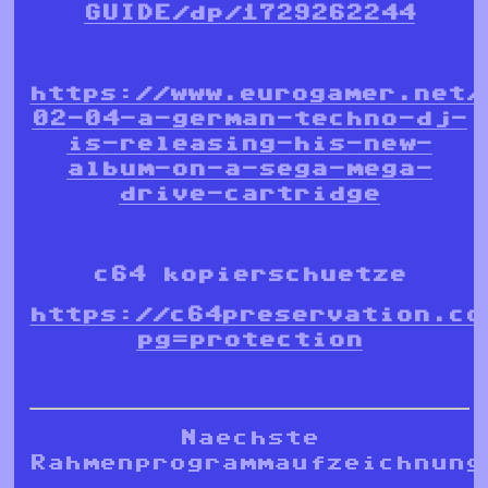
GUIDE/dp/1729262244
https://www.eurogamer.net/
02-04-a-german-techno-dj-
is-releasing-his-new-
album-on-a-sega-mega-
drive-cartridge
c64 kopierschuetze
https://c64preservation.co
pg=protection
Naechste
Rahmenprogrammaufzeichnung