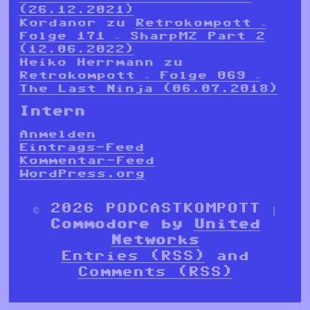
(26.12.2021)
Kordanor
zu
Retrokompott –
Folge 171 – SharpMZ Part 2
(12.06.2022)
Heiko Herrmann
zu
Retrokompott – Folge 069 –
The Last Ninja (06.07.2018)
Intern
Anmelden
Eintrags-Feed
Kommentar-Feed
WordPress.org
© 2026 PODCASTKOMPOTT |
Commodore by
United
Networks
Entries (RSS)
and
Comments (RSS)