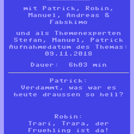
mit Patrick, Robin,
Manuel, Andreas &
Fabskimo
und als Themenexperten
Stefan, Manuel, Patrick
Aufnahmedatum des Themas:
09.11.2018
Dauer: 6h03 min
Patrick:
Verdammt, was war es
heute draussen so hell?
Robin:
Trari, Trara, der
Fruehling ist da!