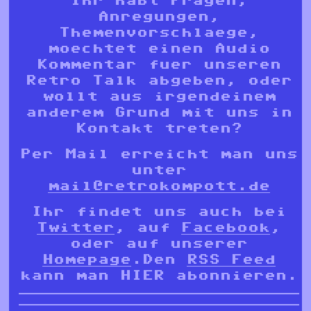
Ihr habt Fragen,
Anregungen,
Themenvorschlaege,
moechtet einen Audio
Kommentar fuer unseren
Retro Talk abgeben, oder
wollt aus irgendeinem
anderem Grund mit uns in
Kontakt treten?
Per Mail erreicht man uns
unter
mail@retrokompott.de
Ihr findet uns auch bei
Twitter
, auf
Facebook
,
oder auf unserer
Homepage
.Den
RSS Feed
kann man HIER abonnieren.