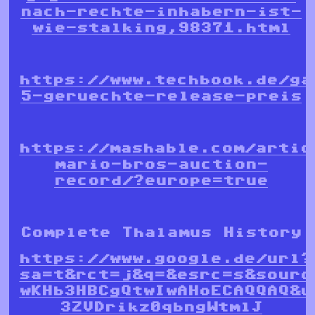
nach-rechte-inhabern-ist-
wie-stalking,98371.html
https://www.techbook.de/ga
5-geruechte-release-preis
https://mashable.com/artic
mario-bros-auction-
record/?europe=true
Complete Thalamus History
https://www.google.de/url?
sa=t&rct=j&q=&esrc=s&sourc
wKHb3HBCgQtwIwAHoECAQQAQ&u
3ZVDrikz0qbngWtmlJ