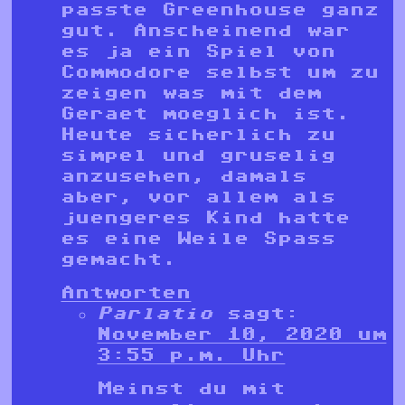
passte Greenhouse ganz
gut. Anscheinend war
es ja ein Spiel von
Commodore selbst um zu
zeigen was mit dem
Geraet moeglich ist.
Heute sicherlich zu
simpel und gruselig
anzusehen, damals
aber, vor allem als
juengeres Kind hatte
es eine Weile Spass
gemacht.
Antworten
Parlatio
sagt:
November 10, 2020 um
3:55 p.m. Uhr
Meinst du mit