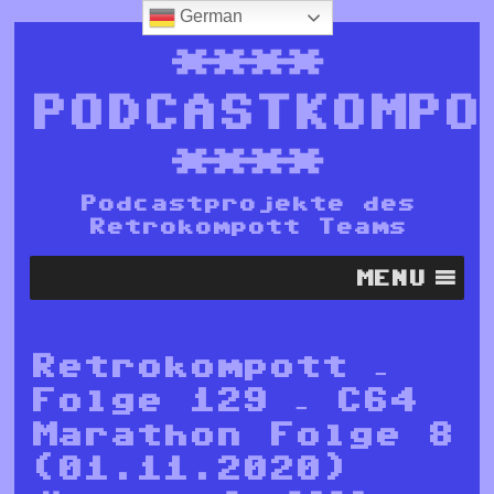
German
****
PODCASTKOMPO
****
Podcastprojekte des
Retrokompott Teams
MENU
Retrokompott –
Folge 129 – C64
Marathon Folge 8
(01.11.2020)