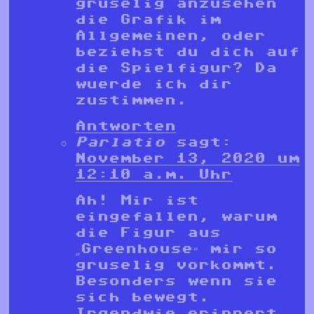
gruselig anzusehen
die Grafik im
Allgemeinen, oder
beziehst du dich auf
die Spielfigur? Da
wuerde ich dir
zustimmen.
Antworten
Parlatio
sagt:
November 13, 2020 um
12:10 a.m. Uhr
Ah! Mir ist
eingefallen, warum
die Figur aus
„Greenhouse“ mir so
gruselig vorkommt.
Besonders wenn sie
sich bewegt.
Irgendwie erinnert