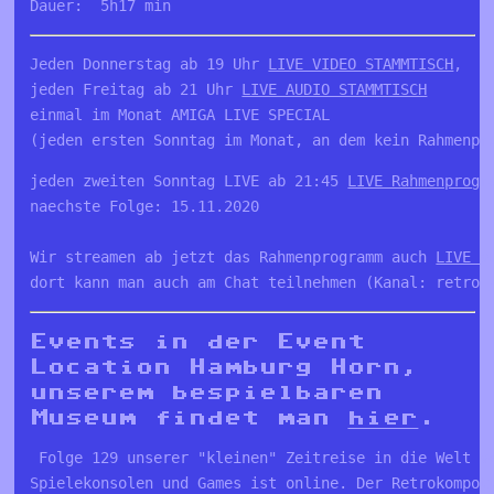
Dauer:  5h17 min
Jeden Donnerstag ab 19 Uhr 
LIVE VIDEO STAMMTISCH
, 

jeden Freitag ab 21 Uhr 
LIVE AUDIO STAMMTISCH
einmal im Monat AMIGA LIVE SPECIAL

(jeden ersten Sonntag im Monat, an dem kein Rahmenpr
jeden zweiten Sonntag LIVE ab 21:45 
LIVE Rahmenprogr
naechste Folge: 15.11.2020

Wir streamen ab jetzt das Rahmenprogramm auch 
LIVE a
dort kann man auch am Chat teilnehmen (Kanal: retro_
Events in der Event
Location Hamburg Horn,
unserem bespielbaren
Museum findet man
hier
.
 Folge 129 unserer "kleinen" Zeitreise in die Welt v
Spielekonsolen und Games ist online. Der Retrokompot