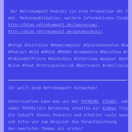
 Der Retrokompott Podcast ist eine Produktion der Fa
Abt. Medienpublikation, weitere Informationen findet
http://blog.retrokompott.de/impressum/
, 
http://blog.retrokompott.de/datenschutz/
.
#Folge #Zeitreise #Homecomputer #Spielekonsolen #Gam
#Podcast #C64 #AMIGA #MSDOS #commodore #Marathon #re
#FabianDelPriore #DucksAhoy #interview #paypal #patr
#Live #Chat #retrospieleclub #Retrozeit #comillusion
Ihr wollt beim Retrokompott mitmachen?
Unterstuetzen kann man uns bei 
PATREON,
STEADY
, oder
ueber PAYPAL(als Belohnung schalten wir 
Videos
 frei)
die Zukunft dieses Podcasts und erhaltet viele spezie
und Infos wie zum Beipsiel die Voraufzeichnung 
