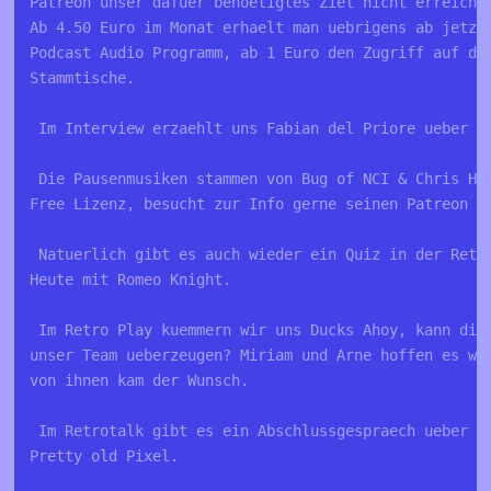
Patreon unser dafuer benoetigtes Ziel nicht erreicht
Ab 4.50 Euro im Monat erhaelt man uebrigens ab jetzt
Podcast Audio Programm, ab 1 Euro den Zugriff auf di
Stammtische.
 Im Interview erzaehlt uns Fabian del Priore ueber s
 Die Pausenmusiken stammen von Bug of NCI & Chris Hu
Free Lizenz, besucht zur Info gerne seinen Patreon A
 Natuerlich gibt es auch wieder ein Quiz in der Retr
Heute mit Romeo Knight.
 Im Retro Play kuemmern wir uns Ducks Ahoy, kann die
unser Team ueberzeugen? Miriam und Arne hoffen es wa
von ihnen kam der Wunsch.
 Im Retrotalk gibt es ein Abschlussgespraech ueber U
Pretty old Pixel.