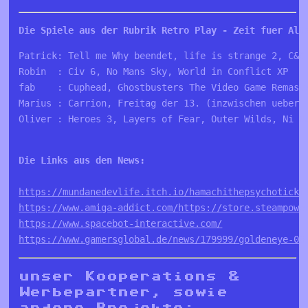
Die Spiele aus der Rubrik Retro Play - Zeit fuer Alt
Patrick: Tell me Why beendet, life is strange 2, C&C
Robin  : Civ 6, No Mans Sky, World in Conflict XP
fab    : Cuphead, Ghostbusters The Video Game Remast
Marius : Carrion, Freitag der 13. (inzwischen ueber 
Oliver : Heroes 3, Layers of Fear, Outer Wilds, Ni No
Die Links aus den News: 
https://mundanedevlife.itch.io/hamachithepsychoticki
https://www.amiga-addict.com/
https://store.steampowe
https://www.spacebot-interactive.com/
https://www.gamersglobal.de/news/179999/goldeneye-00
unser Kooperations &
Werbepartner, sowie
andere Projekte: