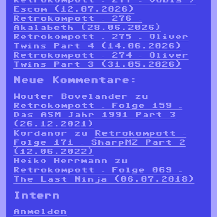
Escom (12.07.2026)
Retrokompott – 276 –
Akalabeth (28.06.2026)
Retrokompott – 275 – Oliver
Twins Part 4 (14.06.2026)
Retrokompott – 274 – Oliver
Twins Part 3 (31.05.2026)
Neue Kommentare:
Wouter Bovelander
zu
Retrokompott – Folge 159 –
Das ASM Jahr 1991 Part 3
(26.12.2021)
Kordanor
zu
Retrokompott –
Folge 171 – SharpMZ Part 2
(12.06.2022)
Heiko Herrmann
zu
Retrokompott – Folge 069 –
The Last Ninja (06.07.2018)
Intern
Anmelden