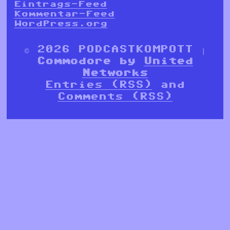
Eintrags-Feed
Kommentar-Feed
WordPress.org
© 2026 PODCASTKOMPOTT |
Commodore by
United
Networks
Entries (RSS)
and
Comments (RSS)