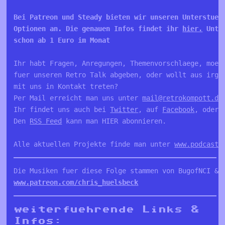
Bei Patreon und Steady bieten wir unseren Unterstuetz
Optionen an. Die genauen Infos findet ihr 
hier.
 Unte
schon ab 1 Euro im Monat 
Ihr habt Fragen, Anregungen, Themenvorschlaege, moech
fuer unseren Retro Talk abgeben, oder wollt aus irgen
mit uns in Kontakt treten?

Per Mail erreicht man uns unter 
mail@retrokompott.de
Ihr findet uns auch bei 
Twitter
, auf 
Facebook
, oder 
Den 
RSS Feed
 kann man HIER abonnieren.

Alle aktuellen Projekte finde man unter 
www.podcastk
www.patreon.com/chris_huelsbeck
weiterfuehrende Links &
Infos: