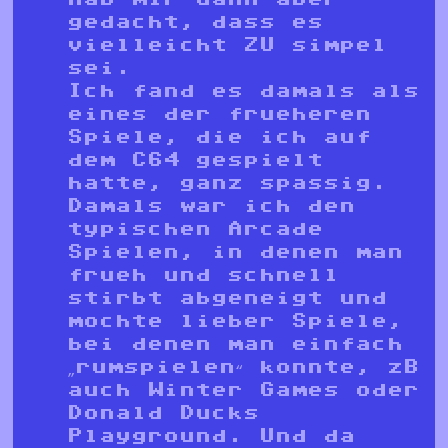
gedacht, dass es
vielleicht ZU simpel
sei.
Ich fand es damals als
eines der frueheren
Spiele, die ich auf
dem C64 gespielt
hatte, ganz spassig.
Damals war ich den
typischen Arcade
Spielen, in denen man
frueh und schnell
stirbt abgeneigt und
mochte lieber Spiele,
bei denen man einfach
„rumspielen“ konnte, zB
auch Winter Games oder
Donald Ducks
Playground. Und da