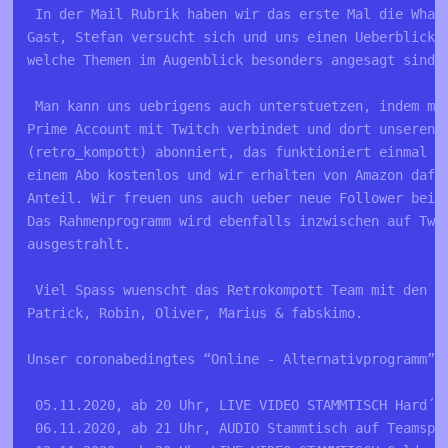
 In der Mail Rubrik haben wir das erste Mal die What
Gast, Stefan versucht sich und uns einen Ueberblick 
welche Themen im Augenblick besonders angesagt sind.
 Man kann uns uebrigens auch unterstuetzen, indem ma
Prime Account mit Twitch verbindet und dort unseren 
(retro_kompott) abonniert, das funktioniert einmal i
einem Abo kostenlos und wir erhalten von Amazon dafu
Anteil. Wir freuen uns auch ueber neue Follower bei 
Das Rahmenprogramm wird ebenfalls inzwischen auf Twi
ausgestrahlt.
 Viel Spass wuenscht das Retrokompott Team mit den R
Patrick, Robin, Oliver, Marius & fabskimo.
Unser coronabedingtes “Online - Alternativprogramm” 
 05.11.2020, ab 20 Uhr, LIVE VIDEO STAMMTISCH Hard´n
 06.11.2020, ab 21 Uhr, AUDIO Stammtisch auf Teamspe