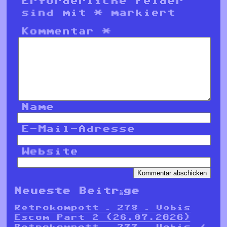
Erforderliche Felder
sind mit
*
markiert
Kommentar
*
Name
E-Mail-Adresse
Website
Neueste Beiträge
Retrokompott – 278 – Vobis
Escom Part 2 (26.07.2026)
Retrokompott – 277 – Vobis /