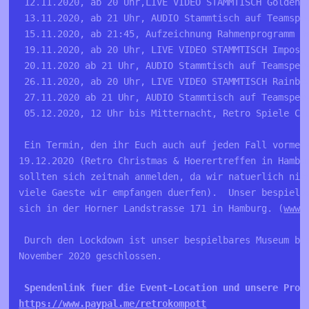
 12.11.2020, ab 20 Uhr,LIVE VIDEO STAMMTISCH Golden 
 13.11.2020, ab 21 Uhr, AUDIO Stammtisch auf Teamspe
 15.11.2020, ab 21:45, Aufzeichnung Rahmenprogramm R
 19.11.2020, ab 20 Uhr, LIVE VIDEO STAMMTISCH Imposs
 20.11.2020 ab 21 Uhr, AUDIO Stammtisch auf Teamspea
 26.11.2020, ab 20 Uhr, LIVE VIDEO STAMMTISCH Rainbo
 27.11.2020 ab 21 Uhr, AUDIO Stammtisch auf Teamspea
 05.12.2020, 12 Uhr bis Mitternacht, Retro Spiele Cl
 Ein Termin, den ihr Euch auch auf jeden Fall vormer
19.12.2020 (Retro Christmas & Hoerertreffen in Hambu
sollten sich zeitnah anmelden, da wir natuerlich nic
viele Gaeste wir empfangen duerfen).  Unser bespielb
sich in der Horner Landstrasse 171 in Hamburg. (
www.
 Durch den Lockdown ist unser bespielbares Museum bi
November 2020 geschlossen.
 Spendenlink fuer die Event-Location und unsere Proj
https://www.paypal.me/retrokompott