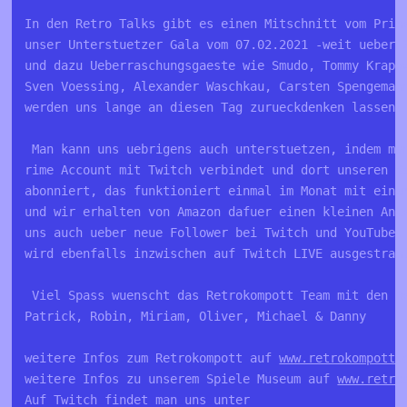
In den Retro Talks gibt es einen Mitschnitt vom Prim
unser Unterstuetzer Gala vom 07.02.2021 -weit ueber 
und dazu Ueberraschungsgaeste wie Smudo, Tommy Krapp
Sven Voessing, Alexander Waschkau, Carsten Spengeman
werden uns lange an diesen Tag zurueckdenken lassen!
 Man kann uns uebrigens auch unterstuetzen, indem ma
rime Account mit Twitch verbindet und dort unseren K
abonniert, das funktioniert einmal im Monat mit eine
und wir erhalten von Amazon dafuer einen kleinen Ant
uns auch ueber neue Follower bei Twitch und YouTube.
wird ebenfalls inzwischen auf Twitch LIVE ausgestrah
 Viel Spass wuenscht das Retrokompott Team mit den R
Patrick, Robin, Miriam, Oliver, Michael & Danny
weitere Infos zum Retrokompott auf 
www.retrokompott.
weitere Infos zu unserem Spiele Museum auf 
www.retro
Auf Twitch findet man uns unter