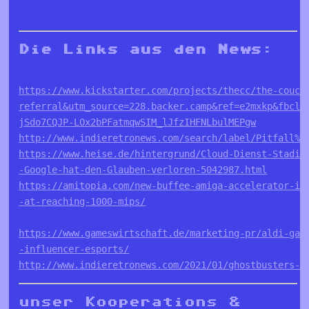
Die Links aus den News:
https://www.kickstarter.com/projects/thecc/the-couch
referral&utm_source=228.backer.camp&ref=e2mxkp&fbcli
jSdo7CQJP-LOx2bPFatmqwSIM_lJfzIHFNLbulMEPgw
http://www.indieretronews.com/search/label/Pitfall%2
https://www.heise.de/hintergrund/Cloud-Dienst-Stadia
-Google-hat-den-Glauben-verloren-5042987.html
https://amitopia.com/new-buffee-amiga-accelerator-is
-at-reaching-1000-mips/
https://www.gameswirtschaft.de/marketing-pr/aldi-gam
-influencer-esports/
http://www.indieretronews.com/2021/01/ghostbusters-2
unser Kooperations &