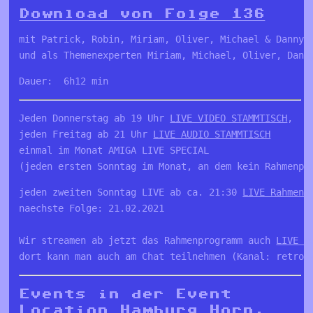
Download von Folge 136
mit Patrick, Robin, Miriam, Oliver, Michael & Danny

und als Themenexperten Miriam, Michael, Oliver, Dann
Dauer:  6h12 min
Jeden Donnerstag ab 19 Uhr 
LIVE VIDEO STAMMTISCH
, 

jeden Freitag ab 21 Uhr 
LIVE AUDIO STAMMTISCH
einmal im Monat AMIGA LIVE SPECIAL

(jeden ersten Sonntag im Monat, an dem kein Rahmenpr
jeden zweiten Sonntag LIVE ab ca. 21:30 
LIVE Rahmenp
naechste Folge: 21.02.2021

Wir streamen ab jetzt das Rahmenprogramm auch 
LIVE a
dort kann man auch am Chat teilnehmen (Kanal: retro_
Events in der Event
Location Hamburg Horn,