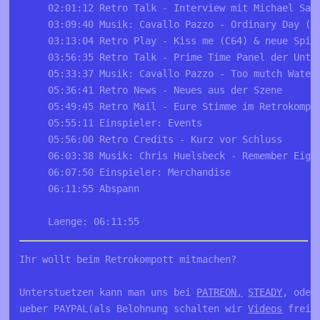
02:01:12 Retro Talk - Interview mit Michael Sat
03:09:40 Musik: Cavallo Pazzo - Ordinary Day (C
03:13:04 Retro Play - Kiss me (C64) & neue Spie
03:56:35 Retro Talk - Prime Time Panel der Unte
05:33:37 Musik: Cavallo Pazzo - Too mutch Water
05:36:41 Retro News - Neues aus der Szene
05:49:45 Retro Mail - Eure Stimme im Retrokompo
05:55:11 Einspieler: Events
05:56:00 Retro Credits - Kurz vor Schluss
06:03:38 Musik: Chris Huelsbeck - Remember Eigh
06:07:50 Einspieler: Merchandise
06:11:55 Abspann
Laenge: 06:11:55
Ihr wollt beim Retrokompott mitmachen?

Unterstuetzen kann man uns bei 
PATREON,
STEADY
, oder
ueber PAYPAL(als Belohnung schalten wir 
Videos
 frei)