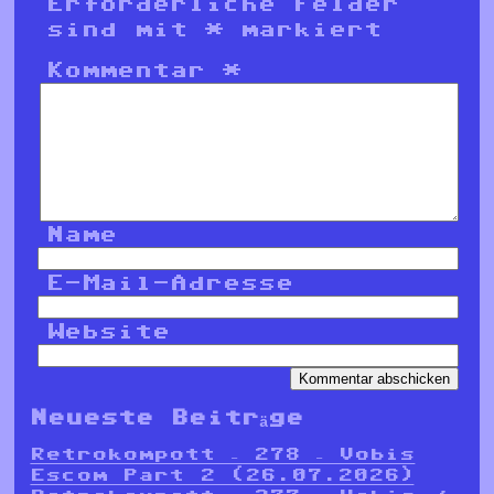
Erforderliche Felder
sind mit
*
markiert
Kommentar
*
Name
E-Mail-Adresse
Website
Neueste Beiträge
Retrokompott – 278 – Vobis
Escom Part 2 (26.07.2026)