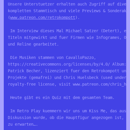
Unsere Unterstuetzer erhalten auch Zugriff auf diver
kompletten Stammtisch und viele Previews & Sonderakt
(
www.patreon.com/retrokompott
).
 Im Interview dieses Mal Michael Satzer (Detert), er
Titeln mitgewirkt und fuer Firmen wie Infogrames, Oc
und Reline gearbeitet.
 Die Musiken stammen von CavalloPazzo, 
https://creativecommons.org/licenses/by/4.0/ Album: 
Patrick Becher, lizenziert fuer den Retrokompott und
Projekte (gemafrei) und Chris Huelsbeck (used under 
royalty-free license, visit www.patreon.com/chris_hu
 Heute gibt es ein Quiz mit dem gesamten Team.
 Im Retro Play kuemmern wir uns um Kiss Me, das aus 
Diskussion wurde, ob die Hauptfigur angezogen ist, w
zu erwarten….