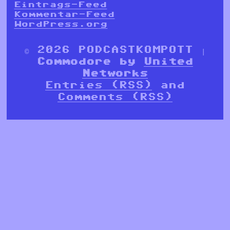
Eintrags-Feed
Kommentar-Feed
WordPress.org
© 2026 PODCASTKOMPOTT |
Commodore by
United
Networks
Entries (RSS)
and
Comments (RSS)