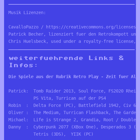
Musik Lizenzen:
CavalloPazzo / https://creativecommons.org/licenses/
Patrick Becher, lizenziert fuer den Retrokompott und
Chris Huelsbeck, used under a royalty-free license, 
weiterfuehrende Links &
Infos:
Die Spiele aus der Rubrik Retro Play - 
Zeit fuer Alt
Patrick:  Tomb Raider 2013, Soul Force, FS2020 Rhein
          PS Vita, Turrican auf der PS4
Robin  :  Delta Force (PC), Battlefield 1942, Civ 6,
Oliver :  The Medium, Turrican Flashback, The Garden
Michael:  Life is Strange 2, Grandia, Root / Double:
Danny  :  Cyberpunk 2077 (XBox One), Desperados 3 (P
          Tetris (3DS),  YIIK (PC)