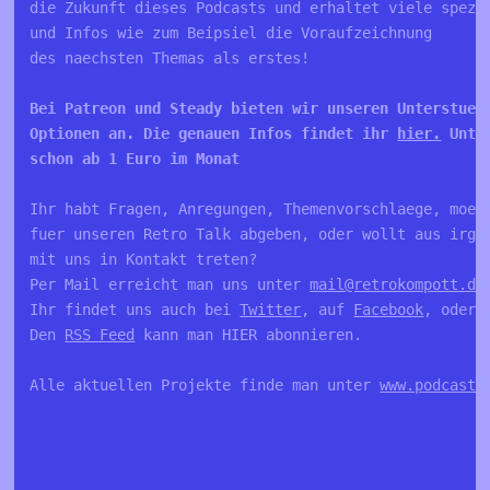
die Zukunft dieses Podcasts und erhaltet viele spezie
und Infos wie zum Beipsiel die Voraufzeichnung 

Bei Patreon und Steady bieten wir unseren Unterstuetz
Optionen an. Die genauen Infos findet ihr 
hier.
 Unte
schon ab 1 Euro im Monat 
Ihr habt Fragen, Anregungen, Themenvorschlaege, moech
fuer unseren Retro Talk abgeben, oder wollt aus irgen
mit uns in Kontakt treten?

Per Mail erreicht man uns unter 
mail@retrokompott.de
Ihr findet uns auch bei 
Twitter
, auf 
Facebook
, oder 
Den 
RSS Feed
 kann man HIER abonnieren.

Alle aktuellen Projekte finde man unter 
www.podcastk