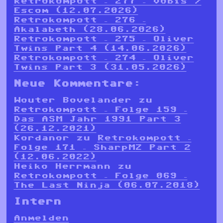
Retrokompott – 277 – Vobis /
Escom (12.07.2026)
Retrokompott – 276 –
Akalabeth (28.06.2026)
Retrokompott – 275 – Oliver
Twins Part 4 (14.06.2026)
Retrokompott – 274 – Oliver
Twins Part 3 (31.05.2026)
Neue Kommentare:
Wouter Bovelander
zu
Retrokompott – Folge 159 –
Das ASM Jahr 1991 Part 3
(26.12.2021)
Kordanor
zu
Retrokompott –
Folge 171 – SharpMZ Part 2
(12.06.2022)
Heiko Herrmann
zu
Retrokompott – Folge 069 –
The Last Ninja (06.07.2018)
Intern
Anmelden