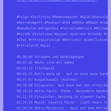
#Folge #Zeitreise #Homecomputer #Spielekonsolen
#Retrokompott #Podcast #C64 #AMIGA #MSDOS #comm
#Handhelds #dragonbox #retrostammtisch #Michael
#KissMe #interview #paypal #patreon #steady #Li
#Chat #retrospieleclub #Retrozeit #comillusion 
#retrolurch #quiz
00:00:00 Vorspann und Danksagungen
00:02:02 Heute sind mit dabei
00:02:13 Titelmusik
00:03:33 Retro Warm Up - auf in eine neue Runde
00:07:03 Auspackaudio (Andreas)
00:18:08 Einspieler: Wie kann man uns erreichen
00:19:13 Retro Facts: Thema - besondere Handhel
01:22:29 Einspieler: Werbung in eigener Sache
01:24:19 Musik: Cavallo Pazzo - Light Years (Cr
01:26:54 Retro Mysteries - Quiz mit dem Retroko