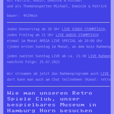
mit Patrick, Robin, Dominik & Michael

und als Themenexperten Michael, Dominik & Patrick
Dauer:  4h29min
Jeden Donnerstag ab 20 Uhr 
LIVE VIDEO STAMMTISCH
, 

jeden Freitag ab 21 Uhr 
LIVE AUDIO STAMMTISCH
einmal im Monat AMIGA LIVE SPECIAL ab 20:00 Uhr

(jeden ersten Sonntag im Monat, an dem kein Rahmenpr
jeden zweiten Sonntag LIVE ab ca. 21:30 
LIVE Rahmenp
naechste Folge: 25.07.2021

Wir streamen ab jetzt das Rahmenprogramm auch 
LIVE a
dort kann man auch am Chat teilnehmen (Kanal: retro_
Wie man unseren Retro
Spiele Club, unser
bespielbares Museum in
Hamburg Horn besuchen