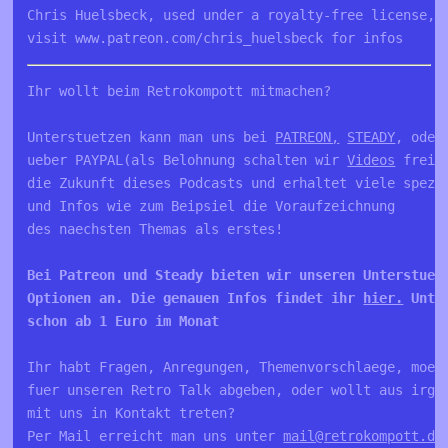
Chris Huelsbeck, used under a royalty-free license, 
visit www.patreon.com/chris_huelsbeck for infos
Ihr wollt beim Retrokompott mitmachen?

Unterstuetzen kann man uns bei 
PATREON,
STEADY
, oder
ueber PAYPAL(als Belohnung schalten wir 
Videos
 frei)
die Zukunft dieses Podcasts und erhaltet viele spezie
und Infos wie zum Beipsiel die Voraufzeichnung 

Bei Patreon und Steady bieten wir unseren Unterstuetz
Optionen an. Die genauen Infos findet ihr 
hier.
 Unte
schon ab 1 Euro im Monat 
Ihr habt Fragen, Anregungen, Themenvorschlaege, moech
fuer unseren Retro Talk abgeben, oder wollt aus irgen
mit uns in Kontakt treten?

Per Mail erreicht man uns unter 
mail@retrokompott.de