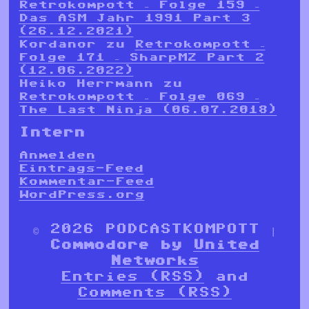
Retrokompott – Folge 159 –
Das ASM Jahr 1991 Part 3
(26.12.2021)
Kordanor
zu
Retrokompott –
Folge 171 – SharpMZ Part 2
(12.06.2022)
Heiko Herrmann
zu
Retrokompott – Folge 069 –
The Last Ninja (06.07.2018)
Intern
Anmelden
Eintrags-Feed
Kommentar-Feed
WordPress.org
© 2026 PODCASTKOMPOTT |
Commodore by
United
Networks
Entries (RSS)
and
Comments (RSS)