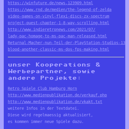
https://winfuture.de/news,123909.html
https://www.rnd.de/medien/the-legend-of-zelda
v
ideo-games-on-vinyl-flexi-discs-zx-spectrum
project-quest-chapter-1-8-way-scrolling.html
http://www.indieretronews.com/2021/07/
lady-pac-homage-to-ms-pac-man-released.html
Returnal-Macher-nun-Teil-der-PlayStation-Studios-137
blood-another-classic-ms-dos-fps-making.html
unser Kooperations &
Werbepartner, sowie
andere Projekte:
Retro Spiele Club Hamburg Horn
http://www.medienpublikation.de/verkauf.php
http://www.medienpublikation.de/vkakt.txt
weitere Infos in der Textdatei. 

Diese wird regelmaessig aktualisiert, 

es kommen immer neue Spiele dazu.