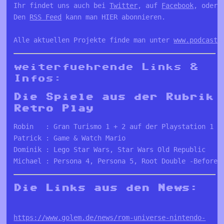
Ihr findet uns auch bei 
Twitter
, auf 
Facebook
, oder 
Den 
RSS Feed
 kann man HIER abonnieren.

Alle aktuellen Projekte finde man unter 
www.podcastk
weiterfuehrende Links &
Infos:
Die Spiele aus der Rubrik
Retro Play
Robin   : Gran Turismo 1 + 2 auf der Playstation 1 (
Patrick : Game & Watch Mario
Dominik : Lego Star Wars, Star Wars Old Republic
Michael : Persona 4, Persona 5, Root Double -Before 
Die Links aus den News:
https://www.golem.de/news/rom-universe-nintendo-