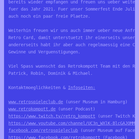
bereits wieder empfangen und freuen uns ueber weiter
fuer das Jahr 2021. Fuer unser Sommerfest Ende Juli 
auch noch ein paar freie Plaetze.
Weiterhin freuen wir uns auch immer ueber neue Anfra
Retro Card, damit unterstuetzt ihr einerseits unsere
andererseits habt ihr aber auch regelmaessig eine Ch
Gewinne und Verguenstigungen.
Viel Spass wuenscht das Retrokompott Team mit den Re
Patrick, Robin, Dominik & Michael.
Kontaktmoeglichkeiten & 
Infoseiten:
www.retrospieleclub.de
 (unser Museum in Hamburg)
www.retrokompott.de
 (unser Podcast)
https://www.twitch.tv/retro_kompott
 (unser Twitch Ka
https://www.youtube.com/channel/UC3n_WXlK-BlcGAJOMMV
facebook.com/retrospieleclub
 (unser Museum auf Faceb
https://www.facebook.com/retrokompott
 (Facebook)