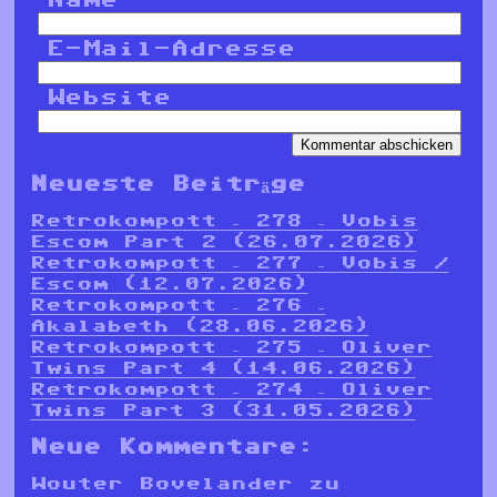
E-Mail-Adresse
Website
Neueste Beiträge
Retrokompott – 278 – Vobis
Escom Part 2 (26.07.2026)
Retrokompott – 277 – Vobis /
Escom (12.07.2026)
Retrokompott – 276 –
Akalabeth (28.06.2026)
Retrokompott – 275 – Oliver
Twins Part 4 (14.06.2026)
Retrokompott – 274 – Oliver
Twins Part 3 (31.05.2026)
Neue Kommentare:
Wouter Bovelander
zu