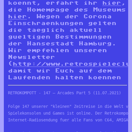
koennt, erfahrt ihr
hier
,
die Homempage des Museums
hier
. Wegen der Corona
Einschraenkungen gelten
die taeglich aktuell
gueltigen Bestimmungen
der Hansestadt Hamburg.
Wir empfehlen unseren
Newsletter
(
http://www.retrospieleclu
damit wir Euch auf dem
Laufenden halten koennen
RETROKOMPOTT - 147 – Arcades Part 5 (11.07.2021)
Folge 147 unserer "kleinen" Zeitreise in die Welt ve
Spielekonsolen und Games ist online. Der Retrokompot
Internet-Radiosendung fuer alle Fans von C64, AMIGA,