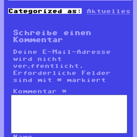
Categorized as:
Aktuelles
Schreibe einen
Kommentar
Deine E-Mail-Adresse
wird nicht
veröffentlicht.
Erforderliche Felder
sind mit
*
markiert
Kommentar
*
Name