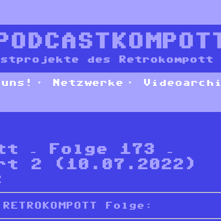
PODCASTKOMPOT
stprojekte des Retrokompott 
 uns!
Netzwerke
Videoarch
tt – Folge 173 –
rt 2 (10.07.2022)
2
 RETROKOMPOTT Folge: