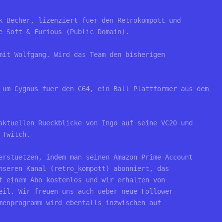
k Becher, lizenziert fuer den Retrokompott und 
e Soft & Furious (Public Domain).
mit Wolfgang. Wird das Team den bisherigen 
 um Cygnus fuer den C64, ein Ball Plattformer aus dem 
aktuellen Rueckblicke von Ingo auf seine VC20 und 
 Twitch.
erstuetzen, indem man seinen Amazon Prime Account 
nseren Kanal (retro_kompott) abonniert, das 
t einem Abo kostenlos und wir erhalten von 
eil. Wir freuen uns auch ueber neue Follower 
menprogramm wird ebenfalls inzwischen auf 