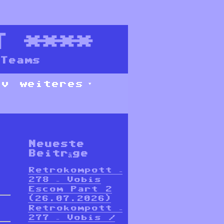
T
****
Teams
iv
weiteres
Neueste
Beiträge
Retrokompott –
278 – Vobis
Escom Part 2
(26.07.2026)
Retrokompott –
277 – Vobis /