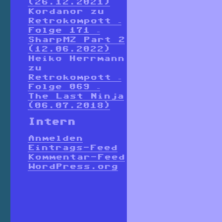
(26.12.2021)
Kordanor
zu
Retrokompott –
Folge 171 –
SharpMZ Part 2
(12.06.2022)
Heiko Herrmann
zu
Retrokompott –
Folge 069 –
The Last Ninja
(06.07.2018)
Intern
Anmelden
Eintrags-Feed
Kommentar-Feed
WordPress.org