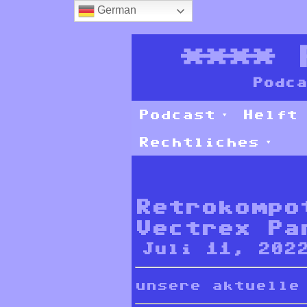
German
****
Podca
Podcast
Helft
Rechtliches
Retrokompo
Vectrex Pa
Juli 11, 202
unsere aktuelle