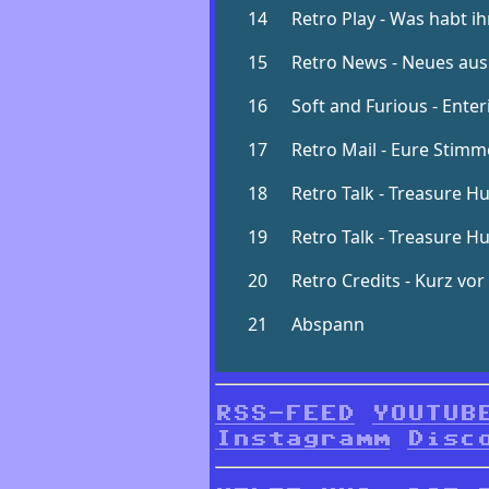
RSS-FEED
YOUTUB
Instagramm
Disc