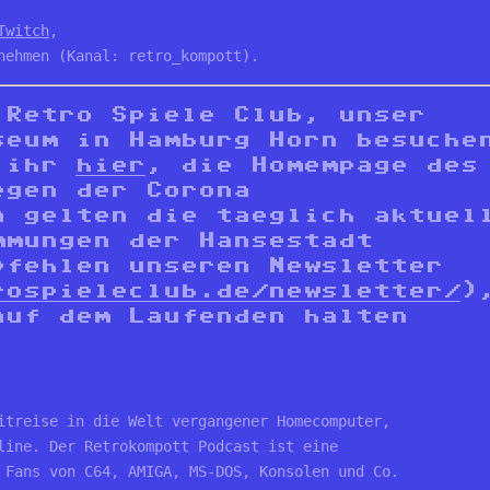
Twitch
, 

nehmen (Kanal: retro_kompott).
 Retro Spiele Club, unser
seum in Hamburg Horn besuche
t ihr
hier
, die Homempage des
egen der Corona
n gelten die taeglich aktuel
mmungen der Hansestadt
pfehlen unseren Newsletter
rospieleclub.de/newsletter/
)
auf dem Laufenden halten
itreise in die Welt vergangener Homecomputer, 
line. Der Retrokompott Podcast ist eine 
 Fans von C64, AMIGA, MS-DOS, Konsolen und Co.