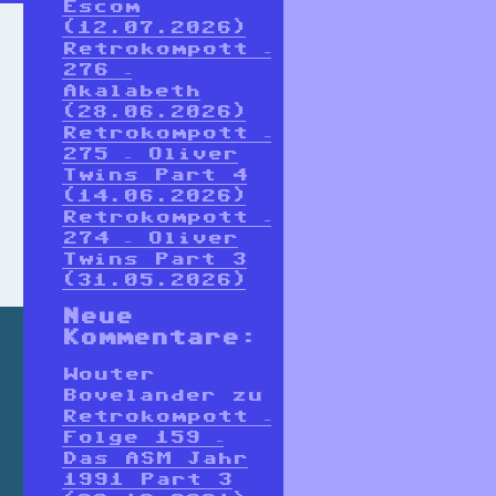
Escom
(12.07.2026)
Retrokompott –
276 –
Akalabeth
(28.06.2026)
Retrokompott –
275 – Oliver
Twins Part 4
(14.06.2026)
Retrokompott –
274 – Oliver
Twins Part 3
(31.05.2026)
Neue
Kommentare:
Wouter
Bovelander
zu
Retrokompott –
Folge 159 –
Das ASM Jahr
1991 Part 3