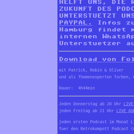
HELFT UNS, DIE 
ZUKUNFT DES POD
UNTERSTUETZT U
PAYPAL.
Infos zu
Hamburg findet
internen WhatsA
Unterstuetzer a
Download von Fo
mit Patrick, Robin & Oliver

und als Themenexperten Torben, 
Dauer:  4h44min
Jeden Donnerstag ab 20 Uhr 
LIVE
jeden Freitag ab 21 Uhr 
LIVE AU
jeden ersten Podcast im Monat L
fuer den Retrokompott Podcast (