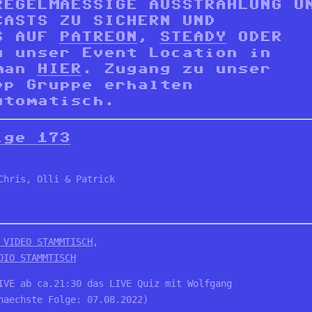
REGELMAESSIGE AUSSTRAHLUNG U
CASTS ZU SICHERN UND
NS AUF
PATREON
,
STEADY
ODER
 unser Event Location in
 man
HIER
. Zugang zu unser
pp Gruppe erhalten
utomatisch.
lge 173
Chris, Olli & Patrick
 VIDEO STAMMTISCH
, 

DIO STAMMTISCH
IVE ab ca.21:30 das LIVE Quiz mit Wolfgang

naechste Folge: 07.08.2022)
