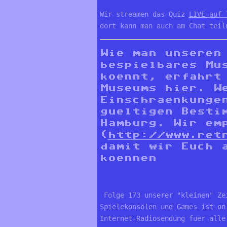
Wir streamen das Quiz 
LIVE auf 
dort kann man auch am Chat teil
Wie man unseren
bespielbares Mu
koennt, erfahr
Museums
hier
. W
Einschraenkunge
gueltigen Besti
Hamburg. Wir em
(
http://www.ret
damit wir Euch 
koennen
 Folge 173 unserer "kleinen" Ze
Spielekonsolen und Games ist on
Internet-Radiosendung fuer alle