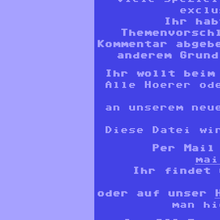
exclu
Ihr hab
Themenvorsch
Kommentar abge
anderem Grund
Ihr wollt beim 
Alle Hoerer od
an unserem neu
Diese Datei wi
Per Mail
mai
Ihr findet
oder auf unser
man h