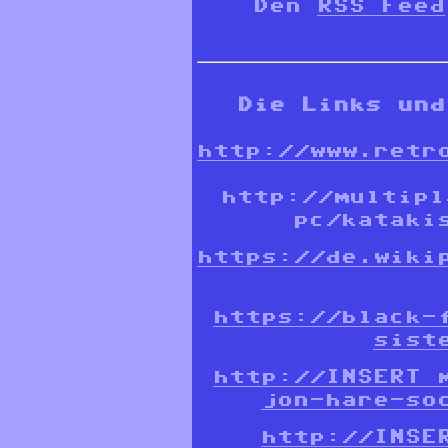
Den
RSS Feed
Die Links und
http://www.retr
http://multipl
pc/kataki
https://de.wikip
https://black-
sist
http://INSERT 
jon-hare-so
http://INSE