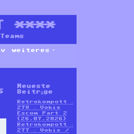
T
****
Teams
iv
weiteres
Neueste
s
Beiträge
Retrokompott –
278 – Vobis
Escom Part 2
(26.07.2026)
Retrokompott –
277 – Vobis /