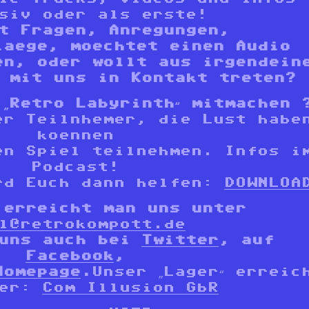
siv oder als erste!
t Fragen, Anregungen
,
laege, moechtet einen Audio
ben,
oder
wollt aus irgendein
 mit uns in Kontakt treten?
„Retro Labyrinth“ mitmachen 
er Teilnhemer, die Lust habe
koennen
en Spiel teilnehmen. Infos i
Podcast!
rd Euch dann helfen:
DOWNLOA
 erreicht man uns unter
l@retrokompott.de
 uns auch bei
Twitter
,
auf
Facebook
,
Homepage
.
Unser „Lager“ erreic
ier:
Com Illusion GbR