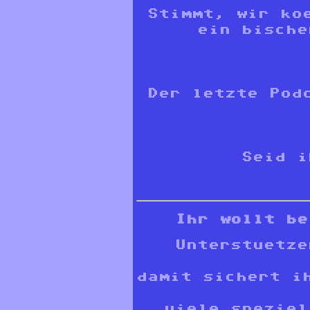
Stimmt, wir ko
ein bische
Der letzte Pod
Seid i
Ihr wollt be
Unterstuetze
damit sichert i
viele speziel