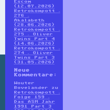
Escom
(12.07.2026)
Retrokompott –
276 –
Akalabeth
(28.06.2026)
Retrokompott –
275 – Oliver
Twins Part 4
(14.06.2026)
Retrokompott –
274 – Oliver
Twins Part 3
(31.05.2026)
Neue
Kommentare:
Wouter
Bovelander
zu
Retrokompott –
Folge 159 –
Das ASM Jahr
1991 Part 3