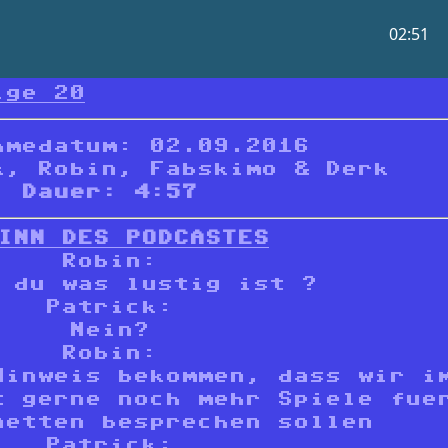
lge 20
hmedatum: 02.09.2016
k, Robin, Fabskimo & Derk
Dauer: 4:57
INN DES PODCASTES
Robin:
 du was lustig ist ?
Patrick:
Nein?
Robin:
Hinweis bekommen, dass wir i
t gerne noch mehr Spiele fue
aetten besprechen sollen
Patrick: