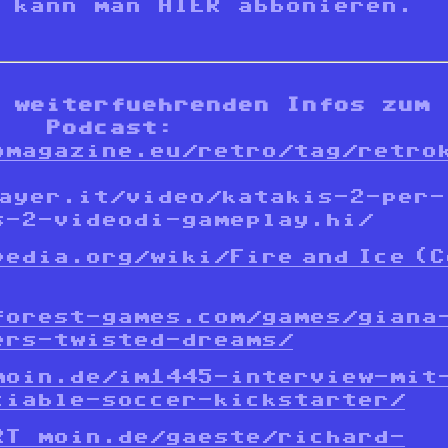
kann man HIER abbonieren.
 weiterfuehrenden Infos zum
Podcast:
omagazine.eu/retro/tag/retro
ayer.it/video/katakis-2-per-
s-2-videodi-gameplay.hi/
edia.org/wiki/Fire_and_Ice_(
forest-games.com/games/giana
ers-twisted-dreams/
moin.de/im1445-interview-mit
ciable-soccer-kickstarter/
RT moin.de/gaeste/richard-