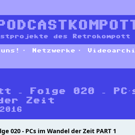
PODCASTKOMPOT
stprojekte des Retrokompott 
 uns!
Netzwerke
Videoarch
tt – Folge 020 – PC´
der Zeit
2016