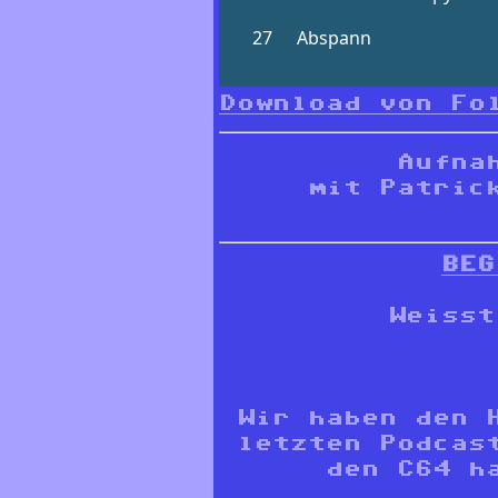
Download von Fo
Aufna
mit Patric
BEG
Weisst
Wir haben den 
letzten Podcas
den C64 h