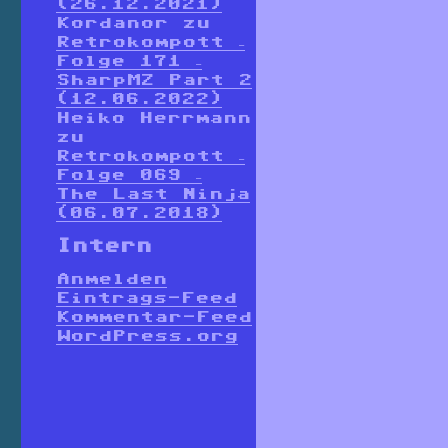
(26.12.2021)
Kordanor
zu
Retrokompott –
Folge 171 –
SharpMZ Part 2
(12.06.2022)
Heiko Herrmann
zu
Retrokompott –
Folge 069 –
The Last Ninja
(06.07.2018)
Intern
Anmelden
Eintrags-Feed
Kommentar-Feed
WordPress.org