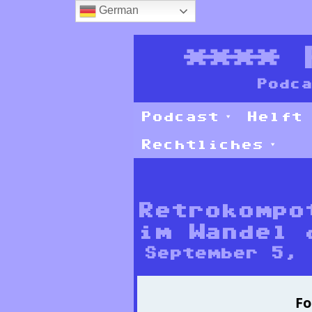
German
****
Podca
Podcast
Helft
Rechtliches
Retrokompo
im Wandel 
September 5, 