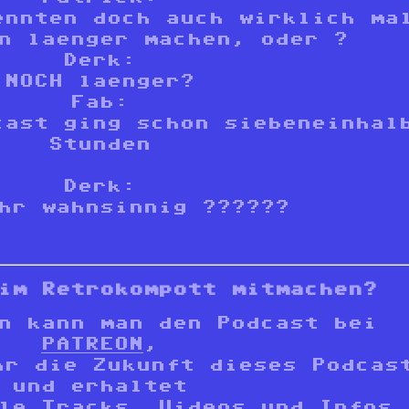
ennten doch auch wirklich ma
n laenger machen, oder ?
Derk:
NOCH laenger?
Fab
:
cast ging schon siebeneinhal
Stunden
Derk:
hr wahnsinnig ??????
im Retrokompott mitmachen?
n kann man den Podcast bei
PATREON
,
hr die Zukunft dieses Podcas
und erhaltet
le Tracks, Videos und Infos