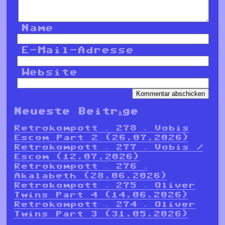
Name
E-Mail-Adresse
Website
Neueste Beiträge
Retrokompott – 278 – Vobis
Escom Part 2 (26.07.2026)
Retrokompott – 277 – Vobis /
Escom (12.07.2026)
Retrokompott – 276 –
Akalabeth (28.06.2026)
Retrokompott – 275 – Oliver
Twins Part 4 (14.06.2026)
Retrokompott – 274 – Oliver
Twins Part 3 (31.05.2026)