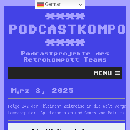
German
****
PODCASTKOMPO
****
Podcastprojekte des
Retrokompott Teams
MENU
März 8, 2025
Folge 242 der "kleinen" Zeitreise in die Welt vergang
Homecomputer, Spielekonsolen und Games von Patrick u