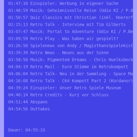
01:47:10 Einspieler: Werbung in eigener Sache
01:48:59 Musik: Geheimnisvolle Reise (Udio KI / P.Be
01:50:57 Quiz Classics mit Christian (inkl. Hoererfr
02:15:13 Retro Talk - Interview mit Tim Gilberts
03:07:47 Musik: Portal to Adventure (Udio KI / P.Bec
03:09:59 Retro Play - Was haben wir gespielt?
03:26:50 Spielenews von Andy / MagisthansSpielekiste
03:39:39 Retro News - Neues aus der Szene 
03:58:50 Musik: Pigmented Dreams - Chris Huelksbeck,
04:04:19 Retro Mail - Eure Stimme im Retrokompott
04:06:04 Retro Talk- Neu in der Sammlung - Space Max
04:16:00 Retro Talk - C64 Kompott Part 2 (Kordanor)
04:39:24 Einspieler: Unser Retro Spiele Museum
04:40:14 Retro Credits - Kurz vor Schluss
04:51:44 Abspann
04:54:56 Outtakes
Dauer: 04:55:33