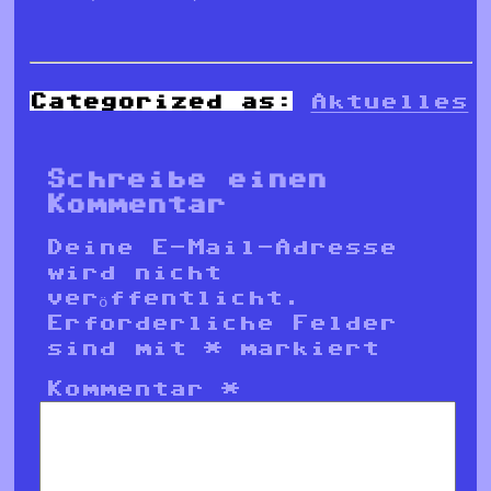
Categorized as:
Aktuelles
Schreibe einen
Kommentar
Deine E-Mail-Adresse
wird nicht
veröffentlicht.
Erforderliche Felder
sind mit
*
markiert
Kommentar
*