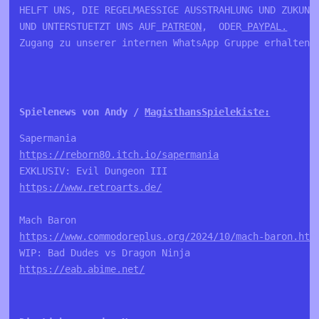
HELFT UNS, DIE REGELMAESSIGE AUSSTRAHLUNG UND ZUKUNFT
UND UNTERSTUETZT UNS AUF
 PATREON
,  ODER
 PAYPAL.
Zugang zu unserer internen WhatsApp Gruppe erhalten 
Spielenews von Andy / 
MagisthansSpielekiste:
Sapermania
https://reborn80.itch.io/sapermania
EXKLUSIV: Evil Dungeon III
https://www.retroarts.de/
Mach Baron
https://www.commodoreplus.org/2024/10/mach-baron.htm
WIP: Bad Dudes vs Dragon Ninja
https://eab.abime.net/