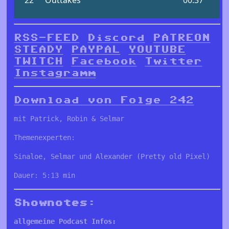
RSS-FEED
Discord
PATREON
STEADY
PAYPAL
YOUTUBE
TWITCH
Facebook
Twitter
Instagramm
Download von Folge 242
mit Patrick, Robin & Selmar
Themenexperten:
Sinaloe, Selmar und Alexander (Pretty old Pixel)
Dauer: 5:13 min
Shownotes:
allgemeine Podcast Infos: