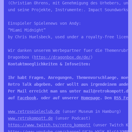
(Christian Ohrens, mit Genehmigung des Urhebers, une
und seine Projekte, Instrumente:. Impact Soundworks 
Einspieler Spielenews von Andy:
“Miami Midnight” 
by Chris Huelsbeck, used under a royalty-free licens
Wir danken unserem Werbepartner fuer die Themenrubrik
Dragonbox (
https://dragonbox.de/de/
Kontaktmoeglichkeiten & Infoseiten:

Ihr habt Fragen, Anregungen, Themenvorschlaege, moech
Retro Talk abgeben, oder wollt aus irgendeinem andere
Per Mail erreicht man uns unter mail@retrokompott.de
auf 
Facebook
, oder auf unserer 
Homepage
. Den 
RSS Fee
www.retrospieleclub.de
www.retrokompott.de
https://www.twitch.tv/retro_kompott
https://www.youtube.com/channel/UC3n_WXlK-BlcGAJOMMV