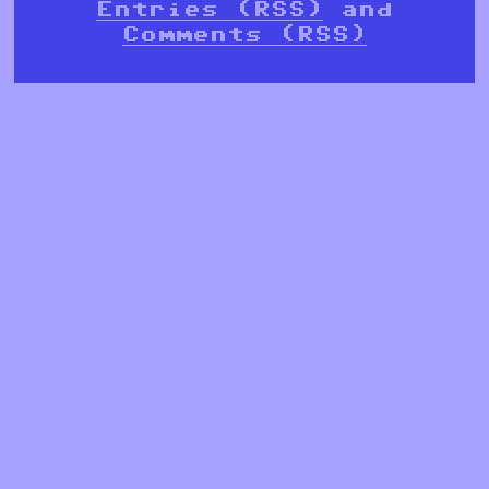
Entries (RSS)
and
Comments (RSS)