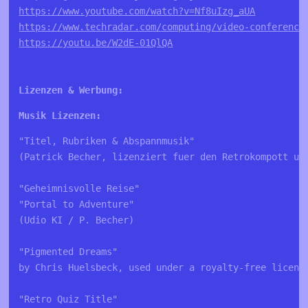
https://www.youtube.com/watch?v=Nf8uIzg_aUA
https://www.techradar.com/computing/video-conferenci
https://youtu.be/W2dE-01QlQA
Lizenzen & Werbung:
Musik Lizenzen:
"Titel, Rubriken & Abspannmusik"
(Patrick Becher, lizenziert fuer den Retrokompott un
"Geheimnisvolle Reise"
"Portal to Adventure"
(Udio KI / P. Becher)
"Pigmented Dreams"
by Chris Huelsbeck, used under a royalty-free licens
"Retro Quiz Title"