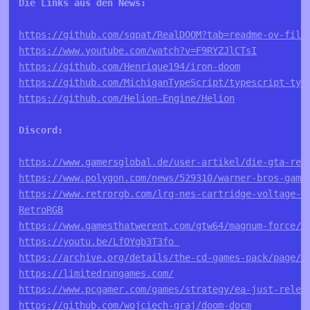
Die Links aus den News: 
https://github.com/sqpat/RealDOOM?tab=readme-ov-file
https://www.youtube.com/watch?v=F9RYZJlCTsI
https://github.com/Henrique194/iron-doom
https://github.com/MichiganTypeScript/typescript-typ
https://github.com/Helion-Engine/Helion
Discord:
https://www.gamersglobal.de/user-artikel/die-gta-rei
https://www.polygon.com/news/529310/warner-bros-game
https://www.retrorgb.com/lrg-nes-cartridge-voltage-i
RetroRGB
https://www.gamesthatwerent.com/gtw64/magnum-force/
https://youtu.be/LfOYgb3T3fo
https://archive.org/details/the-cd-games-pack/page/n
https://limitedrungames.com/
https://www.pcgamer.com/games/strategy/ea-just-relea
https://github.com/wojciech-graj/doom-docm