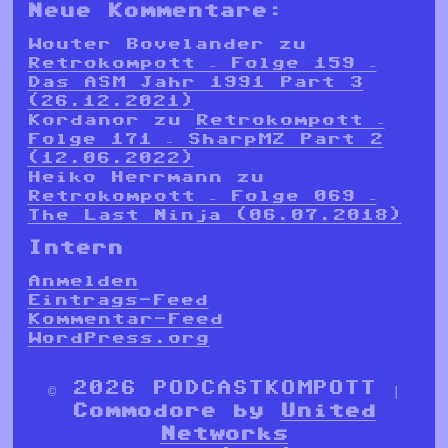
Neue Kommentare:
Wouter Bovelander
zu
Retrokompott – Folge 159 –
Das ASM Jahr 1991 Part 3
(26.12.2021)
Kordanor
zu
Retrokompott –
Folge 171 – SharpMZ Part 2
(12.06.2022)
Heiko Herrmann
zu
Retrokompott – Folge 069 –
The Last Ninja (06.07.2018)
Intern
Anmelden
Eintrags-Feed
Kommentar-Feed
WordPress.org
© 2026 PODCASTKOMPOTT |
Commodore by
United
Networks