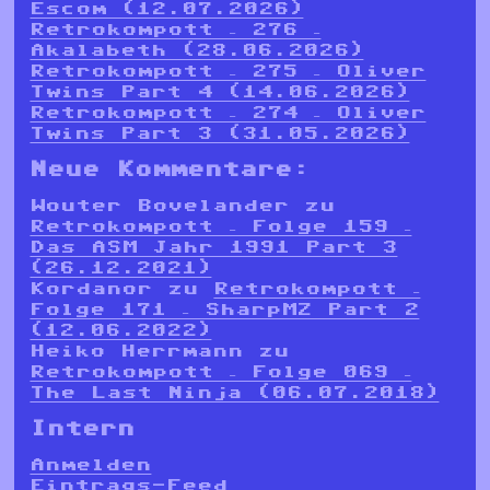
Escom (12.07.2026)
Retrokompott – 276 –
Akalabeth (28.06.2026)
Retrokompott – 275 – Oliver
Twins Part 4 (14.06.2026)
Retrokompott – 274 – Oliver
Twins Part 3 (31.05.2026)
Neue Kommentare:
Wouter Bovelander
zu
Retrokompott – Folge 159 –
Das ASM Jahr 1991 Part 3
(26.12.2021)
Kordanor
zu
Retrokompott –
Folge 171 – SharpMZ Part 2
(12.06.2022)
Heiko Herrmann
zu
Retrokompott – Folge 069 –
The Last Ninja (06.07.2018)
Intern
Anmelden
Eintrags-Feed