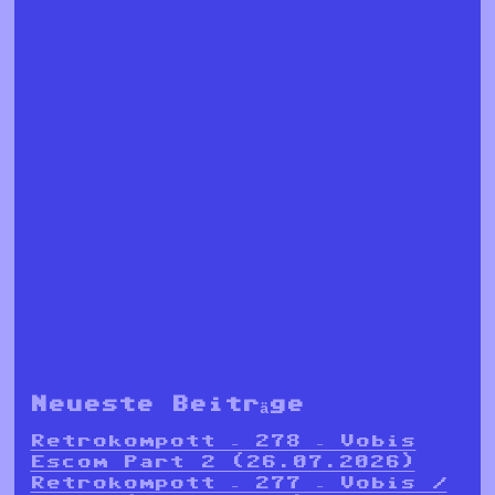
Neueste Beiträge
Retrokompott – 278 – Vobis
Escom Part 2 (26.07.2026)
Retrokompott – 277 – Vobis /