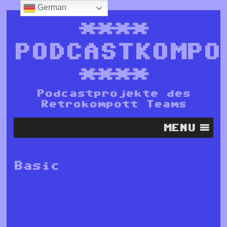
German
****
PODCASTKOMPO
****
Podcastprojekte des
Retrokompott Teams
MENU
Basic