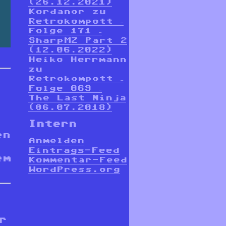
(26.12.2021)
Kordanor
zu
Retrokompott –
Folge 171 –
SharpMZ Part 2
(12.06.2022)
Heiko Herrmann
zu
Retrokompott –
Folge 069 –
The Last Ninja
(06.07.2018)
Intern
en
Anmelden
Eintrags-Feed
em
Kommentar-Feed
WordPress.org
,
r