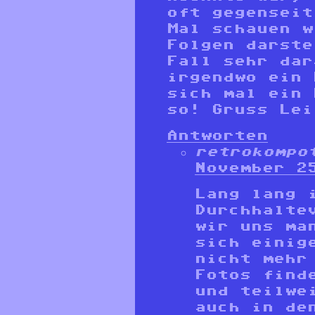
oft gegenseit
Mal schauen w
Folgen darste
Fall sehr dar
irgendwo ein 
sich mal ein
so! Gruss Lei
Antworten
retrokompo
November 2
Lang lang 
Durchhalte
wir uns ma
sich einig
nicht mehr
Fotos find
und teilwe
auch in de