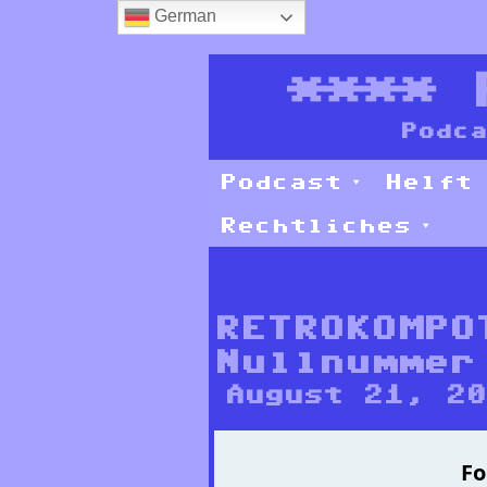
German
****
Podca
Podcast
Helft
Rechtliches
RETROKOMPO
Nullnummer
August 21, 2