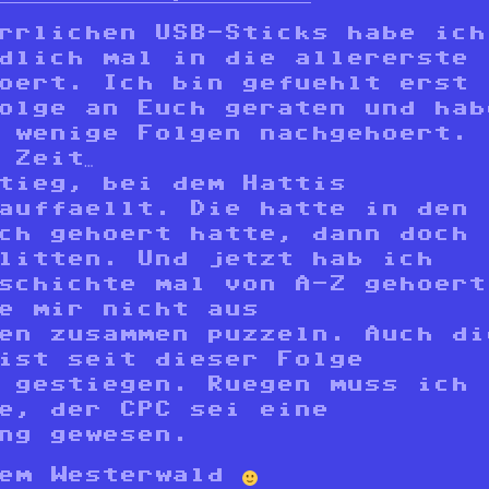
rrlichen USB-Sticks habe ich
dlich mal in die allererste
oert. Ich bin gefuehlt erst
olge an Euch geraten und hab
 wenige Folgen nachgehoert.
 Zeit…
tieg, bei dem Hattis
auffaellt. Die hatte in den
ch gehoert hatte, dann doch
litten. Und jetzt hab ich
schichte mal von A-Z gehoert
e mir nicht aus
en zusammen puzzeln. Auch di
ist seit dieser Folge
 gestiegen. Ruegen muss ich
e, der CPC sei eine
ng gewesen.
dem Westerwald