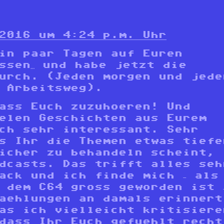
2016 um 4:24 p.m. Uhr
in paar Tagen auf Euren
ssen… und habe jetzt die
durch. (Jeden morgen und jede
 Arbeitsweg).
ass Euch zuzuhoeren! Und
elen Geschichten aus Eurem
ch sehr interessant. Sehr
s Ihr die Themen etwas tiefe
icher zu behandeln scheint,
dcasts. Das trifft alles seh
ack und ich finde mich – als
 dem C64 gross geworden ist 
aehlungen an damals erinnert
as ich vielleicht kritisiere
dass Ihr Euch gefuehlt recht