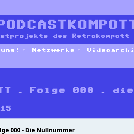
PODCASTKOMPOT
stprojekte des Retrokompott 
 uns!
Netzwerke
Videoarch
TT – Folge 000 – die
015