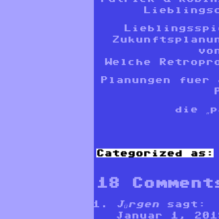
Lieblings
Lieblingsspi
Zukunftsplanu
vo
Welche Retropr
Planungen fuer 
die „
Categorized as:
18 Comment
Jürgen
sagt:
Januar 1, 201