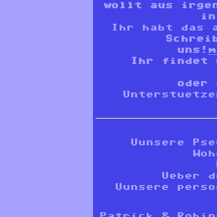
wollt aus irge
in
Ihr habt das 
Schrei
uns!
m
Ihr findet
oder
Unterstuetze
Uunsere Pse
Woh
Ueber d
Uunsere perso
Patrick & Robin