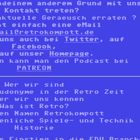
ndeinem anderem Grund mit un
 Kontakt treten?
aktuelle Geraeusch erraten ?
bt einfach eine eMail
ail@retrokompott.de
 uns auch bei
Twitter
,
auf
Facebook
,
 auf unser
Homepage
.
n kann man den Podcast bei
PATREON
Wer wir sind
udonyme in der Retro Zeit
er wir uns kennen
Was ist Retro?
en Namen Retrokompott
enliche Spiele- und Technik
Historie
s Einstieg in die EDV Branch