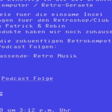
computer / Retro-Geraete
ele fuer die einsame Insel
ngen fuer den Retroshop/Club
n Patrick & Robin
odukte haben wir noch zuhaus
die zukuenftigen Retrokompot
Podcast Folgen:
passende“ Retro Musik
Podcast Folge
s
9 um 3:12 p.m. Uhr