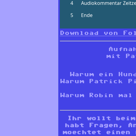
Download von Fo
Aufna
mit Pa
Warum ein Hun
Warum Patrick P
Warum Robin mal
Ihr wollt bei
habt Fragen, A
moechtet einen