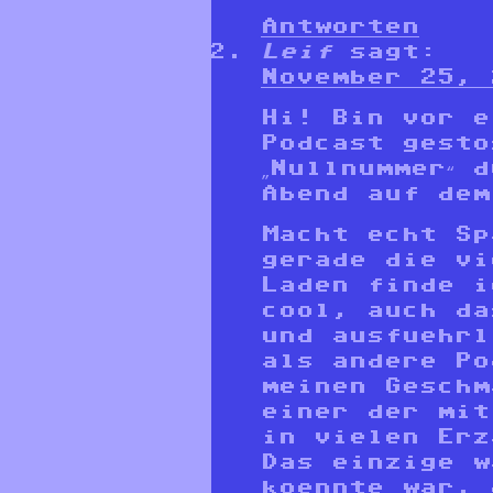
Antworten
Leif
sagt:
November 25, 
Hi! Bin vor e
Podcast gesto
„Nullnummer“ 
Abend auf dem
Macht echt Sp
gerade die vi
Laden finde i
cool, auch da
und ausfuehrl
als andere Po
meinen Geschm
einer der mit
in vielen Erz
Das einzige w
koennte war, 