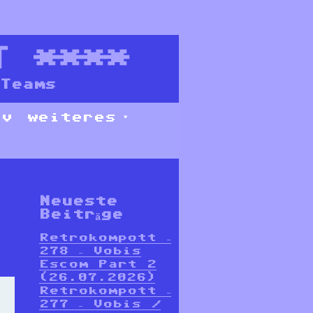
T
****
Teams
iv
weiteres
Neueste
Beiträge
Retrokompott –
278 – Vobis
Escom Part 2
(26.07.2026)
Retrokompott –
277 – Vobis /