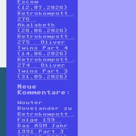
Escom
(12.07.2026)
Retrokompott –
276 –
Akalabeth
(28.06.2026)
Retrokompott –
275 – Oliver
Twins Part 4
(14.06.2026)
Retrokompott –
274 – Oliver
Twins Part 3
(31.05.2026)
Neue
Kommentare:
Wouter
Bovelander
zu
Retrokompott –
Folge 159 –
Das ASM Jahr
1991 Part 3