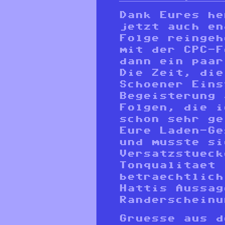
Dank Eures he
jetzt auch en
Folge reingeh
mit der CPC-F
dann ein paar
Die Zeit, die
Schoener Eins
Begeisterung 
Folgen, die i
schon sehr ge
Eure Laden-Ge
und musste si
Versatzstueck
Tonqualitaet 
betraechtlich
Hattis Aussag
Randerscheinu
Gruesse aus 