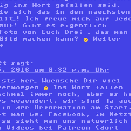
ig ins Wort gefallen seid.
ie sich das in den naechsten
llt…! Ich freue mich auf jed
auf! Gibt es eigentlich
Foto von Euch Drei – das man
 Bild machen kann?
Weiter
f
tt
sagt:
5, 2016 um 8:32 p.m. Uhr
ists her… Wuensche Dir viel
vermoegen
Ins Wort fallen
nchmal immer noch, aber es h
es geaendert, wir sind ja au
 in der Urformation am Start
et man bei Facebook, im Netz
ise sieht man uns natuerlich
n Videos bei Patreon (dort