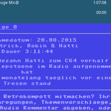
lge 0
hmedatum: 20.08.2015
trick, Robin & Hatti
Dauer 3:11:44
dezahn Hatti zum C64 verhalf
iepstoene im Radio aufgenomm
hat
 monatelang taeglich vor ein
Tresen stand
m Retrokompott mitmachen?
Ihr
nregungen
, Themenvorschlaege
 Audio Kommentar abgeben,
ode