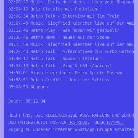
02:00:27 Musik: Chris Huelsbeck - Leap your Rhapsody
02:04:12 Quiz Classics mit Christian
02:06:34 Retro Talk - Interview mit Tim Train
03:07:45 Musik: Siegfried Kaercher live auf der Amig
03:12:46 Retro Play - Was haben wir gespielt?
03:38:46 Retro News - Neues aus der Szene 
04:15:56 Musik: Siegfried Kaercher live auf der Amig
04:22:43 Retro Talk - Alternativen zum Turbo Button 
04:46:17 Retro Talk - Sammeln (Stefan)
04:53:13 Retro Talk - Ping & C64 (Andreas)
04:58:01 Einspieler: Unser Retro Spiele Museum
04:58:51 Retro Credits - Kurz vor Schluss
05:08:53 Abspann
Dauer: 05:12:04
HELFT UNS, DIE REGELMAESSIGE AUSSTRAHLUNG UND ZUKUNFT
UND UNTERSTUETZT UNS AUF
 PATREON
,  ODER
 PAYPAL.
Zugang zu unserer internen WhatsApp Gruppe erhalten 