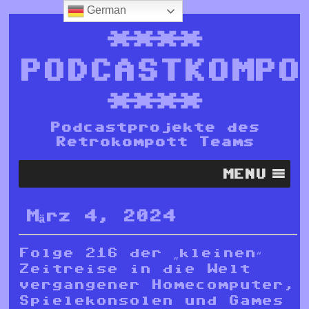
German
****
PODCASTKOMPO
****
Podcastprojekte des
Retrokompott Teams
MENU
März 4, 2024
Folge 216 der „kleinen“
Zeitreise in die Welt
vergangener Homecomputer,
Spielekonsolen und Games