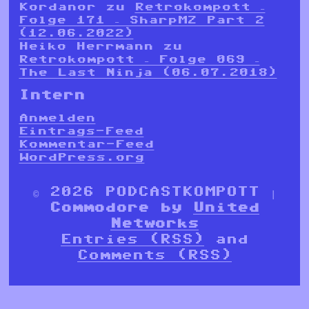
Kordanor
zu
Retrokompott –
Folge 171 – SharpMZ Part 2
(12.06.2022)
Heiko Herrmann
zu
Retrokompott – Folge 069 –
The Last Ninja (06.07.2018)
Intern
Anmelden
Eintrags-Feed
Kommentar-Feed
WordPress.org
© 2026 PODCASTKOMPOTT |
Commodore by
United
Networks
Entries (RSS)
and
Comments (RSS)