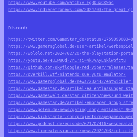
https://www.youtube.com/watch?v=FgB0uxCK9hc
https://www.indieretronews.com/2024/03/the-great-gia
https://twitter.com/GameStar_de/status/1759899003482
https://www.gamersglobal.de/user-artikel/werbespiele
https://wololo.net/2024/02/20/the-playstation-portal
https://youtu.be/4uIW8Qd-7rE?si=4kJVAyENklwpfctu
https://github.com/skyfloogle/red-viper/releases/tag
https://overkill.wtf/nintendo-sue-yuzu-emulator/
https://www.gamersglobal.de/news/282442/entwickler-v
https://www.gamestar.de/artikel/ea-entlassungen-star
https://www.gameswelt.de/star-citizen/news/und-weite
https://www.gamestar.de/artikel/embracer-group-strei
https://www.golem.de/news/gaming-sony-entlaesst-900-
https://www.kickstarter.com/projects/napegame/super-
https://www.podcast.de/episode/621707416/wespenalarm
https://www.timeextension.com/news/2024/03/infinite-