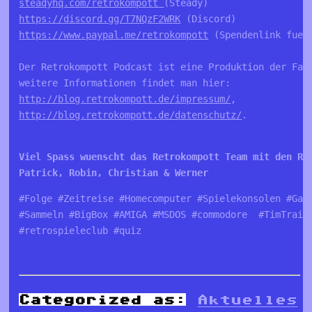
steadyhq.com/retrokompott 
https://discord.gg/T7NQzF2WRK
https://www.paypal.me/retrokompott
 (Spendenlink fuer 
Der Retrokompott Podcast ist eine Produktion der Fa. 
http://blog.retrokompott.de/impressum/
http://blog.retrokompott.de/datenschutz/
.

Viel Spass wuenscht das Retrokompott Team mit den Re
Patrick, Robin, Christian & Werner
#Folge #Zeitreise #Homecomputer #Spielekonsolen #Gam
#Sammeln #BigBox #AMIGA #MSDOS #commodore  #TimTrain
#retrospieleclub #quiz
Categorized as:
Aktuelles