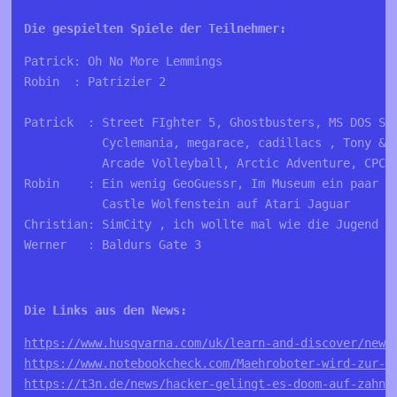
Die gespielten Spiele der Teilnehmer:
Patrick: Oh No More Lemmings
Robin  : Patrizier 2
Patrick  : Street FIghter 5, Ghostbusters, MS DOS SP
           Cyclemania, megarace, cadillacs , Tony & 
           Arcade Volleyball, Arctic Adventure, CPC 
Robin    : Ein wenig GeoGuessr, Im Museum ein paar s
           Castle Wolfenstein auf Atari Jaguar
Christian: SimCity , ich wollte mal wie die Jugend 1
Werner   : Baldurs Gate 3
Die Links aus den News:
https://www.husqvarna.com/uk/learn-and-discover/news
https://www.notebookcheck.com/Maehroboter-wird-zur-S
https://t3n.de/news/hacker-gelingt-es-doom-auf-zahnb