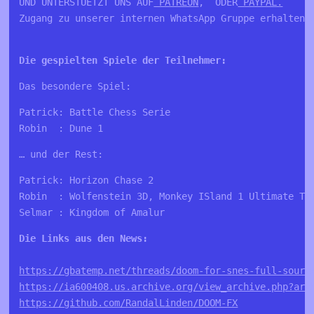
UND UNTERSTUETZT UNS AUF
 PATREON
,  ODER
 PAYPAL.
Zugang zu unserer internen WhatsApp Gruppe erhalten 
Die gespielten Spiele der Teilnehmer:
Das besondere Spiel:
Patrick: Battle Chess Serie
Robin  : Dune 1
… und der Rest:
Patrick: Horizon Chase 2
Robin  : Wolfenstein 3D, Monkey ISland 1 Ultimate Ta
Selmar : Kingdom of Amalur
https://gbatemp.net/threads/doom-for-snes-full-sourc
https://ia600408.us.archive.org/view_archive.php?arc
https://github.com/RandalLinden/DOOM-FX