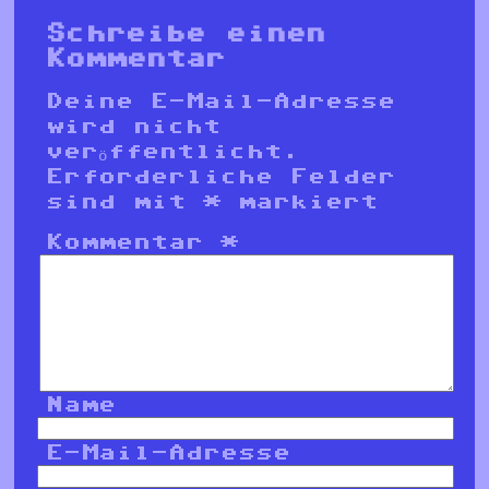
Schreibe einen
Kommentar
Deine E-Mail-Adresse
wird nicht
veröffentlicht.
Erforderliche Felder
sind mit
*
markiert
Kommentar
*
Name
E-Mail-Adresse