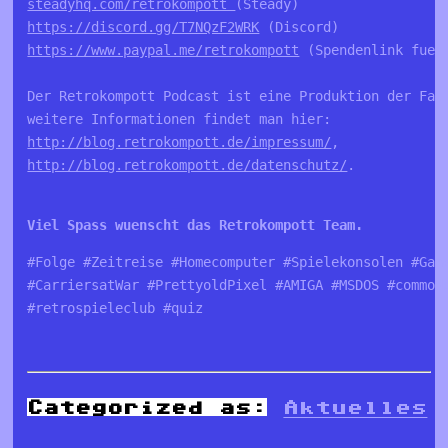
steadyhq.com/retrokompott 
https://discord.gg/T7NQzF2WRK
https://www.paypal.me/retrokompott
 (Spendenlink fuer 
Der Retrokompott Podcast ist eine Produktion der Fa. 
http://blog.retrokompott.de/impressum/
http://blog.retrokompott.de/datenschutz/
.

Viel Spass wuenscht das Retrokompott Team.
#Folge #Zeitreise #Homecomputer #Spielekonsolen #Game
#CarriersatWar #PrettyoldPixel #AMIGA #MSDOS #commodo
#retrospieleclub #quiz
Categorized as:
Aktuelles