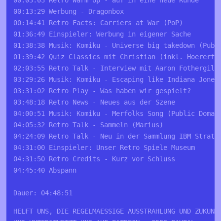
00:13:29 Werbung - Dragonbox 
00:14:41 Retro Facts: Carriers at War (PoP)
01:36:49 Einspieler: Werbung in eigener Sache
01:38:38 Musik: Komiku - Universe big takedown (Publ
01:39:42 Quiz Classics mit Christian (inkl. Hoererfr
02:03:55 Retro Talk - Interview mit Aaron Fothergill
03:29:26 Musik: Komiku - Escaping like Indiana Jones
03:31:02 Retro Play - Was haben wir gespielt?
03:48:18 Retro News - Neues aus der Szene 
04:00:51 Musik: Komiku - Merfolks Song (Public Domai
04:05:32 Retro Talk - Sammeln (Marius)
04:24:09 Retro Talk - Neu in der Sammlung IBM Strate
04:31:00 Einspieler: Unser Retro Spiele Museum
04:31:50 Retro Credits - Kurz vor Schluss
04:45:40 Abspann
Dauer: 04:48:51
HELFT UNS, DIE REGELMAESSIGE AUSSTRAHLUNG UND ZUKUNFT