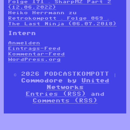
Folge 171 – SharpMZ Part 2
(12.06.2022)
Heiko Herrmann
zu
Retrokompott – Folge 069 –
The Last Ninja (06.07.2018)
Intern
Anmelden
Eintrags-Feed
Kommentar-Feed
WordPress.org
© 2026 PODCASTKOMPOTT |
Commodore by
United
Networks
Entries (RSS)
and
Comments (RSS)