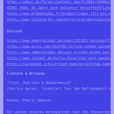
https://abbuc.de/forum/viewtopic.php?f=20&t=3040&sid
ATARI 2600: 40 Jahre nach geplanter Veroeffentlichun
https://www.brokestudio.fr/product/super-tilt-bro-ne
https://www.kickstarter.com/projects/brokestudio/sup
Discord:
https://www.gamersglobal.de/news/292395/joergspielt-
https://www.axios.com/2024/06/12/lynn-conway-pioneer
https://www.gamersglobal.de/user-artikel/might-and-m
https://www.spiegel.de/kultur/kino/star-wars-parodie
https://tarnkappe.info/artikel/gaming/nintendo-kampf
Lizenzen & Werbung:
"Titel, Rubriken & Abspannmusik"

(Patrick Becher, lizenziert fuer den Retrokompott und
Komiko (Public Domain)

Wir danken unserem Werbepartner fuer die Themenrubrik