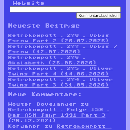
Website
Neueste Beiträge
Retrokompott – 278 – Vobis
Escom Part 2 (26.07.2026)
Retrokompott – 277 – Vobis /
Escom (12.07.2026)
Retrokompott – 276 –
Akalabeth (28.06.2026)
Retrokompott – 275 – Oliver
Twins Part 4 (14.06.2026)
Retrokompott – 274 – Oliver
Twins Part 3 (31.05.2026)
Neue Kommentare:
Wouter Bovelander
zu
Retrokompott – Folge 159 –
Das ASM Jahr 1991 Part 3
(26.12.2021)
Kordanor
zu
Retrokompott –