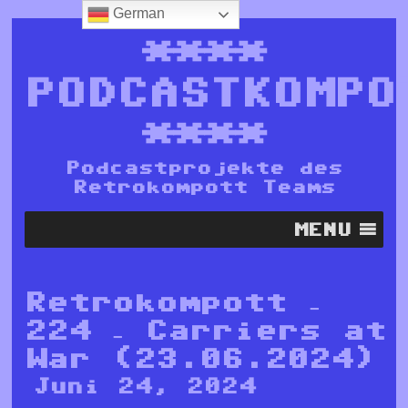
German
****
PODCASTKOMPO
****
Podcastprojekte des
Retrokompott Teams
MENU
Retrokompott –
224 – Carriers at
War (23.06.2024)
Juni 24, 2024