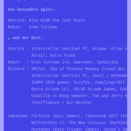
Das besondere Spiel:
Patrick: Alex Kidd the lost Stars

Robin:   Gran Turismo
… und der Rest:
Patrick : Interstellar Sentinel PC, Arcade: Alien vs 
          Aurail, Astro Flash

Robin   : Gran Turismo 1+2, Spacewar, Syndicate

Richard : VRChat, Sea of Thieves Monkey Island DLC, S
          Interstellar Sentinel PC, Joust / Defender 
          IAAPA 2024 games: Sisyfox, Jumplings(Alt Cr
          Retro Arcade LLC, VR/XR Arcade Games, Godzi
          Godzilla vs Kong Smasher, Tom and Jerry Kit
          (Shufflepuck / Air Hockey)

fabskimo: Fortnite (Epic Games), Cyberpunk 2077 (CD P
          Wolfenstein II: The New Colossus (MachineGa
          Huntdown (Easy Trigger Games), Senua´s Saga