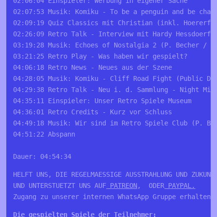
02:06:04 Einspieler: Werbung in eigener Sache

02:07:53 Musik: Komiku - To be a penguin and be chase
02:09:19 Quiz Classics mit Christian (inkl. Hoererfra
02:26:09 Retro Talk - Interview mit Hardy Hessdoerfer
03:19:28 Musik: Echoes of Nostalgia 2 (P. Becher / Ud
03:21:25 Retro Play - Was haben wir gespielt?

04:06:18 Retro News - Neues aus der Szene 

04:28:05 Musik: Komiku - Cliff Road Fight (Public Dom
04:29:38 Retro Talk - Neu i. d. Sammlung - Night Miss
04:35:11 Einspieler: Unser Retro Spiele Museum

04:36:01 Retro Credits - Kurz vor Schluss

04:49:18 Musik: Wir sind im Retro Spiele Club (P. Bec
04:51:22 Abspann

Dauer: 04:54:34
HELFT UNS, DIE REGELMAESSIGE AUSSTRAHLUNG UND ZUKUNFT
UND UNTERSTUETZT UNS AUF
 PATREON
,  ODER
 PAYPAL.
Zugang zu unserer internen WhatsApp Gruppe erhalten 
Die gespielten Spiele der Teilnehmer: