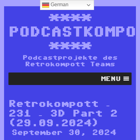
German
****
PODCASTKOMPO
****
Podcastprojekte des
Retrokompott Teams
MENU
Retrokompott –
231 – 3D Part 2
(29.09.2024)
September 30, 2024