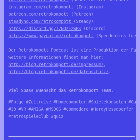
instagram.com/retrokompott
patreon.com/retrokompott
steadyhq.com/retrokompott 
https://discord.gg/T7NQzF2WRK
https://www.paypal.me/retrokompott
 (Spendenlink fuer 
Der Retrokompott Podcast ist eine Produktion der Fa. 
http://blog.retrokompott.de/impressum/
http://blog.retrokompott.de/datenschutz/
.

Viel Spass wuenscht das Retrokompott Team.
#Folge #Zeitreise #Homecomputer #Spielekonsolen #Game
#3D #VR #AMIGA #MSDOS #commodore #HardyHessdoerfer #p
#retrospieleclub #quiz