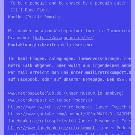
"To be a penguin and be chased by a penguin eater"

"Cliff Road Fight"

Komiku (Public Domain)

Wir danken unserem Werbepartner fuer die Themenrubrik
Dragonbox (
https://dragonbox.de/de/
Kontaktmoeglichkeiten & Infoseiten:

Ihr habt Fragen, Anregungen, Themenvorschlaege, moech
Retro Talk abgeben, oder wollt aus irgendeinem andere
Per Mail erreicht man uns unter mail@retrokompott.de
auf 
Facebook
, oder auf unserer 
Homepage
. Den 
RSS Fee
www.retrospieleclub.de
www.retrokompott.de
https://www.twitch.tv/retro_kompott
https://www.youtube.com/channel/UC3n_WXlK-BlcGAJOMMV
facebook.com/retrospieleclub
https://www.facebook.com/retrokompott
twitter.com/retrokompott