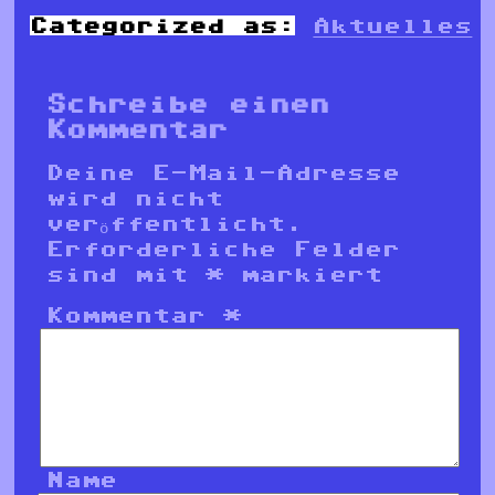
Categorized as:
Aktuelles
Schreibe einen
Kommentar
Deine E-Mail-Adresse
wird nicht
veröffentlicht.
Erforderliche Felder
sind mit
*
markiert
Kommentar
*
Name