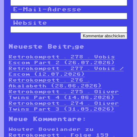
E-Mail-Adresse
Website
Neueste Beiträge
Retrokompott – 278 – Vobis
Escom Part 2 (26.07.2026)
Retrokompott – 277 – Vobis /
Escom (12.07.2026)
Retrokompott – 276 –
Akalabeth (28.06.2026)
Retrokompott – 275 – Oliver
Twins Part 4 (14.06.2026)
Retrokompott – 274 – Oliver
Twins Part 3 (31.05.2026)
Neue Kommentare:
Wouter Bovelander
zu
Retrokompott – Folge 159 –