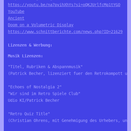
https://youtu.be/na7pvihXhYs?si=oQKJUrlfcMq1tYGO
YouTube
Ancient
Doom on a Volumetric Display
https://www.schnittberichte.com/news.php?ID=21629
Lizenzen & Werbung:
Musik Lizenzen:
"Titel, Rubriken & Abspannmusik"

(Patrick Becher, lizenziert fuer den Retrokompott und
"Echoes of Nostalgia 2"

"Wir sind im Retro Spiele Club"

Udio KI/Patrick Becher

"Retro Quiz Title"

(Christian Ohrens, mit Genehmigung des Urhebers, une