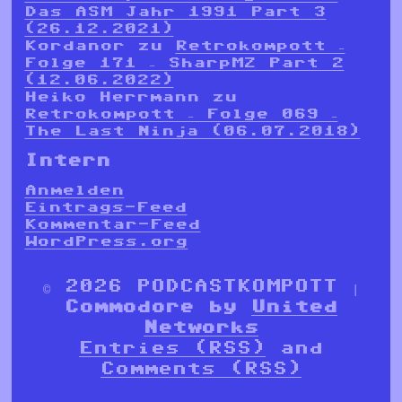
Das ASM Jahr 1991 Part 3
(26.12.2021)
Kordanor
zu
Retrokompott –
Folge 171 – SharpMZ Part 2
(12.06.2022)
Heiko Herrmann
zu
Retrokompott – Folge 069 –
The Last Ninja (06.07.2018)
Intern
Anmelden
Eintrags-Feed
Kommentar-Feed
WordPress.org
© 2026 PODCASTKOMPOTT |
Commodore by
United
Networks
Entries (RSS)
and
Comments (RSS)