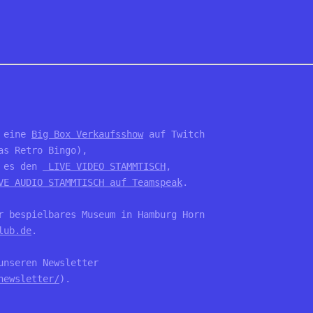
 eine 
Big Box Verkaufsshow
 auf Twitch

s Retro Bingo), 

 es den 
 LIVE VIDEO STAMMTISCH
, 

VE AUDIO STAMMTISCH auf Teamspeak
.

r bespielbares Museum in Hamburg Horn 

lub.de
. 

nseren Newsletter 

newsletter/
).
