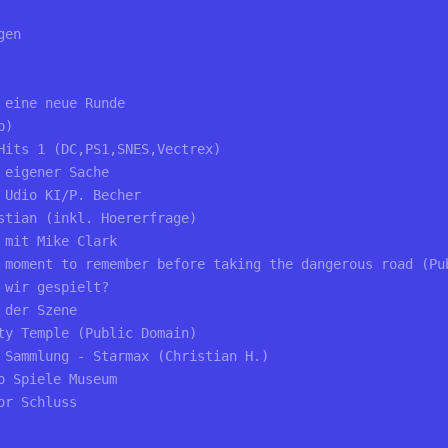
en 

eine neue Runde 

)

Hits 1 (DC,PS1,SNES,Vectrex)

eigener Sache

Udio KI/P. Becher

stian (inkl. Hoererfrage)

mit Mike Clark

 moment to remember before taking the dangerous road (Pub
wir gespielt?

der Szene 

ty Temple (Public Domain)

 Sammlung - Starmax (Christian H.)

 Spiele Museum

r Schluss
