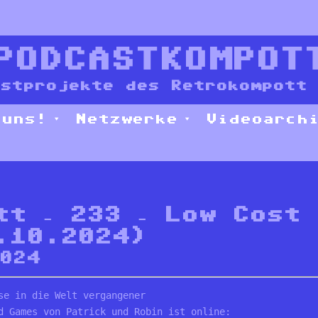
PODCASTKOMPOT
stprojekte des Retrokompott 
 uns!
Netzwerke
Videoarch
tt – 233 – Low Cost
.10.2024)
2024
se in die Welt vergangener

d Games von Patrick und Robin ist online: