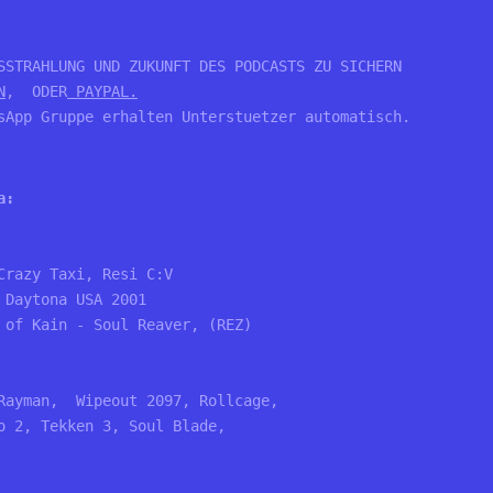
SSTRAHLUNG UND ZUKUNFT DES PODCASTS ZU SICHERN

N
,  ODER
 PAYPAL.
sApp Gruppe erhalten Unterstuetzer automatisch.
a:
Crazy Taxi, Resi C:V
 Daytona USA 2001
 of Kain - Soul Reaver, (REZ)
Rayman,  Wipeout 2097, Rollcage, 
o 2, Tekken 3, Soul Blade, 