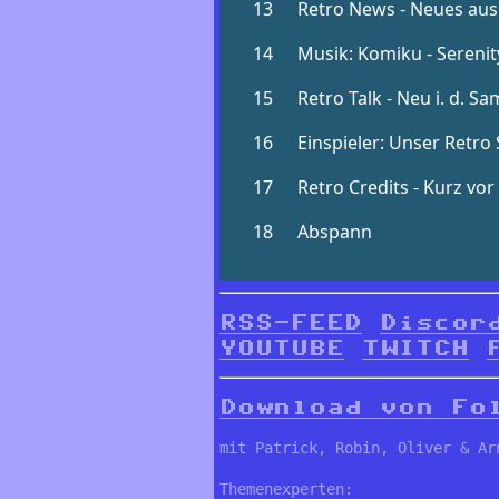
RSS-FEED
Discor
YOUTUBE
TWITCH
Download von Fo
mit Patrick, Robin, Oliver & Ar
Themenexperten: