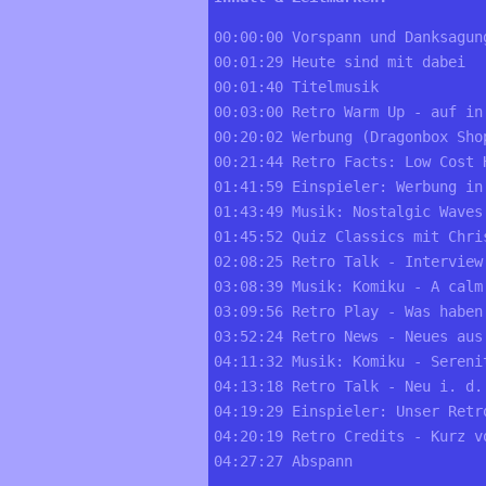
00:00:00 Vorspann und Danksagung
00:01:29 Heute sind mit dabei 

00:01:40 Titelmusik 

00:03:00 Retro Warm Up - auf in 
00:20:02 Werbung (Dragonbox Shop
00:21:44 Retro Facts: Low Cost 
01:41:59 Einspieler: Werbung in 
01:43:49 Musik: Nostalgic Waves 
01:45:52 Quiz Classics mit Chri
02:08:25 Retro Talk - Interview 
03:08:39 Musik: Komiku - A calm
03:09:56 Retro Play - Was haben 
03:52:24 Retro News - Neues aus 
04:11:32 Musik: Komiku - Sereni
04:13:18 Retro Talk - Neu i. d.
04:19:29 Einspieler: Unser Retro
04:20:19 Retro Credits - Kurz vo
04:27:27 Abspann
