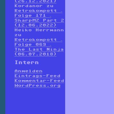
(26.12.2021)
Kordanor
zu
Retrokompott –
Folge 171 –
SharpMZ Part 2
(12.06.2022)
Heiko Herrmann
zu
Retrokompott –
Folge 069 –
The Last Ninja
(06.07.2018)
Intern
Anmelden
Eintrags-Feed
Kommentar-Feed
WordPress.org