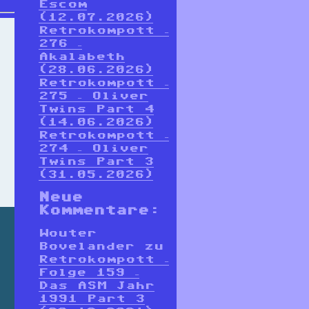
Escom
(12.07.2026)
Retrokompott –
276 –
Akalabeth
(28.06.2026)
Retrokompott –
275 – Oliver
Twins Part 4
(14.06.2026)
Retrokompott –
274 – Oliver
Twins Part 3
(31.05.2026)
Neue
Kommentare:
Wouter
Bovelander
zu
Retrokompott –
Folge 159 –
Das ASM Jahr
1991 Part 3