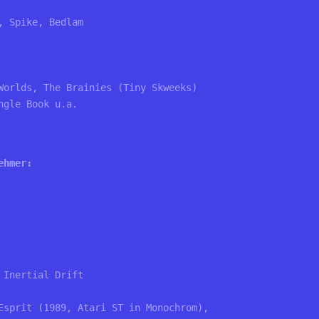
, Spike, Bedlam
Worlds, The Brainies (Tiny Skweeks)
ngle Book u.a.
ehmer:
Inertial Drift

Esprit (1989, Atari ST in Monochrom), 
