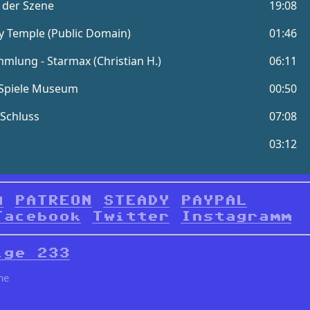
d
PATREON
STEADY
PAYPAL
Facebook
Twitter
Instagramm
lge 233
ne