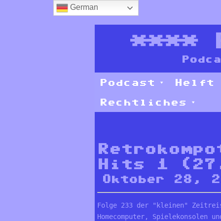
German
****
Podca
Podcast
Helft
Rechtliches
Retrokompo
Hits 1 (27
Oktober 28, 
Folge 233 der "kleinen" Zeitrei
Homecomputer, Spielekonsolen un