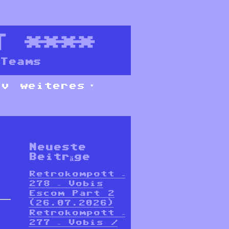
T
****
Teams
iv
weiteres
Neueste
Beiträge
Retrokompott –
278 – Vobis
Escom Part 2
(26.07.2026)
Retrokompott –
277 – Vobis /