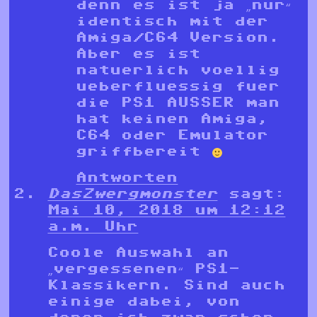
denn es ist ja „nur“
identisch mit der
Amiga/C64 Version.
Aber es ist
natuerlich voellig
ueberfluessig fuer
die PS1 AUSSER man
hat keinen Amiga,
C64 oder Emulator
griffbereit
Antworten
DasZwergmonster
sagt:
Mai 10, 2018 um 12:12
a.m. Uhr
Coole Auswahl an
„vergessenen“ PS1-
Klassikern. Sind auch
einige dabei, von
denen ich zwar schon