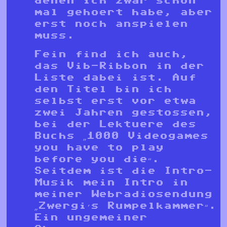
mal gehoert habe, aber
erst noch anspielen
muss.
Fein find ich auch,
das Vib-Ribbon in der
Liste dabei ist. Auf
den Titel bin ich
selbst erst vor etwa
zwei Jahren gestossen,
bei der Lektuere des
Buchs „1000 Videogames
you have to play
before you die“.
Seitdem ist die Intro-
Musik mein Intro in
meiner Webradiosendung
„Zwergi’s Rumpelkammer“.
Ein ungemeiner