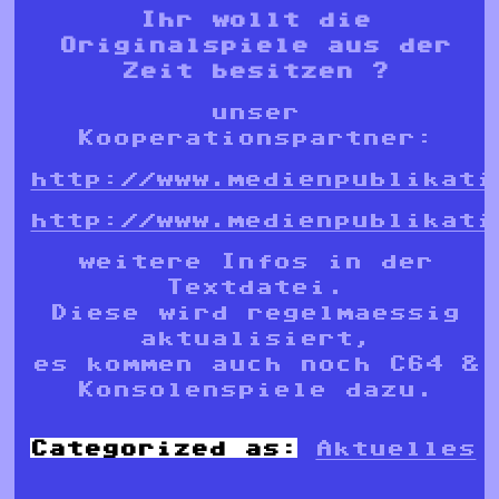
Ihr wollt die
Originalspiele aus der
Zeit besitzen ?
unser
Kooperationspartner:
http://www.medienpublikati
http://www.medienpublikati
weitere Infos in der
Textdatei.
Diese wird regelmaessig
aktualisiert,
es kommen auch noch C64 &
Konsolenspiele dazu.
Categorized as:
Aktuelles