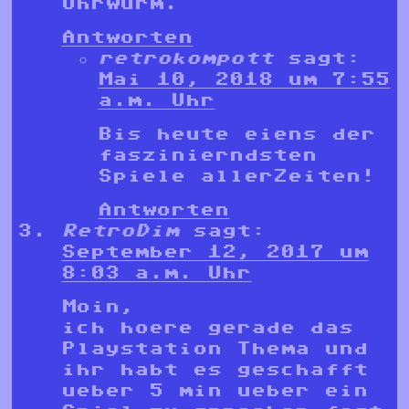
Ohrwurm.
Antworten
retrokompott
sagt:
Mai 10, 2018 um 7:55
a.m. Uhr
Bis heute eiens der
faszinierndsten
Spiele allerZeiten!
Antworten
RetroDim
sagt:
September 12, 2017 um
8:03 a.m. Uhr
Moin,
ich hoere gerade das
Playstation Thema und
ihr habt es geschafft
ueber 5 min ueber ein