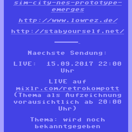
sim-city-nes-prototype-
emerges
http://www.lowrez.de/
http://stabyourself.net/
—————–
Naechste Sendung:
LIVE: 15.09.2017 22:00
Uhr
LIVE auf
mixlr.com/retrokompott
(Thema als Aufzeichnung
vorausichtlich ab 20:00
Uhr)
Thema: wird noch
bekanntgegeben