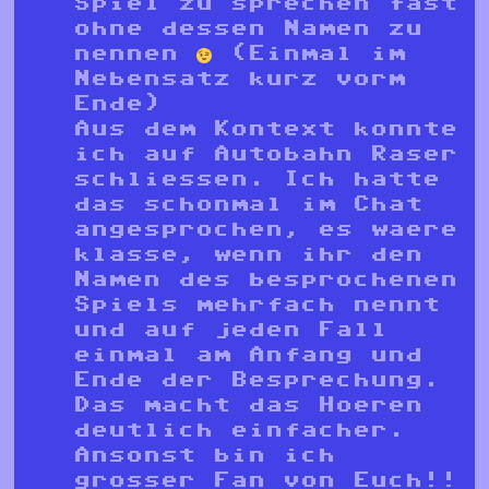
Spiel zu sprechen fast
ohne dessen Namen zu
nennen
(Einmal im
Nebensatz kurz vorm
Ende)
Aus dem Kontext konnte
ich auf Autobahn Raser
schliessen. Ich hatte
das schonmal im Chat
angesprochen, es waere
klasse, wenn ihr den
Namen des besprochenen
Spiels mehrfach nennt
und auf jeden Fall
einmal am Anfang und
Ende der Besprechung.
Das macht das Hoeren
deutlich einfacher.
Ansonst bin ich
grosser Fan von Euch!!