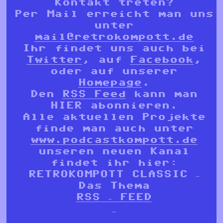
Kontakt treten?
Per Mail erreicht man uns
unter
mail@retrokompott.de
Ihr findet uns auch bei
Twitter
, auf
Facebook
,
oder auf unserer
Homepage
.
Den
RSS Feed
kann man
HIER abonnieren.
Alle aktuellen Projekte
finde man auch unter
www.podcastkompott.de
unseren neuen Kanal
findet ihr hier:
RETROKOMPOTT CLASSIC –
Das Thema
RSS – FEED
…