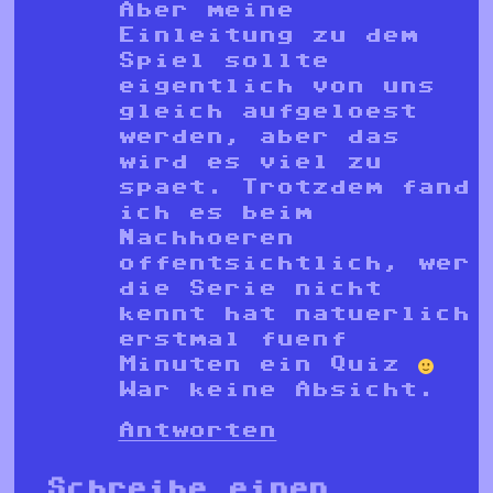
Aber meine
Einleitung zu dem
Spiel sollte
eigentlich von uns
gleich aufgeloest
werden, aber das
wird es viel zu
spaet. Trotzdem fand
ich es beim
Nachhoeren
offentsichtlich, wer
die Serie nicht
kennt hat natuerlich
erstmal fuenf
Minuten ein Quiz
War keine Absicht.
Antworten
Schreibe einen