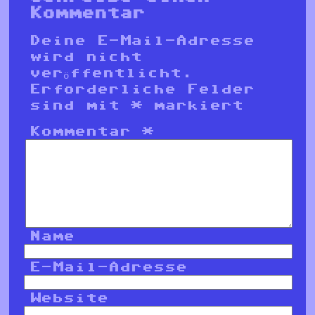
Kommentar
Deine E-Mail-Adresse
wird nicht
veröffentlicht.
Erforderliche Felder
sind mit
*
markiert
Kommentar
*
Name
E-Mail-Adresse
Website