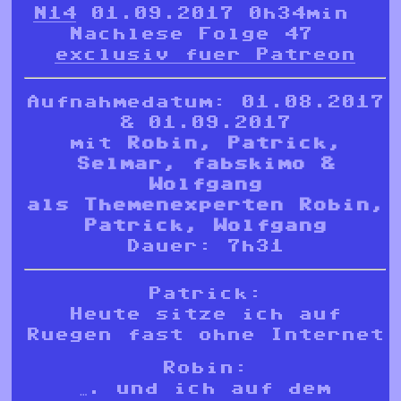
N14
01.09.2017 0h34min
Nachlese Folge 47
exclusiv fuer Patreon
Aufnahmedatum: 01.08.2017
& 01.09.2017
mit
Robin, Patrick,
Selmar, fabskimo &
Wolfgang
als Themenexperten
Robin,
Patrick, Wolfgang
Dauer: 7h31
Patrick:
Heute sitze ich auf
Ruegen fast ohne Internet
Robin:
…. und ich auf dem