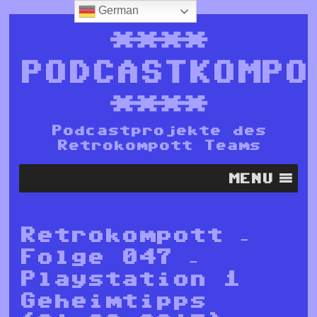
German
****
PODCASTKOMPO
****
Podcastprojekte des
Retrokompott Teams
MENU
Retrokompott –
Folge 047 –
Playstation 1
Geheimtipps