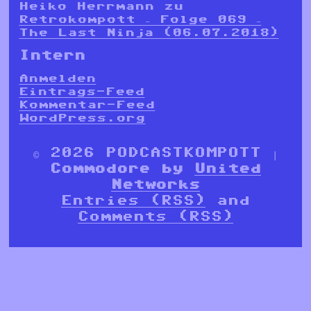
Heiko Herrmann
zu
Retrokompott – Folge 069 –
The Last Ninja (06.07.2018)
Intern
Anmelden
Eintrags-Feed
Kommentar-Feed
WordPress.org
© 2026 PODCASTKOMPOTT |
Commodore by
United
Networks
Entries (RSS)
and
Comments (RSS)