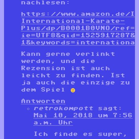
nachlesen:
https://www.amazon.de/I
International-Karate-
Plus/dp/B0001B0VNO/ref=s
ie=UTF8&qid=1525917287&
1&keywords=internationa
Kann gerne verlinkt
werden, und die
Rezension ist auch
leicht zu finden. Ist
ja auch die einzige zu
dem Spiel
Antworten
retrokompott
sagt:
Mai 10, 2018 um 7:56
a.m. Uhr
Ich finde es super,