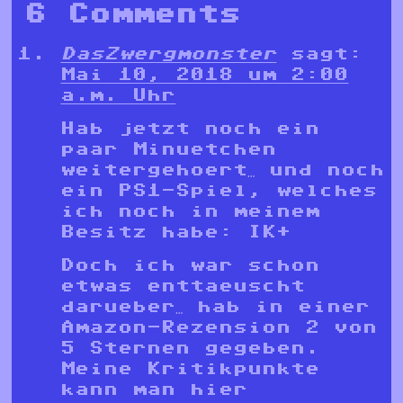
6 Comments
DasZwergmonster
sagt:
Mai 10, 2018 um 2:00
a.m. Uhr
Hab jetzt noch ein
paar Minuetchen
weitergehoert… und noch
ein PS1-Spiel, welches
ich noch in meinem
Besitz habe: IK+
Doch ich war schon
etwas enttaeuscht
darueber… hab in einer
Amazon-Rezension 2 von
5 Sternen gegeben.
Meine Kritikpunkte
kann man hier