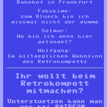
Bahnhof in Frankfurt
Fabskimo:
zum Glueck bin ich
diesmal nicht der dumme
Selmar:
Wo bin ich denn hier
gelandet?
Wolfgang:
Im alltaeglichen Wahnsinn
des Retrokompotts
Ihr wollt beim
Retrokompott
mitmachen?
Unterstuetzen kann man
uns bei
PATREON
,