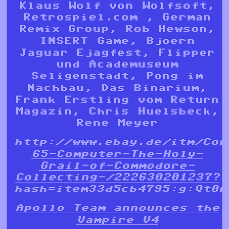
Klaus Wolf von Wolfsoft,
Retrospiel.com , German
Remix Group, Rob Hewson,
INSERT Game, Bjoern
Jaguar Ejagfest, Flipper
und Academuseum
Seligenstadt, Pong im
Nachbau, Das Binarium,
Frank Erstling vom Return
Magazin, Chris Huelsbeck,
Rene Meyer
http://www.ebay.de/itm/Com
65-Computer-The-Holy-
Grail-of-Commodore-
Collecting-/222630201237?
hash=item33d5cb4795:g:Qt0A
Apollo Team announces the
Vampire V4