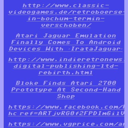
http://www.classic-
videogames.de/retroboerse-
in-bochum-termin-
verschoben/
Atari Jaguar Emulation
Finally Comes To Android
Devices With ‘IrataJaguar’
http://www.indieretronews.
digital-publishing-ltd-
rebirth.html
Bloke Finds Atari 2700
Prototype At Second-Hand
Shop
https://www.facebook.com/H
hc_ref=ARTjvRG0f2FPDIm6ilV
https://www.vgprice.com/ar