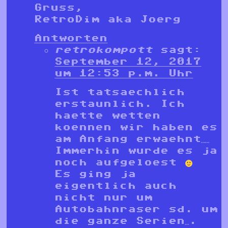
Gruss,
RetroDim aka Joerg
Antworten
retrokompott
sagt:
September 12, 2017
um 12:53 p.m. Uhr
Ist tatsaechlich
erstaunlich. Ich
haette wetten
koennen wir haben es
am Anfang erwaehnt……
Immerhin wurde es ja
noch aufgeloest
Es ging ja
eigentlich auch
nicht nur um
Autobahnraser sd. um
die ganze Serien….