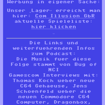
Werbung in eigener Sache:
Unser „Lager“ erreicht man
hier:
Com Illusion GbR
aktuelle Spieleliste:
hier klicken
…
Die Links und
weiterfuehrenden Infos
zum Podcast:
Die Musik fuer diese
Folge stammt von Bug of
NCI
Gamescom Interviews mit:
Thomas Koch ueber neue
C64 Gehaeuse, Jens
Schoenfeld ueber die
neuen Commodore C64
Computer, Dragonbox,