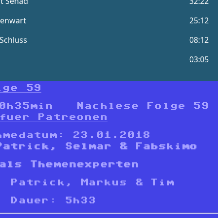
lge 59
 0h35min Nachlese Folge 5
fuer Patreonen
hmedatum: 23.01.2018
Patrick, Selmar & Fabskimo
als Themenexperten
, Patrick, Markus & Tim
Dauer: 5h33