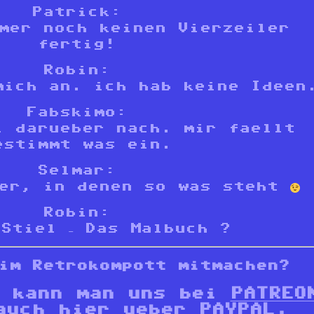
Patrick:
mer noch keinen Vierzeiler
fertig!
Robin:
mich an. ich hab keine Ideen
Fabskimo:
l darueber nach. mir faellt
estimmt was ein.
Selmar:
her, in denen so was steht
Robin:
Stiel – Das Malbuch ?
im Retrokompott mitmachen?
n kann man uns bei
PATREO
 auch
hier
ueber PAYPAL,