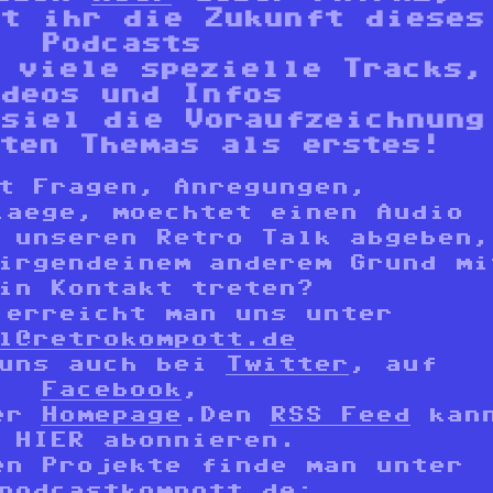
t ihr die Zukunft dieses
Podcasts
 viele spezielle Tracks,
deos und Infos
siel die Voraufzeichnung
ten Themas als erstes!
t Fragen, Anregungen,
laege, moechtet einen Audio
 unseren Retro Talk abgeben,
irgendeinem anderem Grund mi
in Kontakt treten?
 erreicht man uns unter
l@retrokompott.de
 uns auch bei
Twitter
, auf
Facebook
,
rer
Homepage
.Den
RSS Feed
kan
 HIER abonnieren.
en Projekte finde man unter
podcastkompott.de
: