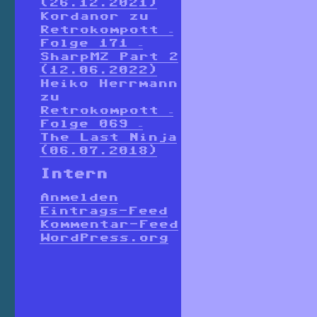
(26.12.2021)
Kordanor
zu
Retrokompott –
Folge 171 –
SharpMZ Part 2
(12.06.2022)
Heiko Herrmann
zu
Retrokompott –
Folge 069 –
The Last Ninja
(06.07.2018)
Intern
Anmelden
Eintrags-Feed
Kommentar-Feed
WordPress.org