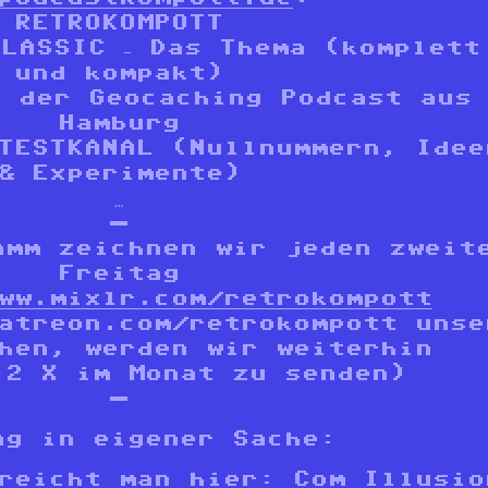
RETROKOMPOTT
LASSIC – Das Thema (komplett
und kompakt)
– der Geocaching Podcast aus
Hamburg
TESTKANAL (Nullnummern, Idee
& Experimente)
…
—
amm zeichnen wir jeden zweit
Freitag
ww.mixlr.com/retrokompott
atreon.com/retrokompott unse
hen, werden wir weiterhin
 2 X im Monat zu senden)
—
ng in eigener Sache:
rreicht man hier:
Com Illusio