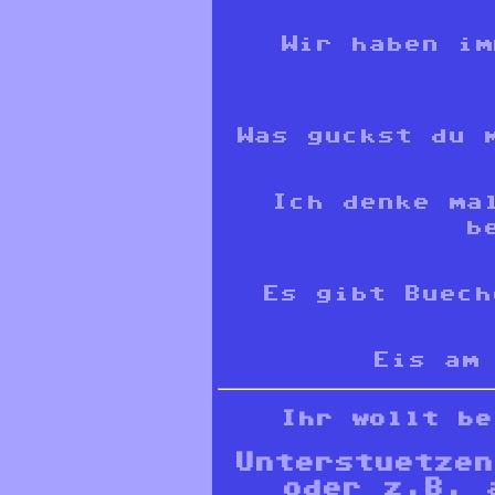
Wir haben im
Was guckst du 
Ich denke ma
b
Es gibt Buec
Eis am 
Ihr wollt be
Unterstuetze
oder z.B.