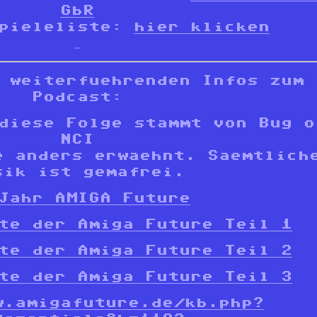
GbR
Spieleliste:
hier klicken
…
 weiterfuehrenden Infos zum
Podcast:
diese Folge stammt von Bug o
NCI
e anders erwaehnt. Saemtlich
sik ist gemafrei.
Jahr AMIGA Future
te der Amiga Future Teil 1
te der Amiga Future Teil 2
te der Amiga Future Teil 3
w.amigafuture.de/kb.php?