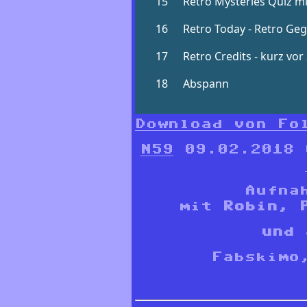
Download von Fo
N59
09.02.2018
Aufna
mit
Robin, 
und 
Fabskimo