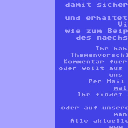
damit sicher
und erhaltet
Vi
wie zum Beip
des naechs
Ihr hab
Themenvorsch
Kommentar fuer
oder wollt aus 
uns 
Per Mail
mai
Ihr findet
oder auf unse
man
Alle aktuell
www.