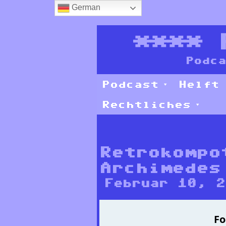
German
****
Podca
Podcast
Helft
Rechtliches
Retrokompo
Archimedes
Februar 10, 