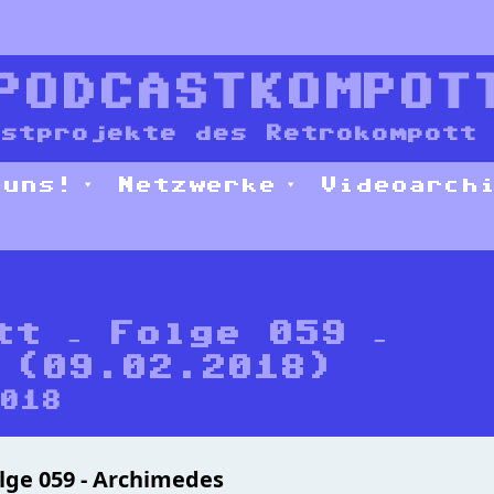
PODCASTKOMPOT
stprojekte des Retrokompott 
 uns!
Netzwerke
Videoarch
tt – Folge 059 –
 (09.02.2018)
2018