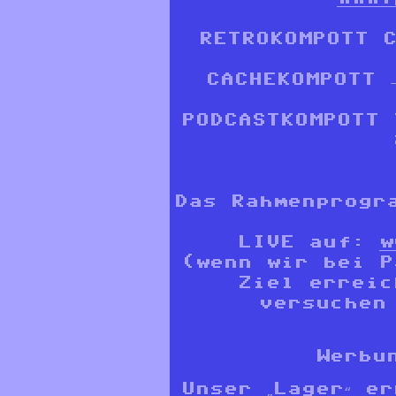
RETROKOMPOTT C
CACHEKOMPOTT 
PODCASTKOMPOTT 
Das Rahmenprogr
LIVE auf:
w
(wenn wir bei P
Ziel erreic
versuchen
Werbu
Unser „Lager“ e