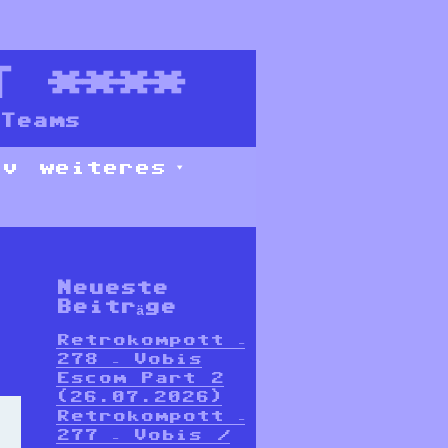
T
****
Teams
iv
weiteres
Neueste
Beiträge
Retrokompott –
278 – Vobis
Escom Part 2
(26.07.2026)
Retrokompott –
277 – Vobis /