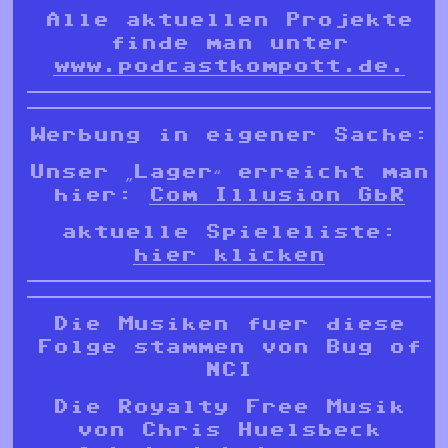
Alle aktuellen Projekte
finde man unter
www.podcastkompott.de.
Werbung in eigener Sache:
Unser „Lager“ erreicht man
hier:
Com Illusion GbR
aktuelle Spieleliste:
hier klicken
Die Musiken fuer diese
Folge stammen von Bug of
NCI
Die Royalty Free Musik
von Chris Huelsbeck