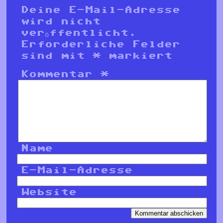
Deine E-Mail-Adresse
wird nicht
veröffentlicht.
Erforderliche Felder
sind mit
*
markiert
Kommentar
*
Name
E-Mail-Adresse
Website