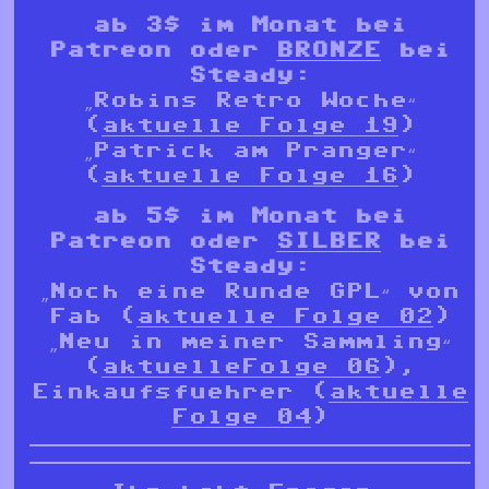
ab 3$ im Monat bei
Patreon oder
BRONZE
bei
Steady:
„Robins Retro Woche“
(
aktuelle Folge 19
)
„Patrick am Pranger“
(
aktuelle Folge 16
)
ab 5$ im Monat bei
Patreon oder
SILBER
bei
Steady:
„Noch eine Runde GPL“ von
Fab (
aktuelle Folge 02
)
„Neu in meiner Sammling“
(
aktuelleFolge 06
),
Einkaufsfuehrer (
aktuelle
Folge 04
)