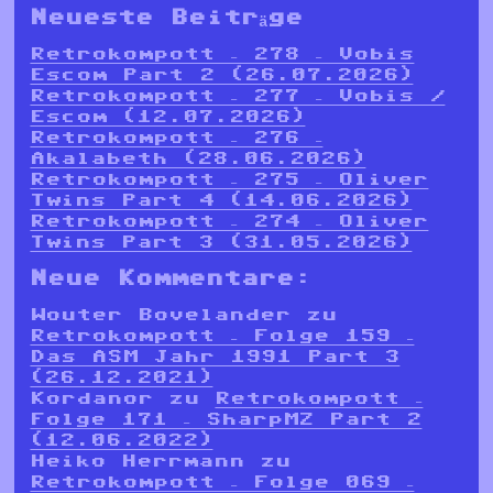
Neueste Beiträge
Retrokompott – 278 – Vobis
Escom Part 2 (26.07.2026)
Retrokompott – 277 – Vobis /
Escom (12.07.2026)
Retrokompott – 276 –
Akalabeth (28.06.2026)
Retrokompott – 275 – Oliver
Twins Part 4 (14.06.2026)
Retrokompott – 274 – Oliver
Twins Part 3 (31.05.2026)
Neue Kommentare:
Wouter Bovelander
zu
Retrokompott – Folge 159 –
Das ASM Jahr 1991 Part 3
(26.12.2021)
Kordanor
zu
Retrokompott –
Folge 171 – SharpMZ Part 2
(12.06.2022)
Heiko Herrmann
zu
Retrokompott – Folge 069 –