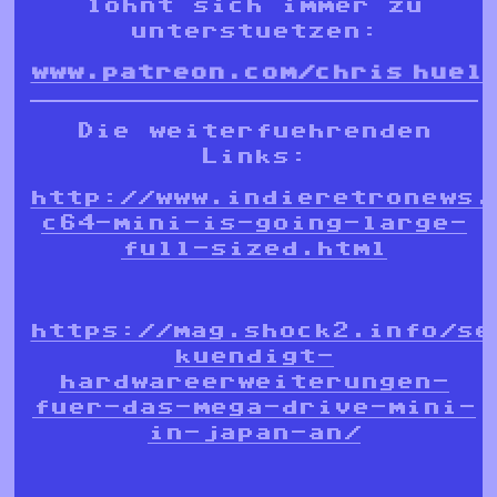
lohnt sich immer zu
unterstuetzen:
www.patreon.com/chris_huel
Die weiterfuehrenden
Links:
http://www.indieretronews.
c64-mini-is-going-large-
full-sized.html
https://mag.shock2.info/se
kuendigt-
hardwareerweiterungen-
fuer-das-mega-drive-mini-
in-japan-an/