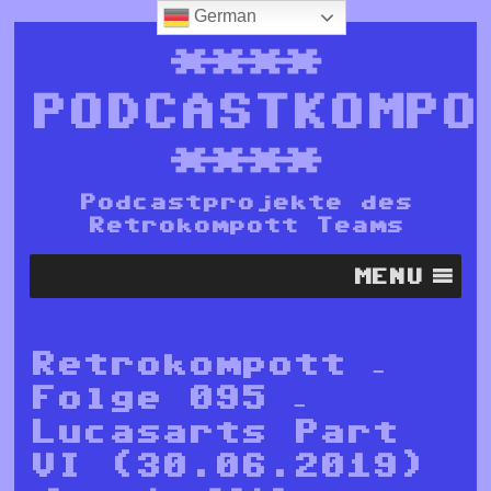
German
****
PODCASTKOMPO
****
Podcastprojekte des
Retrokompott Teams
MENU
Retrokompott –
Folge 095 –
Lucasarts Part
VI (30.06.2019)