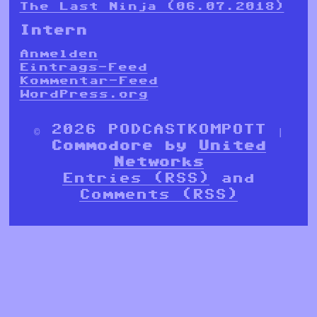
The Last Ninja (06.07.2018)
Intern
Anmelden
Eintrags-Feed
Kommentar-Feed
WordPress.org
© 2026 PODCASTKOMPOTT |
Commodore by
United
Networks
Entries (RSS)
and
Comments (RSS)