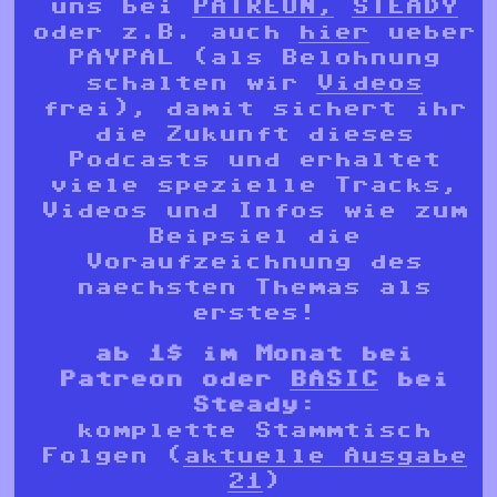
uns bei
PATREON,
STEADY
oder z.B. auch
hier
ueber
PAYPAL (als Belohnung
schalten wir
Videos
frei), damit sichert ihr
die Zukunft dieses
Podcasts und erhaltet
viele spezielle Tracks,
Videos und Infos wie zum
Beipsiel die
Voraufzeichnung des
naechsten Themas als
erstes!
ab 1$ im Monat bei
Patreon oder
BASIC
bei
Steady:
komplette Stammtisch
Folgen (
aktuelle Ausgabe
21
)