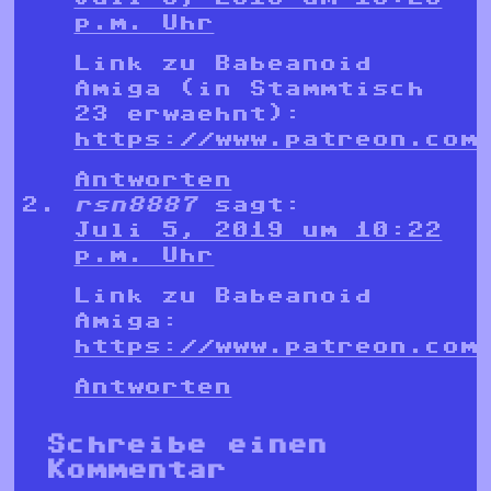
p.m. Uhr
Link zu Babeanoid
Amiga (in Stammtisch
23 erwaehnt):
https://www.patreon.com
Antworten
rsn8887
sagt:
Juli 5, 2019 um 10:22
p.m. Uhr
Link zu Babeanoid
Amiga:
https://www.patreon.com
Antworten
Schreibe einen
Kommentar