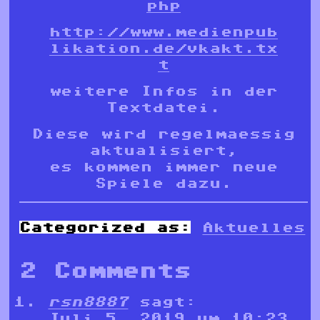
php
http://www.medienpub
likation.de/vkakt.tx
t
weitere Infos in der
Textdatei.
Diese wird regelmaessig
aktualisiert,
es kommen immer neue
Spiele dazu.
Categorized as:
Aktuelles
2 Comments
rsn8887
sagt:
Juli 5, 2019 um 10:23