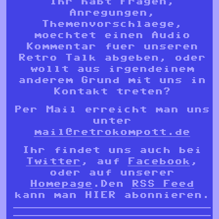
Ihr habt Fragen,
Anregungen,
Themenvorschlaege,
moechtet einen Audio
Kommentar fuer unseren
Retro Talk abgeben, oder
wollt aus irgendeinem
anderem Grund mit uns in
Kontakt treten?
Per Mail erreicht man uns
unter
mail@retrokompott.de
Ihr findet uns auch bei
Twitter
, auf
Facebook
,
oder auf unserer
Homepage
.Den
RSS Feed
kann man HIER abonnieren.