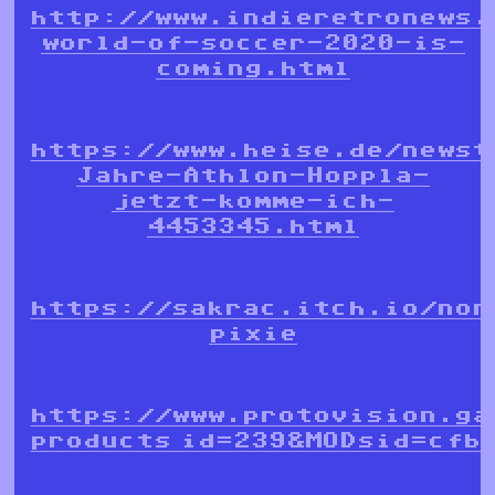
http://www.indieretronews.
world-of-soccer-2020-is-
coming.html
https://www.heise.de/newst
Jahre-Athlon-Hoppla-
jetzt-komme-ich-
4453345.html
https://sakrac.itch.io/non
pixie
https://www.protovision.ga
products_id=239&MODsid=cfb