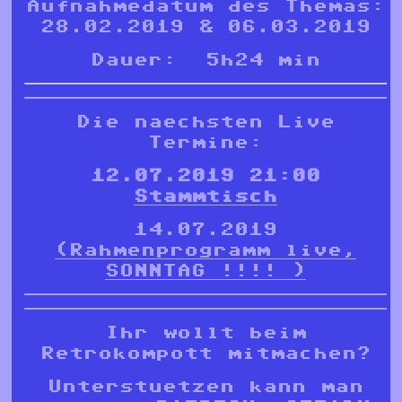
Aufnahmedatum des Themas:
28.02.2019 & 06.03.2019
Dauer: 5h24 min
Die naechsten Live
Termine:
12.07.2019 21:00
Stammtisch
14.07.2019
(Rahmenprogramm live,
SONNTAG !!!! )
Ihr wollt beim
Retrokompott mitmachen?
Unterstuetzen kann man