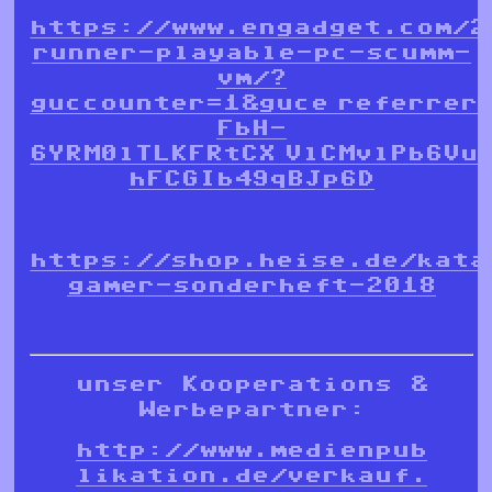
https://www.engadget.com/2
runner-playable-pc-scumm-
vm/?
guccounter=1&guce_referrer
FbH-
6YRM0lTLKFRtCX_VlCMvlPb6Vu
hFCGIb49qBJp6D
https://shop.heise.de/kata
gamer-sonderheft-2018
unser Kooperations &
Werbepartner:
http://www.medienpub
likation.de/verkauf.