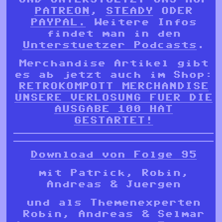
PATREON
,
STEADY
ODER
PAYPAL.
Weitere Infos
findet man in den
Unterstuetzer Podcasts
.
Merchandise Artikel gibt
es ab jetzt auch im Shop:
RETROKOMPOTT MERCHANDISE
UNSERE VERLOSUNG FUER DIE
AUSGABE 100 HAT
GESTARTET!
Download von Folge 95
mit Patrick, Robin,
Andreas & Juergen
und als Themenexperten
Robin, Andreas & Selmar