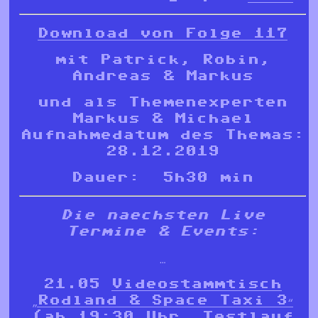
Download von Folge 117
mit Patrick, Robin,
Andreas & Markus
und als Themenexperten
Markus & Michael
Aufnahmedatum des Themas:
28.12.2019
Dauer: 5h30 min
Die naechsten Live
Termine & Events:
…
21.05
Videostammtisch
„Rodland & Space Taxi 3“
(ab 19:30 Uhr, Testlauf