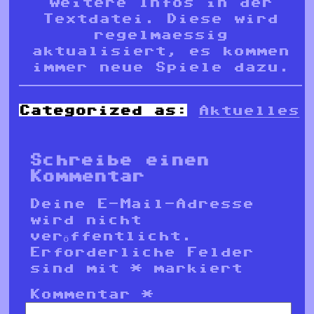
weitere Infos in der
Textdatei. Diese wird
regelmaessig
aktualisiert, es kommen
immer neue Spiele dazu.
Categorized as:
Aktuelles
Schreibe einen
Kommentar
Deine E-Mail-Adresse
wird nicht
veröffentlicht.
Erforderliche Felder
sind mit
*
markiert
Kommentar
*