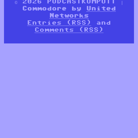
© 2026 PODCASTKOMPOTT |
Commodore by
United
Networks
Entries (RSS)
and
Comments (RSS)