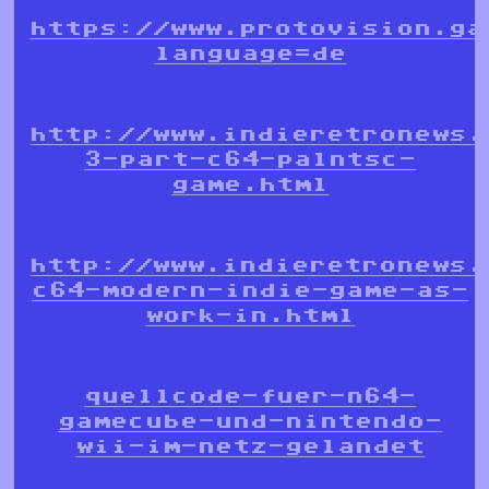
https://www.protovision.ga
language=de
http://www.indieretronews.
3-part-c64-palntsc-
game.html
http://www.indieretronews.
c64-modern-indie-game-as-
work-in.html
quellcode-fuer-n64-
gamecube-und-nintendo-
wii-im-netz-gelandet