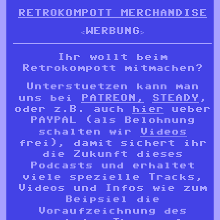
RETROKOMPOTT MERCHANDISE
<WERBUNG>
Ihr wollt beim
Retrokompott mitmachen?
Unterstuetzen kann man
uns bei
PATREON,
STEADY
,
oder z.B. auch
hier
ueber
PAYPAL (als Belohnung
schalten wir
Videos
frei), damit sichert ihr
die Zukunft dieses
Podcasts und erhaltet
viele spezielle Tracks,
Videos und Infos wie zum
Beipsiel die
Voraufzeichnung des