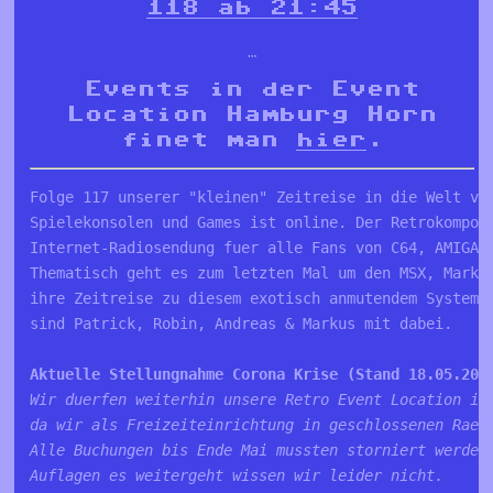
118 ab 21:45
…
Events in der Event
Location Hamburg Horn
finet man
hier
.
Folge 117 unserer "kleinen" Zeitreise in die Welt ve
Spielekonsolen und Games ist online. Der Retrokompot
Internet-Radiosendung fuer alle Fans von C64, AMIGA,
Thematisch geht es zum letzten Mal um den MSX, Marku
ihre Zeitreise zu diesem exotisch anmutendem System 
sind Patrick, Robin, Andreas & Markus mit dabei.
Aktuelle Stellungnahme Corona Krise (Stand 18.05.20)
Wir duerfen weiterhin unsere Retro Event Location in
da wir als Freizeiteinrichtung in geschlossenen Raeu
Alle Buchungen bis Ende Mai mussten storniert werden
Auflagen es weitergeht wissen wir leider nicht.