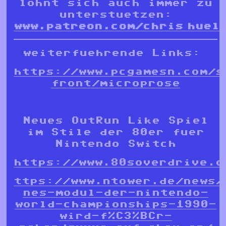
lohnt sich auch immer zu
unterstuetzen:
www.patreon.com/chris_huel
weiterfuehrende Links:
https://www.pcgamesn.com/s
front/microprose
Neues OutRun Like Spiel
im Stile der 80er fuer
Nintendo Switch
https://www.80soverdrive.c
ttps://www.ntower.de/news/
nes-modul-der-nintendo-
world-championships-1990-
wird-f%C3%BCr-