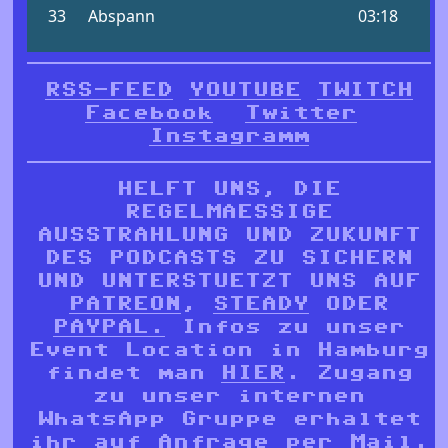
RSS-FEED
YOUTUBE
TWITCH
Facebook
Twitter
Instagramm
HELFT UNS, DIE
REGELMAESSIGE
AUSSTRAHLUNG UND ZUKUNFT
DES PODCASTS ZU SICHERN
UND UNTERSTUETZT UNS AUF
PATREON
,
STEADY
ODER
PAYPAL.
Infos zu unser
Event Location in Hamburg
findet man
HIER
. Zugang
zu unser internen
WhatsApp Gruppe erhaltet
ihr auf Anfrage per
Mail
.