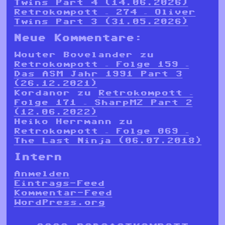
Twins Part 4 (14.06.2026)
Retrokompott – 274 – Oliver
Twins Part 3 (31.05.2026)
Neue Kommentare:
Wouter Bovelander
zu
Retrokompott – Folge 159 –
Das ASM Jahr 1991 Part 3
(26.12.2021)
Kordanor
zu
Retrokompott –
Folge 171 – SharpMZ Part 2
(12.06.2022)
Heiko Herrmann
zu
Retrokompott – Folge 069 –
The Last Ninja (06.07.2018)
Intern
Anmelden
Eintrags-Feed
Kommentar-Feed
WordPress.org