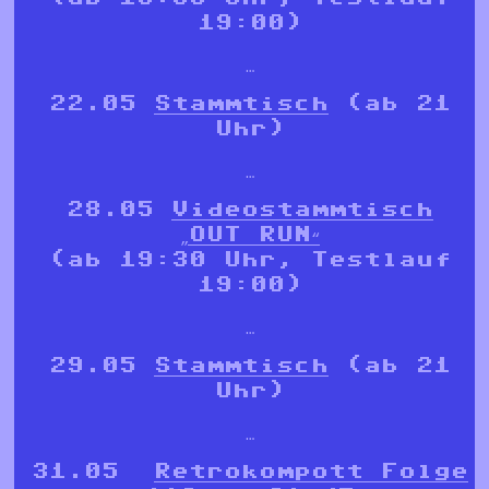
19:00)
…
22.05
Stammtisch
(ab 21
Uhr)
…
28.05
Videostammtisch
„OUT RUN“
(ab 19:30 Uhr, Testlauf
19:00)
…
29.05
Stammtisch
(ab 21
Uhr)
…
31.05
Retrokompott Folge