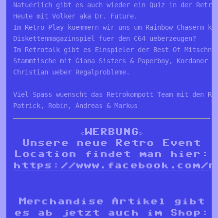
Natuerlich gibt es auch wieder ein Quiz in der Retro
Heute mit Volker aka Dr. Future.
Im Retro Play kuemmern wir uns um Rainbow Chaserm ka
Diskettenmagazinspiel fuer den C64 ueberzeugen?
Im Retrotalk gibt es Einspieler der Best Of Mitschni
Stammtische mit Giana Sisters & Paperboy, Kordanor s
Christian ueber Regalprobleme. 
Viel Spass wuenscht das Retrokompott Team mit den Re
Patrick, Robin, Andreas & Markus
<WERBUNG>
Unsere neue Retro Event
Location findet man hier:
https://www.facebook.com/r
Merchandise Artikel gibt
es ab jetzt auch im Shop: