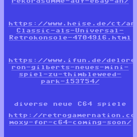
rekordsumme-auf-ebay-an/
https://www.heise.de/ct/ar
Classic-als-Universal-
Retrokonsole-4704916.html
https://www.ifun.de/delore
ron-gilberts-neues-mini-
spiel-zu-thimbleweed-
park-153754/
diverse neue C64 spiele
http://retrogamernation.co
moxy-for-c64-coming-soon/