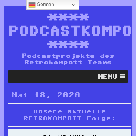
German
****
PODCASTKOMPO
****
Podcastprojekte des
Retrokompott Teams
MENU
Mai 18, 2020
unsere aktuelle
RETROKOMPOTT Folge: