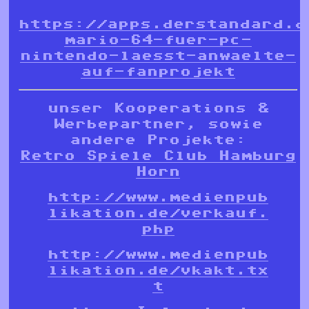
https://apps.derstandard.d
mario-64-fuer-pc-
nintendo-laesst-anwaelte-
auf-fanprojekt
unser Kooperations &
Werbepartner, sowie
andere Projekte:
Retro Spiele Club Hamburg
Horn
http://www.medienpub
likation.de/verkauf.
php
http://www.medienpub
likation.de/vkakt.tx
t