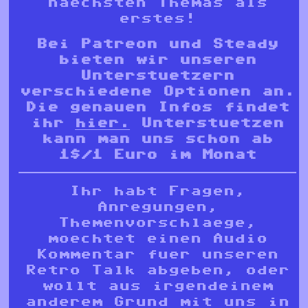
naechsten Themas als
erstes!
Bei Patreon und Steady
bieten wir unseren
Unterstuetzern
verschiedene Optionen an.
Die genauen Infos findet
ihr
hier.
Unterstuetzen
kann man uns schon ab
1$/1 Euro im Monat
Ihr habt Fragen,
Anregungen,
Themenvorschlaege,
moechtet einen Audio
Kommentar fuer unseren
Retro Talk abgeben, oder
wollt aus irgendeinem
anderem Grund mit uns in