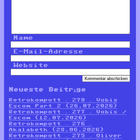
Name
E-Mail-Adresse
Website
Neueste Beiträge
Retrokompott – 278 – Vobis
Escom Part 2 (26.07.2026)
Retrokompott – 277 – Vobis /
Escom (12.07.2026)
Retrokompott – 276 –
Akalabeth (28.06.2026)
Retrokompott – 275 – Oliver