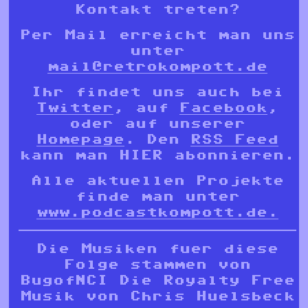
Kontakt treten?
Per Mail erreicht man uns
unter
mail@retrokompott.de
Ihr findet uns auch bei
Twitter
, auf
Facebook
,
oder auf unserer
Homepage
. Den
RSS Feed
kann man HIER abonnieren.
Alle aktuellen Projekte
finde man unter
www.podcastkompott.de.
Die Musiken fuer diese
Folge stammen von
BugofNCI Die Royalty Free
Musik von Chris Huelsbeck