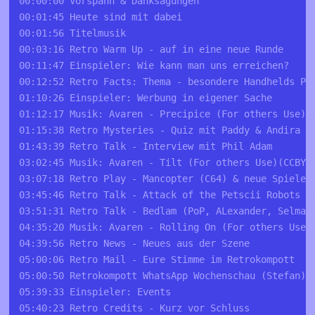
00:00:00 Vorspann & Danksagungen
00:01:45 Heute sind mit dabei
00:01:56 Titelmusik
00:03:16 Retro Warm Up - auf in eine neue Runde
00:11:47 Einspieler: Wie kann man uns erreichen?
00:12:52 Retro Facts: Thema - besondere Handhelds Pa
01:10:26 Einspieler: Werbung in eigener Sache
01:12:17 Musik: Avaren - Precipice (For others Use)(
01:15:38 Retro Mysteries - Quiz mit Paddy & Andira
01:43:39 Retro Talk - Interview mit Phil Adam
03:02:45 Musik: Avaren - Tilt (For others Use)(CCBY4
03:07:18 Retro Play - Mancopter (C64) & neue Spiele
03:45:46 Retro Talk - Attack of the Petscii Robots (
03:51:31 Retro Talk - Bedlam (PoP, ALexander, Selmar
04:35:20 Musik: Avaren - Rolling On (For others Use)
04:39:56 Retro News - Neues aus der Szene
05:00:06 Retro Mail - Eure Stimme im Retrokompott
05:00:50 Retrokompott WhatsApp Wochenschau (Stefan)
05:39:33 Einspieler: Events
05:40:23 Retro Credits - Kurz vor Schluss