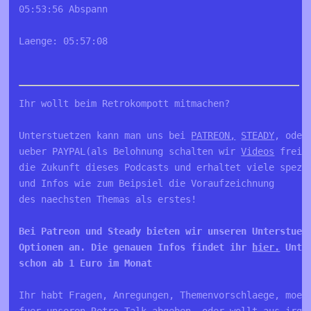
05:53:56 Abspann
Laenge: 05:57:08
Ihr wollt beim Retrokompott mitmachen?

Unterstuetzen kann man uns bei 
PATREON,
STEADY
, oder
ueber PAYPAL(als Belohnung schalten wir 
Videos
 frei)
die Zukunft dieses Podcasts und erhaltet viele spezie
und Infos wie zum Beipsiel die Voraufzeichnung 

Bei Patreon und Steady bieten wir unseren Unterstuetz
Optionen an. Die genauen Infos findet ihr 
hier.
 Unte
schon ab 1 Euro im Monat 
Ihr habt Fragen, Anregungen, Themenvorschlaege, moech
fuer unseren Retro Talk abgeben, oder wollt aus irgen