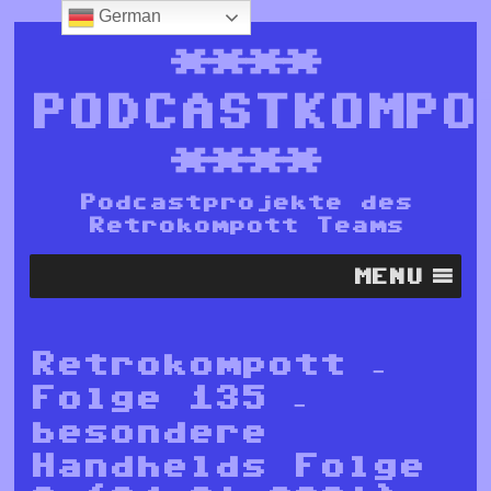
German
****
PODCASTKOMPO
****
Podcastprojekte des
Retrokompott Teams
MENU
Retrokompott –
Folge 135 –
besondere
Handhelds Folge