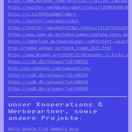
https://www.morphos-team.net
https://twitter.com/bbcm
https://twitter.com/bbcmicrobot/status/1350926906762
https://t.co/YQSXgaGWKG?amp=1
https://twitter.com/AppleIIBot
https://twitter.com/AppleIIBot/status/13132735412073
https://www.come-on.de/leben/games/indiana-jones-bet
https://igmonline.de/news/disney-reaktiviert-lucasfi
http://tnd64.unikat.sk/Seuck_Compo_2021.html
https://www.msxdev.org/2020/12/30/msxdev-21-kicks-of
https://csdb.dk/release/?id=198552
http://microheaven.com/ozmooonline/
https://csdb.dk/release/?id=198299
https://csdb.dk/release/?id=198970
https://csdb.dk/release/?id=198593
unser Kooperations &
Werbepartner, sowie
andere Projekte:
Retro Spiele Club Hamburg Horn