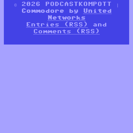
© 2026 PODCASTKOMPOTT |
Commodore by
United
Networks
Entries (RSS)
and
Comments (RSS)