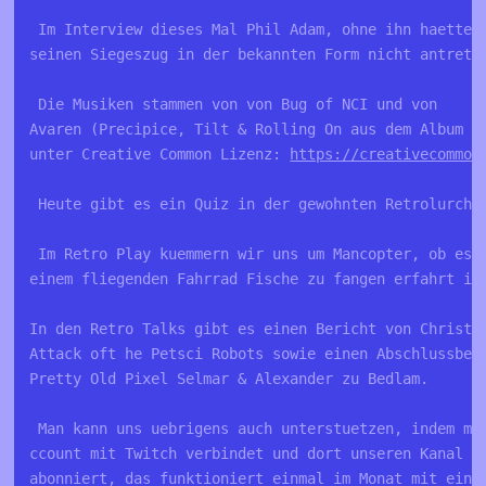
 Im Interview dieses Mal Phil Adam, ohne ihn haette 
seinen Siegeszug in der bekannten Form nicht antrete
 Die Musiken stammen von von Bug of NCI und von 
Avaren (Precipice, Tilt & Rolling On aus dem Album „
unter Creative Common Lizenz: 
https://creativecommon
 Heute gibt es ein Quiz in der gewohnten Retrolurch 
 Im Retro Play kuemmern wir uns um Mancopter, ob es 
einem fliegenden Fahrrad Fische zu fangen erfahrt ih
In den Retro Talks gibt es einen Bericht von Christi
Attack oft he Petsci Robots sowie einen Abschlussber
Pretty Old Pixel Selmar & Alexander zu Bedlam.
 Man kann uns uebrigens auch unterstuetzen, indem ma
ccount mit Twitch verbindet und dort unseren Kanal (
abonniert, das funktioniert einmal im Monat mit eine