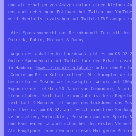
und wir erhalten von Amazon dafuer einen kleinen Ant
uns auch ueber neue Follower bei Twitch und YouTube.
wird ebenfalls inzwischen auf Twitch LIVE ausgestrah
 Viel Spass wuenscht das Retrokompott Team mit den R
Patrick, Robin, Michael & Danny
 Wegen des anhaltenden Lockdowns gibt es am 06.02.20
Online Spendengala bei Twitch fuer den Erhalt unsere
in Hamburg (
www.retrospieleclub.de
) unter dem Motto 
„Gemeinsam Retro-Kultur retten“. Wir kaempfen weiter
bespielbares Museum weiterkaempfen, wo wir auf 160qm
Exponate der letzten 50 Jahre von Commodore, Atari b
stehen haben. Seit fast einem Jahr ist kein Regelbet
seit fast 4 Monaten ist wegen des Lockdowns das Muse
Die Idee ist am 06.02. auf Twitch eine Live-Sendung 
veranstalten, Entwickler, Personen aus der Spiele & 
und Fans waren ja auch schon bei den ersten Veransta
Als Hauptpanel moechten wir dieses Mal gerne Promine