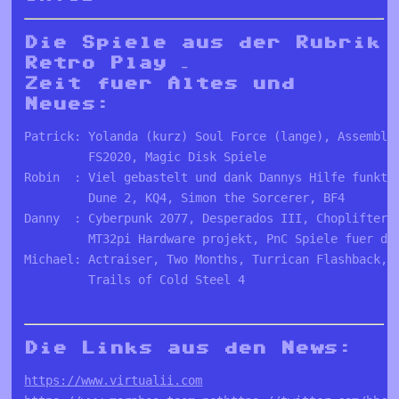
Die Spiele aus der Rubrik
Retro Play –
Zeit fuer Altes und
Neues:
Patrick: Yolanda (kurz) Soul Force (lange), Assembly
         FS2020, Magic Disk Spiele
Robin  : Viel gebastelt und dank Dannys Hilfe funkti
         Dune 2, KQ4, Simon the Sorcerer, BF4 
Danny  : Cyberpunk 2077, Desperados III, Choplifter,
         MT32pi Hardware projekt, PnC Spiele fuer de
Michael: Actraiser, Two Months, Turrican Flashback, 
         Trails of Cold Steel 4
Die Links aus den News:
https://www.virtualii.com