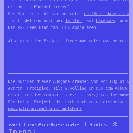
mit uns in Kontakt treten?

Per Mail erreicht man uns unter 
mail@retrokompott.de
Ihr findet uns auch bei 
Twitter
, auf 
Facebook
, oder 
Den 
RSS Feed
 kann man HIER abonnieren.

Alle aktuellen Projekte finde man unter 
www.podcastk
Die Musiken dieser Ausgabe stammen von von Bug of NC
Avaren (Precipice, Tilt & Rolling On aus dem Album „
unter Creative Common Lizenz: 
https://creativecommon
Ein tolles Projekt, das sich auch zu unterstuetzen l
www.patreon.com/chris_huelsbeck
weiterfuehrende Links &
Infos: