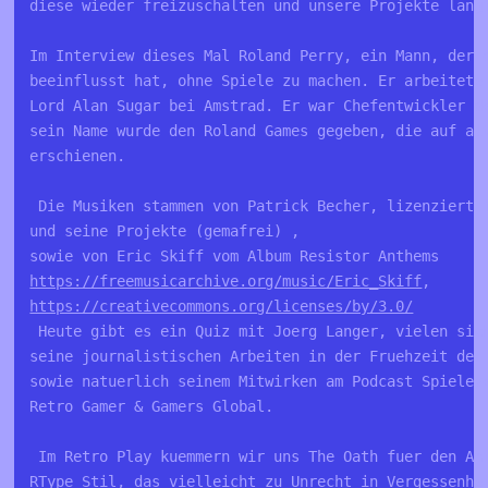
diese wieder freizuschalten und unsere Projekte langf
Im Interview dieses Mal Roland Perry, ein Mann, der d
beeinflusst hat, ohne Spiele zu machen. Er arbeitete 
Lord Alan Sugar bei Amstrad. Er war Chefentwickler de
sein Name wurde den Roland Games gegeben, die auf alt
erschienen. 

 Die Musiken stammen von Patrick Becher, lizenziert f
und seine Projekte (gemafrei) , 

https://freemusicarchive.org/music/Eric_Skiff
https://creativecommons.org/licenses/by/3.0/
 Heute gibt es ein Quiz mit Joerg Langer, vielen sich
seine journalistischen Arbeiten in der Fruehzeit der 
sowie natuerlich seinem Mitwirken am Podcast Spieleve
Retro Gamer & Gamers Global.

 Im Retro Play kuemmern wir uns The Oath fuer den Ami
RType Stil, das vielleicht zu Unrecht in Vergessenhei