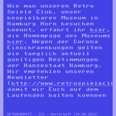
Wie man unseren Retro
Spiele Club, unser
bespielbares Museum in
Hamburg Horn besuchen
koennt, erfahrt ihr
hier
,
die Homempage des Museums
hier
. Wegen der Corona
Einschraenkungen gelten
die taeglich aktuell
gueltigen Bestimmungen
der Hansestadt Hamburg.
Wir empfehlen unseren
Newsletter
(
http://www.retrospieleclu
damit wir Euch auf dem
Laufenden halten koennen
RETROKOMPOTT - 153 – Horrorsoft (19.09.2021)
