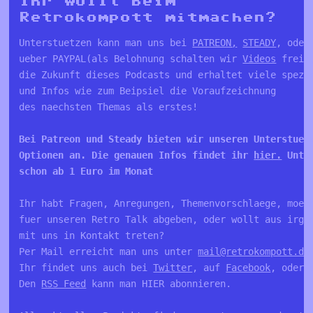
Ihr wollt beim
Retrokompott mitmachen?
Unterstuetzen kann man uns bei 
PATREON,
STEADY
, oder
ueber PAYPAL(als Belohnung schalten wir 
Videos
 frei)
die Zukunft dieses Podcasts und erhaltet viele spezie
und Infos wie zum Beipsiel die Voraufzeichnung 

Bei Patreon und Steady bieten wir unseren Unterstuetz
Optionen an. Die genauen Infos findet ihr 
hier.
 Unte
schon ab 1 Euro im Monat 
Ihr habt Fragen, Anregungen, Themenvorschlaege, moech
fuer unseren Retro Talk abgeben, oder wollt aus irgen
mit uns in Kontakt treten?

Per Mail erreicht man uns unter 
mail@retrokompott.de
Ihr findet uns auch bei 
Twitter
, auf 
Facebook
, oder 
Den 
RSS Feed
 kann man HIER abonnieren.
