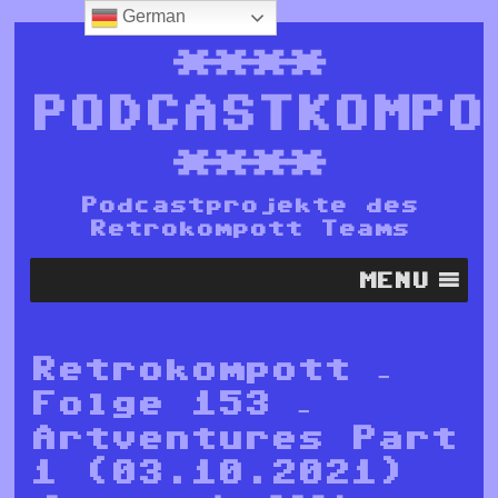
German
****
PODCASTKOMPO
****
Podcastprojekte des
Retrokompott Teams
MENU
Retrokompott –
Folge 153 –
Artventures Part
1 (03.10.2021)