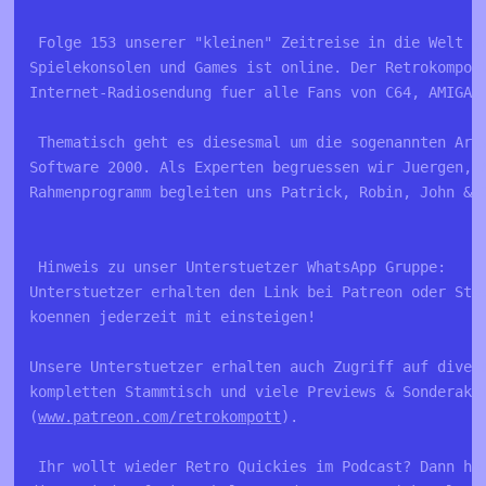
 Folge 153 unserer "kleinen" Zeitreise in die Welt ve
Spielekonsolen und Games ist online. Der Retrokompott
Internet-Radiosendung fuer alle Fans von C64, AMIGA, 
 Thematisch geht es diesesmal um die sogenannten Artv
Software 2000. Als Experten begruessen wir Juergen, A
Rahmenprogramm begleiten uns Patrick, Robin, John & O
 Hinweis zu unser Unterstuetzer WhatsApp Gruppe:

Unterstuetzer erhalten den Link bei Patreon oder Stea
koennen jederzeit mit einsteigen!

Unsere Unterstuetzer erhalten auch Zugriff auf divers
kompletten Stammtisch und viele Previews & Sonderakti
(
www.patreon.com/retrokompott
).

 Ihr wollt wieder Retro Quickies im Podcast? Dann hel