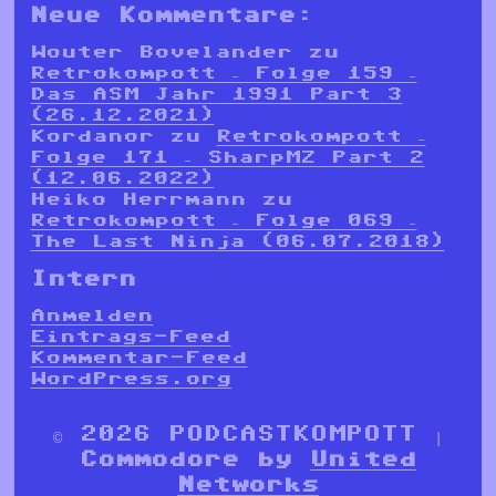
Neue Kommentare:
Wouter Bovelander
zu
Retrokompott – Folge 159 –
Das ASM Jahr 1991 Part 3
(26.12.2021)
Kordanor
zu
Retrokompott –
Folge 171 – SharpMZ Part 2
(12.06.2022)
Heiko Herrmann
zu
Retrokompott – Folge 069 –
The Last Ninja (06.07.2018)
Intern
Anmelden
Eintrags-Feed
Kommentar-Feed
WordPress.org
© 2026 PODCASTKOMPOTT |
Commodore by
United
Networks