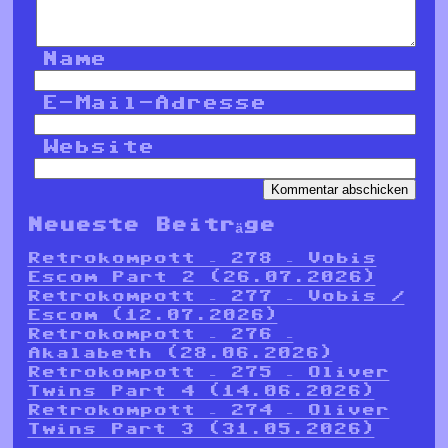
Name
E-Mail-Adresse
Website
Neueste Beiträge
Retrokompott – 278 – Vobis
Escom Part 2 (26.07.2026)
Retrokompott – 277 – Vobis /
Escom (12.07.2026)
Retrokompott – 276 –
Akalabeth (28.06.2026)
Retrokompott – 275 – Oliver
Twins Part 4 (14.06.2026)
Retrokompott – 274 – Oliver
Twins Part 3 (31.05.2026)