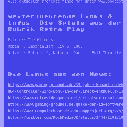
Alle aktuellen Projekte finde man unter 
www.podcastk
weiterfuehrende Links &
Infos:
Die Spiele aus der
Rubrik Retro Play
Patrick: The Witness

Robin  : Imperialism, Civ 6, 1869

Oliver : Fallout 4, Katamari Damaci, Full Throttle (,
Die Links aus den News:
https://www.gaming-grounds.de/35-jahre-konami-code
ht
N64-Controller-wird-wohl-in-der-Direct-enthuellt-138
https://www.retrovideogames.net/actraiser-renaissanc
https://www.gaming-grounds.de/quake-der-id-software-
https://www-computerbase-de.cdn.ampproject.org/v/s/w
https://twitter.com/KochMediaUK/status/1444711917193