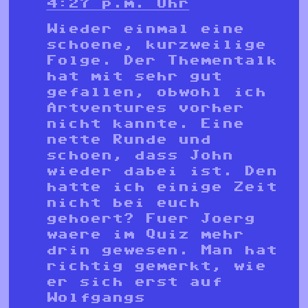
4:27 p.m. Uhr
Wieder einmal eine
schoene, kurzweilige
Folge. Der Thementalk
hat mit sehr gut
gefallen, obwohl ich
Artventures vorher
nicht kannte. Eine
nette Runde und
schoen, dass John
wieder dabei ist. Den
hatte ich einige Zeit
nicht bei euch
gehoert? Fuer Joerg
waere im Quiz mehr
drin gewesen. Man hat
richtig gemerkt, wie
er sich erst auf
Wolfgangs