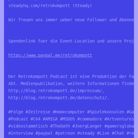
steadyhq.com/retrokompott (Steady)

Wir freuen uns immer ueber neue Follower und Abonnent
Spendenlink fuer die Event-Location und unsere Projek
https://www.paypal.me/retrokompott
Der Retrokompott Podcast ist eine Produktion der Fa. 
Abt. Medienpublikation, weitere Informationen findet 
http://blog.retrokompott.de/impressum/, 

http://blog.retrokompott.de/datenschutz/.

#Folge #Zeitreise #Homecomputer #Spielekonsolen #Game
#Podcast #C64 #AMIGA #MSDOS #commodore #Artventures #
#videostammtisch #TheOath #JoergLanger #gamersglobal 
#interview #paypal #patreon #steady #Live #Chat #retr