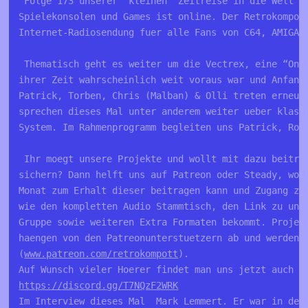
 Folge 173 unserer "kleinen" Zeitreise in die Welt v
Spielekonsolen und Games ist online. Der Retrokompot
Internet-Radiosendung fuer alle Fans von C64, AMIGA,
 Thematisch geht es weiter um die Vectrex, eine “One
ihrer Zeit wahrscheinlich weit voraus war und Anfang
Patrick, Torben, Chris (Malban) & Olli treten erneut
sprechen dieses Mal unter anderem weiter ueber klass
System. Im Rahmenprogramm begleiten uns Patrick, Rob
 Ihr moegt unsere Projekte und wollt mit dazu beitra
sichern? Dann helft uns auf Patreon oder Steady, wo 
Monat zum Erhalt dieser beitragen kann und Zugang zu
wie den kompletten Audio Stammtisch, den Link zu uns
Gruppe sowie weiteren Extra Formaten bekommt. Projek
haengen von den Patreonunterstuetzern ab und werden 
(
www.patreon.com/retrokompott
).
Auf Wunsch vieler Hoerer findet man uns jetzt auch a
https://discord.gg/T7NQzF2WRK
Im Interview dieses Mal  Mark Lemmert. Er war in den