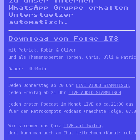
zu unser internen
WhatsApp Gruppe erhalten
Unterstuetzer
automatisch.
Download von Folge 173
mit Patrick, Robin & Oliver

und als Themenexperten Torben, Chris, Olli & Patrick
Dauer:  4h44min
Jeden Donnerstag ab 20 Uhr 
LIVE VIDEO STAMMTISCH
, 

jeden Freitag ab 21 Uhr 
LIVE AUDIO STAMMTISCH
jeden ersten Podcast im Monat LIVE ab ca.21:30 das LI
fuer den Retrokompott Podcast (naechste Folge: 07.08.
Wir streamen das Quiz 
LIVE auf Twitch
, 

dort kann man auch am Chat teilnehmen (Kanal: retro_