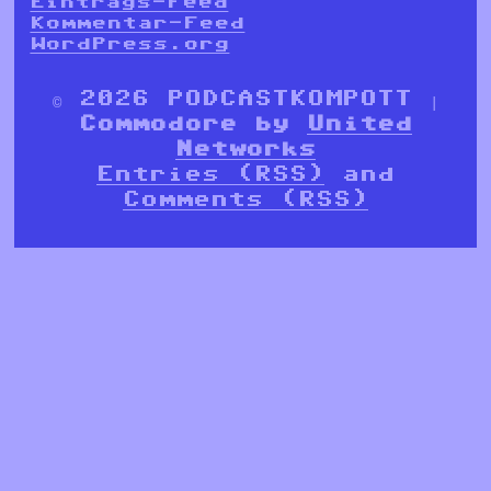
Eintrags-Feed
Kommentar-Feed
WordPress.org
© 2026 PODCASTKOMPOTT |
Commodore by
United
Networks
Entries (RSS)
and
Comments (RSS)