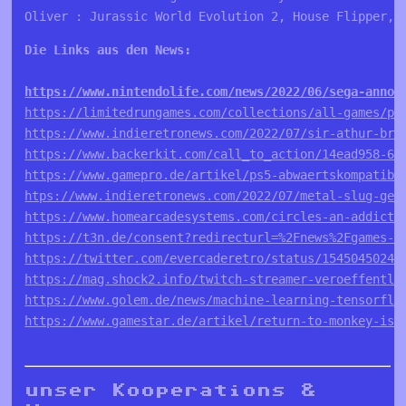
Oliver : Jurassic World Evolution 2, House Flipper, 
Die Links aus den News:
https://www.nintendolife.com/news/2022/06/sega-annou
https://limitedrungames.com/collections/all-games/pr
https://www.indieretronews.com/2022/07/sir-athur-bri
https://www.backerkit.com/call_to_action/14ead958-60
https://www.gamepro.de/artikel/ps5-abwaertskompatibi
htps://www.indieretronews.com/2022/07/metal-slug-get
https://www.homearcadesystems.com/circles-an-addicti
https://t3n.de/consent?redirecturl=%2Fnews%2Fgames-u
https://twitter.com/evercaderetro/status/15450450248
https://mag.shock2.info/twitch-streamer-veroeffentli
https://www.golem.de/news/machine-learning-tensorflo
https://www.gamestar.de/artikel/return-to-monkey-isl
unser Kooperations &