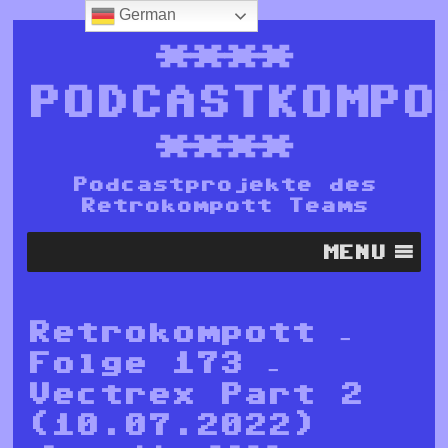
German
****
PODCASTKOMPO
****
Podcastprojekte des
Retrokompott Teams
MENU
Retrokompott –
Folge 173 –
Vectrex Part 2
(10.07.2022)