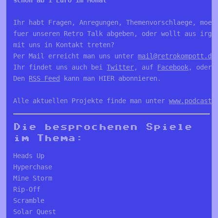
Ihr habt Fragen, Anregungen, Themenvorschlaege, moech
fuer unseren Retro Talk abgeben, oder wollt aus irgen
mit uns in Kontakt treten?

Per Mail erreicht man uns unter 
mail@retrokompott.de
Ihr findet uns auch bei 
Twitter
, auf 
Facebook
, oder 
Den 
RSS Feed
 kann man HIER abonnieren.

Alle aktuellen Projekte finde man unter 
www.podcastk
Die besprochenen Spiele
im Thema:
Heads Up 
Hyperchase 
Mine Storm
Rip-Off 
Scramble 
Solar Quest 