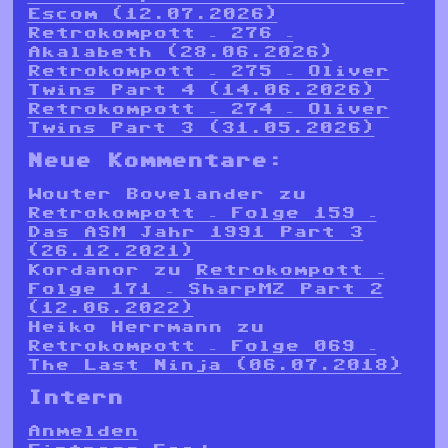
Escom (12.07.2026)
Retrokompott – 276 –
Akalabeth (28.06.2026)
Retrokompott – 275 – Oliver
Twins Part 4 (14.06.2026)
Retrokompott – 274 – Oliver
Twins Part 3 (31.05.2026)
Neue Kommentare:
Wouter Bovelander
zu
Retrokompott – Folge 159 –
Das ASM Jahr 1991 Part 3
(26.12.2021)
Kordanor
zu
Retrokompott –
Folge 171 – SharpMZ Part 2
(12.06.2022)
Heiko Herrmann
zu
Retrokompott – Folge 069 –
The Last Ninja (06.07.2018)
Intern
Anmelden