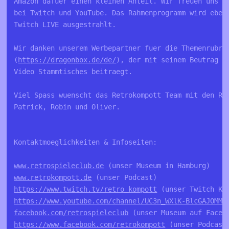
Amazon dafuer einen kleinen Anteil. Wir freuen uns a
bei Twitch und YouTube. Das Rahmenprogramm wird eben
Twitch LIVE ausgestrahlt.
Wir danken unserem Werbepartner fuer die Themenrubri
(
https://dragonbox.de/de/
), der mit seinem Beutrag z
Video Stammtisches beitraegt.
Viel Spass wuenscht das Retrokompott Team mit den Re
Patrick, Robin und Oliver.
Kontaktmoeglichkeiten & Infoseiten:
www.retrospieleclub.de
 (unser Museum in Hamburg)
www.retrokompott.de
 (unser Podcast)
https://www.twitch.tv/retro_kompott
 (unser Twitch Ka
https://www.youtube.com/channel/UC3n_WXlK-BlcGAJOMMV
facebook.com/retrospieleclub
 (unser Museum auf Faceb
https://www.facebook.com/retrokompott
 (unser Podcast