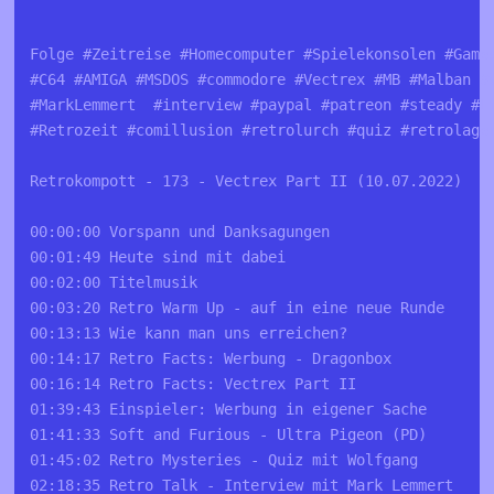
Folge #Zeitreise #Homecomputer #Spielekonsolen #Game
#C64 #AMIGA #MSDOS #commodore #Vectrex #MB #Malban #
#MarkLemmert  #interview #paypal #patreon #steady #L
#Retrozeit #comillusion #retrolurch #quiz #retrolage
Retrokompott - 173 - Vectrex Part II (10.07.2022)
00:00:00 Vorspann und Danksagungen
00:01:49 Heute sind mit dabei
00:02:00 Titelmusik
00:03:20 Retro Warm Up - auf in eine neue Runde
00:13:13 Wie kann man uns erreichen?
00:14:17 Retro Facts: Werbung - Dragonbox
00:16:14 Retro Facts: Vectrex Part II
01:39:43 Einspieler: Werbung in eigener Sache
01:41:33 Soft and Furious - Ultra Pigeon (PD)
01:45:02 Retro Mysteries - Quiz mit Wolfgang
02:18:35 Retro Talk - Interview mit Mark Lemmert