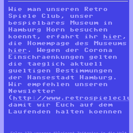
Wie man unseren Retro
Spiele Club, unser
bespielbares Museum in
Hamburg Horn besuchen
koennt, erfahrt ihr
hier
,
die Homempage des Museums
hier
. Wegen der Corona
Einschraenkungen gelten
die taeglich aktuell
gueltigen Bestimmungen
der Hansestadt Hamburg.
Wir empfehlen unseren
Newsletter
(
http://www.retrospieleclu
damit wir Euch auf dem
Laufenden halten koennen