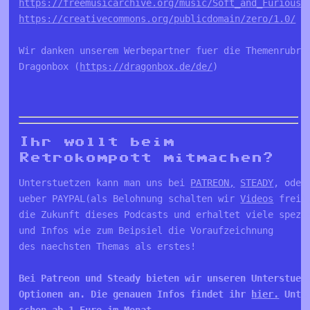
https://freemusicarchive.org/music/Soft_and_Furious
https://creativecommons.org/publicdomain/zero/1.0/
Wir danken unserem Werbepartner fuer die Themenrubri
Dragonbox (
https://dragonbox.de/de/
)
Ihr wollt beim
Retrokompott mitmachen?
Unterstuetzen kann man uns bei 
PATREON,
STEADY
, oder
ueber PAYPAL(als Belohnung schalten wir 
Videos
 frei)
die Zukunft dieses Podcasts und erhaltet viele spezie
und Infos wie zum Beipsiel die Voraufzeichnung 

Bei Patreon und Steady bieten wir unseren Unterstuetz
Optionen an. Die genauen Infos findet ihr 
hier.
 Unte
schon ab 1 Euro im Monat 