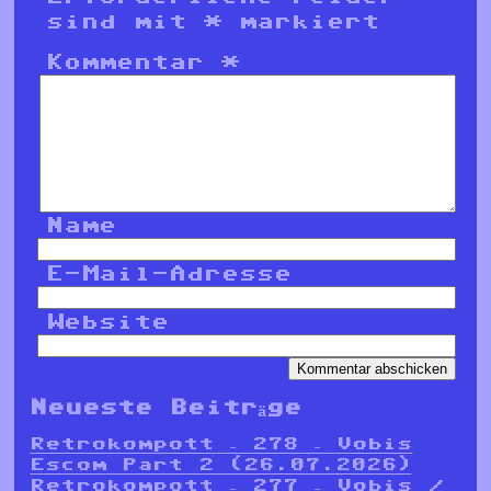
sind mit
*
markiert
Kommentar
*
Name
E-Mail-Adresse
Website
Neueste Beiträge
Retrokompott – 278 – Vobis
Escom Part 2 (26.07.2026)
Retrokompott – 277 – Vobis /