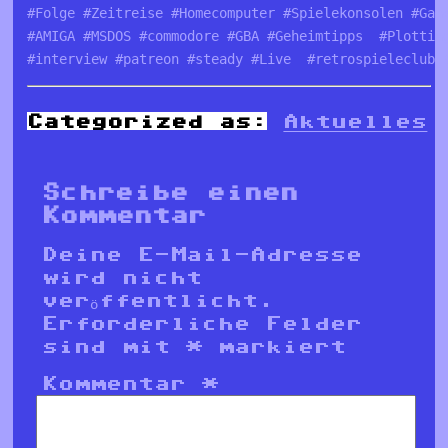
#Folge #Zeitreise #Homecomputer #Spielekonsolen #Gam
#AMIGA #MSDOS #commodore #GBA #Geheimtipps  #Plottin
#interview #patreon #steady #Live  #retrospieleclub 
Categorized as:
Aktuelles
Schreibe einen
Kommentar
Deine E-Mail-Adresse
wird nicht
veröffentlicht.
Erforderliche Felder
sind mit
*
markiert
Kommentar
*