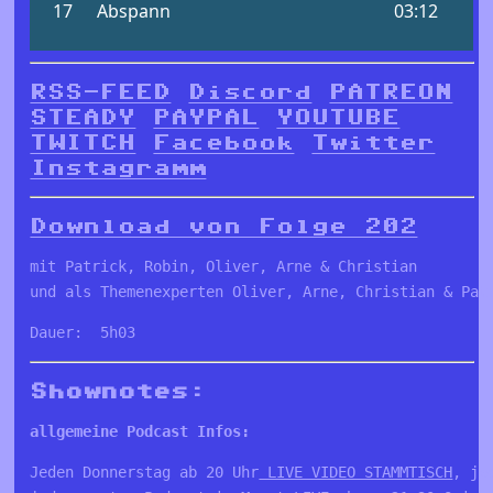
RSS-FEED
Discord
PATREON
STEADY
PAYPAL
YOUTUBE
TWITCH
Facebook
Twitter
Instagramm
Download von Folge 202
mit Patrick, Robin, Oliver, Arne & Christian

und als Themenexperten Oliver, Arne, Christian & Pat
Dauer:  5h03
Shownotes:
allgemeine Podcast Infos:
Jeden Donnerstag ab 20 Uhr
 LIVE VIDEO STAMMTISCH
, je