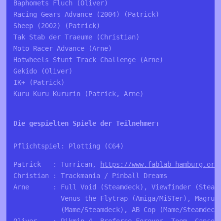
Baphomets Fluch (Oliver)
Racing Gears Advance (2004) (Patrick)
Sheep (2002) (Patrick)
Tak Stab der Traeume (Christian)
Moto Racer Advance (Arne)
Hotwheels Stunt Track Challenge (Arne)
Gekido (Oliver) 
IK+ (Patrick) 
Kuru Kuru Kururin (Patrick, Arne) 
Die gespielten Spiele der Teilnehmer:
Pflichtspiel: Plotting (C64)
Patrick   : Turrican, 
https://www.fablab-hamburg.org
Christian : Trackmania / Pinball Dreams
Arne      : Full Void (Steamdeck), Viewfinder (Steam
            Venus the Flytrap (Amiga/MiSTer), Magrun
            (Mame/Steamdeck), AB Cop (Mame/Steamdeck
Oliver    : Pikmin 4, Broforce Forever, Toem, Capcom