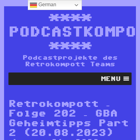
German
****
PODCASTKOMPO
****
Podcastprojekte des
Retrokompott Teams
MENU
Retrokompott –
Folge 202 – GBA
Geheimtipps Part
2 (20.08.2023)