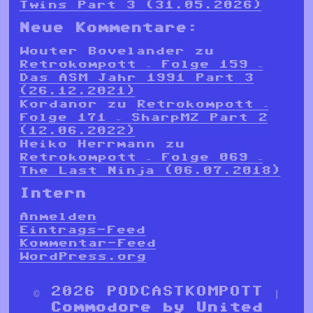
Twins Part 3 (31.05.2026)
Neue Kommentare:
Wouter Bovelander
zu
Retrokompott – Folge 159 –
Das ASM Jahr 1991 Part 3
(26.12.2021)
Kordanor
zu
Retrokompott –
Folge 171 – SharpMZ Part 2
(12.06.2022)
Heiko Herrmann
zu
Retrokompott – Folge 069 –
The Last Ninja (06.07.2018)
Intern
Anmelden
Eintrags-Feed
Kommentar-Feed
WordPress.org
© 2026 PODCASTKOMPOTT |
Commodore by
United