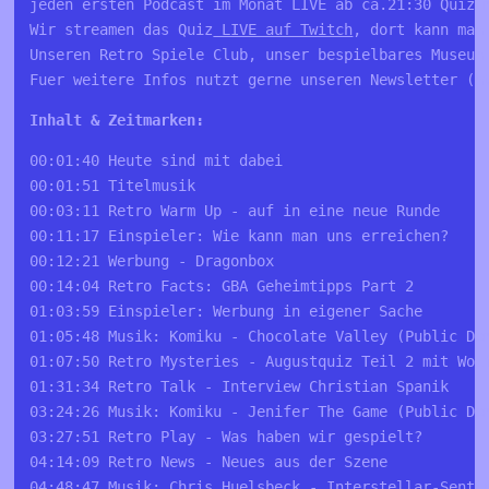
jeden ersten Podcast im Monat LIVE ab ca.21:30 Quiz m
Wir streamen das Quiz
 LIVE auf Twitch
, dort kann man
Unseren Retro Spiele Club, unser bespielbares Museum
Fuer weitere Infos nutzt gerne unseren Newsletter (
h
Inhalt & Zeitmarken:
00:01:40 Heute sind mit dabei
00:01:51 Titelmusik
00:03:11 Retro Warm Up - auf in eine neue Runde
00:11:17 Einspieler: Wie kann man uns erreichen?
00:12:21 Werbung - Dragonbox
00:14:04 Retro Facts: GBA Geheimtipps Part 2
01:03:59 Einspieler: Werbung in eigener Sache
01:05:48 Musik: Komiku - Chocolate Valley (Public Do
01:07:50 Retro Mysteries - Augustquiz Teil 2 mit Wol
01:31:34 Retro Talk - Interview Christian Spanik
03:24:26 Musik: Komiku - Jenifer The Game (Public Do
03:27:51 Retro Play - Was haben wir gespielt?
04:14:09 Retro News - Neues aus der Szene
04:48:47 Musik: Chris Huelsbeck - Interstellar-Senti