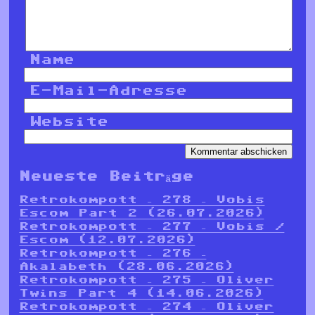
Name
E-Mail-Adresse
Website
Neueste Beiträge
Retrokompott – 278 – Vobis
Escom Part 2 (26.07.2026)
Retrokompott – 277 – Vobis /
Escom (12.07.2026)
Retrokompott – 276 –
Akalabeth (28.06.2026)
Retrokompott – 275 – Oliver
Twins Part 4 (14.06.2026)
Retrokompott – 274 – Oliver