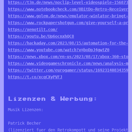
https://t3n.de/news/noclip-level-videospiele-1568731
https://www.notebookcheck.com/8BitDo-Retro-Receiver-
https://www.golem.de/news/emulator-winlator-bringt-w
https://www.rockpapershotgun.com/give-yourself-a-pre
https://xenotilt.com/
https://youtu.be/Up6ocnxhQC8
https://hackaday.com/2023/08/15/automation-for-the-n
https://www.youtube.com/watch?v=boDpJ4gwtZ0
https://news.xbox.com/en-us/2023/08/17/xbox-360-stor
https://www.videogameschronicle.com/news/analysis-mo
https://twitter.com/eurogamer/status/169231408343595
https://t.co/xcqCXyPVFJ
Lizenzen & Werbung:
Musik Lizenzen:
Patrick Becher
(lizenziert fuer den Retrokompott und seine Projekte