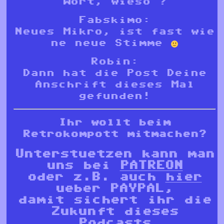
Wort, wieso ?
Fabskimo:
Neues Mikro, ist fast wie
ne neue Stimme
Robin:
Dann hat die Post Deine
Anschrift dieses Mal
gefunden!
Ihr wollt beim
Retrokompott mitmachen?
Unterstuetzen kann man
uns bei
PATREON
oder z.B. auch
hier
ueber PAYPAL,
damit sichert ihr die
Zukunft dieses
Podcasts