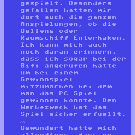
gespielt. Besonders
gefallen hatten mir
dort auch die ganzen
Anspielungen, ob die
Oeliens oder
Raumschiff Enterhaken.
Ich kann mich auch
noch daran erinnern,
dass ich sogar bei der
Bifi angerufen hatte
um bei einem
Gewinnspiel
mitzumachen bei dem
man das PC Spiel
gewinnen konnte. Den
Werbezweck hat das
Spiel sicher erfuellt.
^^
Gewundert hatte mich
allerdings, dass er