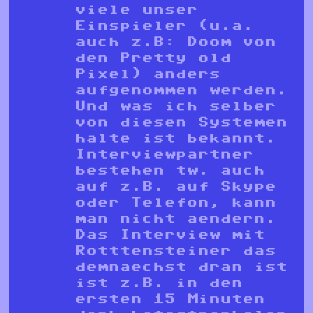
viele unser
Einspieler (u.a.
auch z.B: Doom von
den Pretty old
Pixel) anders
aufgenommen werden.
Und was ich selber
von diesen Systemen
halte ist bekannt.
Interviewpartner
bestehen tw. auch
auf z.B. auf Skype
oder Telefon, kann
man nicht aendern.
Das Interview mit
Rotttensteiner das
demnaechst dran ist
ist z.B. in den
ersten 15 Minuten