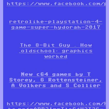
https://www.facebook.com/p
retrolike-playstation-4-
game-super-hydorah-2017
The 8-Bit Guy – How
„oldschool“ graphics
worked
New c64 games by T
Storey, G Rottensteiner,
A Volkers and S Collier
https://www.facebook.com/H