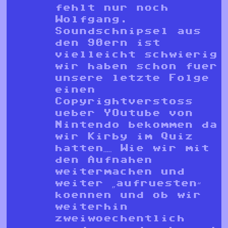
fehlt nur noch
Wolfgang.
Soundschnipsel aus
den 90ern ist
vielleicht schwierig
wir haben schon fuer
unsere letzte Folge
einen
Copyrightverstoss
ueber YOutube von
Nintendo bekommen da
wir Kirby im Quiz
hatten…… Wie wir mit
den Aufnahen
weitermachen und
weiter „aufruesten“
koennen und ob wir
weiterhin
zweiwoechentlich