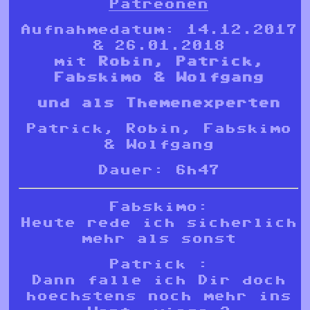
Patreonen
Aufnahmedatum: 14.12.2017
& 26.01.2018
mit
Robin, Patrick,
Fabskimo & Wolfgang
und als Themenexperten
Patrick, Robin, Fabskimo
& Wolfgang
Dauer: 6h47
Fabskimo:
Heute rede ich sicherlich
mehr als sonst
Patrick :
Dann falle ich Dir doch
hoechstens noch mehr ins