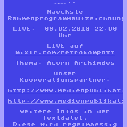
………………..
Naechste
Rahmenprogrammaufzeichnung
LIVE: 09.02.2018 22:00
Uhr
LIVE auf
mixlr.com/retrokompott
Thema: Acorn Archimdes
unser
Kooperationspartner:
http://www.medienpublikati
http://www.medienpublikati
weitere Infos in der
Textdatei.
Diese wird regelmaessig