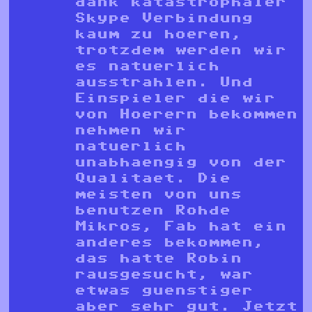
dank katastrophaler
Skype Verbindung
kaum zu hoeren,
trotzdem werden wir
es natuerlich
ausstrahlen. Und
Einspieler die wir
von Hoerern bekommen
nehmen wir
natuerlich
unabhaengig von der
Qualitaet. Die
meisten von uns
benutzen Rohde
Mikros, Fab hat ein
anderes bekommen,
das hatte Robin
rausgesucht, war
etwas guenstiger
aber sehr gut. Jetzt