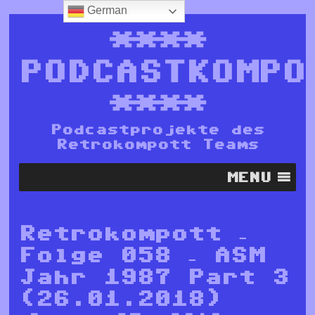
German
****
PODCASTKOMPO
****
Podcastprojekte des
Retrokompott Teams
MENU
Retrokompott –
Folge 058 – ASM
Jahr 1987 Part 3
(26.01.2018)