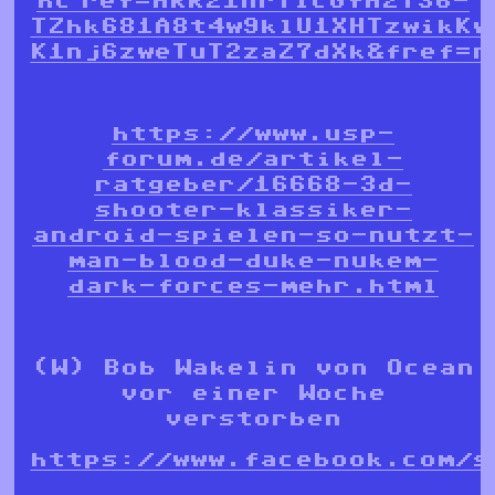
hc_ref=ARR21nrTlcGfH2T36-
TZhk681A8t4w9klU1XHTzwikKw
K1nj6zweTuT2zaZ7dXk&fref=n
https://www.usp-
forum.de/artikel-
ratgeber/16668-3d-
shooter-klassiker-
android-spielen-so-nutzt-
man-blood-duke-nukem-
dark-forces-mehr.html
(W) Bob Wakelin von Ocean
vor einer Woche
verstorben
https://www.facebook.com/s