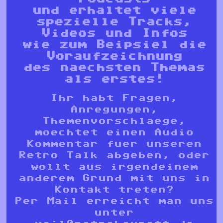
und erhaltet viele
spezielle Tracks,
Videos und Infos
wie zum Beipsiel die
Voraufzeichnung
des naechsten Themas
als erstes!
Ihr habt Fragen,
Anregungen,
Themenvorschlaege,
moechtet einen Audio
Kommentar fuer unseren
Retro Talk abgeben, oder
wollt aus irgendeinem
anderem Grund mit uns in
Kontakt treten?
Per Mail erreicht man uns
unter