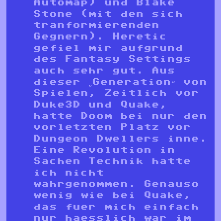
Automap) und Blake
Stone (mit den sich
tranformierenden
Gegnern). Heretic
gefiel mir aufgrund
des Fantasy Settings
auch sehr gut. Aus
dieser „Generation“ von
Spielen, Zeitlich vor
Duke3D und Quake,
hatte Doom bei nur den
vorletzten Platz vor
Dungeon Dwellers inne.
Eine Revolution in
Sachen Technik hatte
ich nicht
wahrgenommen. Genauso
wenig wie bei Quake,
das fuer mich einfach
nur haesslich war im