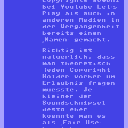
Copyrights sowohl
bei Youtube Let’s
Play als auch in
anderen Medien in
der Vergangenheit
bereits einen
„Namen“ gemacht.
Richtig ist
natuerlich, dass
man theoretisch
jeden Copyright
Holder vorher um
Erlaubnis fragen
muesste. Je
kleiner der
Soundschnipsel
desto eher
koennte man es
als „Fair Use“