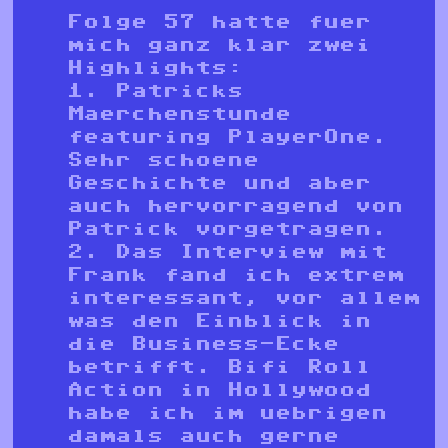
Folge 57 hatte fuer
mich ganz klar zwei
Highlights:
1. Patricks
Maerchenstunde
featuring PlayerOne.
Sehr schoene
Geschichte und aber
auch hervorragend von
Patrick vorgetragen.
2. Das Interview mit
Frank fand ich extrem
interessant, vor allem
was den Einblick in
die Business-Ecke
betrifft. Bifi Roll
Action in Hollywood
habe ich im uebrigen
damals auch gerne