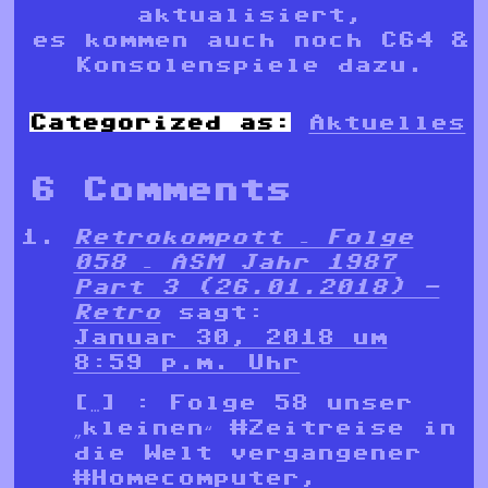
aktualisiert,
es kommen auch noch C64 &
Konsolenspiele dazu.
Categorized as:
Aktuelles
6 Comments
Retrokompott – Folge
058 – ASM Jahr 1987
Part 3 (26.01.2018) -
Retro
sagt:
Januar 30, 2018 um
8:59 p.m. Uhr
[…] : Folge 58 unser
„kleinen“ #Zeitreise in
die Welt vergangener
#Homecomputer,