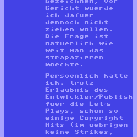
bezeichnen, vor
Gericht wuerde
ich dafuer
dennoch nicht
ziehen wollen.
Die Frage ist
natuerlich wie
weit man das
strapazieren
moechte.
Persoenlich hatte
ich, trotz
Erlaubnis des
Entwickler/Publish
fuer die Let’s
Plays, schon so
einige Copyright
Hits (im uebrigen
keine Strikes,