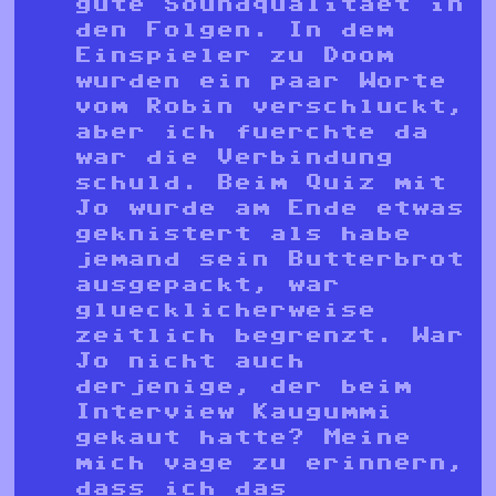
gute Soundqualitaet in
den Folgen. In dem
Einspieler zu Doom
wurden ein paar Worte
vom Robin verschluckt,
aber ich fuerchte da
war die Verbindung
schuld. Beim Quiz mit
Jo wurde am Ende etwas
geknistert als habe
jemand sein Butterbrot
ausgepackt, war
gluecklicherweise
zeitlich begrenzt. War
Jo nicht auch
derjenige, der beim
Interview Kaugummi
gekaut hatte? Meine
mich vage zu erinnern,
dass ich das