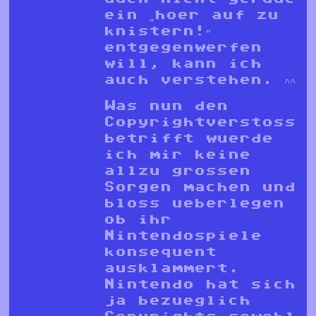
ein „hoer auf zu
knistern!“
entgegenwerfen
will, kann ich
auch verstehen. ^^
Was nun den
Copyrightverstoss
betrifft wuerde
ich mir keine
allzu grossen
Sorgen machen und
bloss ueberlegen
ob ihr
Nintendospiele
konsequent
ausklammert.
Nintendo hat sich
ja bezueglich