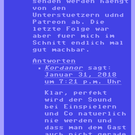
senden werden haengt
von den
Unterstuetzern udnd
Patreon ab. Die
letzte Folge war
aber fuer mich im
Schnitt endlich mal
gut machbar.
Antworten
Kordanor
sagt:
Januar 31, 2018
um 7:21 p.m. Uhr
Klar, perfekt
wird der Sound
bei Einspielern
und Co natuerlich
nie werden und
dass man dem Gast
auch nicht gerade