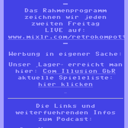
—
Das Rahmenprogramm
zeichnen wir jeden
zweiten Freitag
LIVE auf:
www.mixlr.com/retrokompott
—
Werbung in eigener Sache:
Unser „Lager“ erreicht man
hier:
Com Illusion GbR
aktuelle Spieleliste:
hier klicken
…
Die Links und
weiterfuehrenden Infos
zum Podcast: