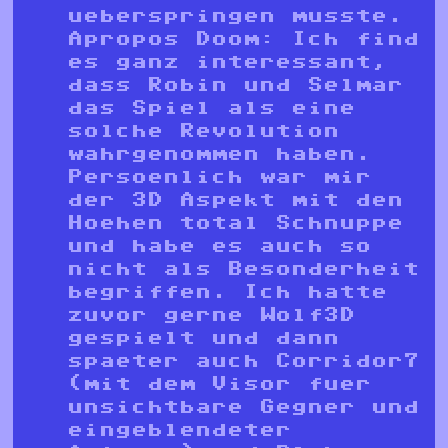
ueberspringen musste.
Apropos Doom: Ich find
es ganz interessant,
dass Robin und Selmar
das Spiel als eine
solche Revolution
wahrgenommen haben.
Persoenlich war mir
der 3D Aspekt mit den
Hoehen total Schnuppe
und habe es auch so
nicht als Besonderheit
begriffen. Ich hatte
zuvor gerne Wolf3D
gespielt und dann
spaeter auch Corridor7
(mit dem Visor fuer
unsichtbare Gegner und
eingeblendeter