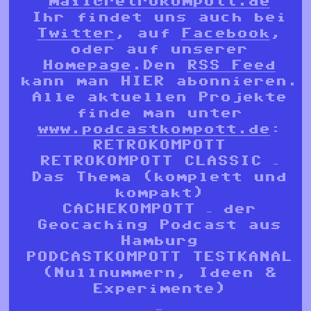
mail@retrokompott.de
Ihr findet uns auch bei
Twitter
, auf
Facebook
,
oder auf unserer
Homepage
.Den
RSS Feed
kann man HIER abonnieren.
Alle aktuellen Projekte
finde man unter
www.podcastkompott.de
:
RETROKOMPOTT
RETROKOMPOTT CLASSIC –
Das Thema (komplett und
kompakt)
CACHEKOMPOTT – der
Geocaching Podcast aus
Hamburg
PODCASTKOMPOTT TESTKANAL
(Nullnummern, Ideen &
Experimente)
…