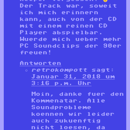
Der Track war, soweit
ich mich erinnern
kann, auch von der CD
mit einem reinen CD
Player abspielbar.
Wuerde mich ueber mehr
PC Soundclips der 90er
freuen!
Antworten
retrokompott
sagt:
Januar 31, 2018 um
3:16 p.m. Uhr
Moin, danke fuer den
Kommenatar. Alle
Soundprobleme
koennen wir leider
auch zukuenftig
nicht loesen, da