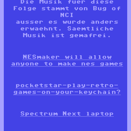
Die Musik fuer diese
Folge stammt von Bug of
NCI
ausser es wurde anders
erwaehnt. Saemtliche
Musik ist gemafrei.
NESmaker will allow
anyone to make nes games
pocketstar-play-retro-
games-on-your-keychain?
Spectrum Next laptop