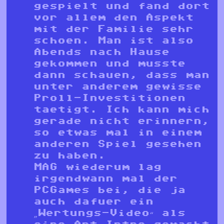
gespielt und fand dort
vor allem den Aspekt
mit der Familie sehr
schoen. Man ist also
Abends nach Hause
gekommen und musste
dann schauen, dass man
unter anderem gewisse
Proll-Investitionen
taetigt. Ich kann mich
gerade nicht erinnern,
so etwas mal in einem
anderen Spiel gesehen
zu haben.
MAG wiederum lag
irgendwann mal der
PCGames bei, die ja
auch dafuer ein
„Wertungs-Video“ als