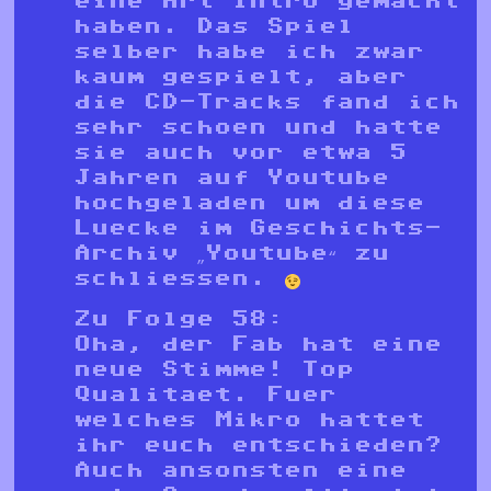
eine Art Intro gemacht
haben. Das Spiel
selber habe ich zwar
kaum gespielt, aber
die CD-Tracks fand ich
sehr schoen und hatte
sie auch vor etwa 5
Jahren auf Youtube
hochgeladen um diese
Luecke im Geschichts-
Archiv „Youtube“ zu
schliessen.
Zu Folge 58:
Oha, der Fab hat eine
neue Stimme! Top
Qualitaet. Fuer
welches Mikro hattet
ihr euch entschieden?
Auch ansonsten eine