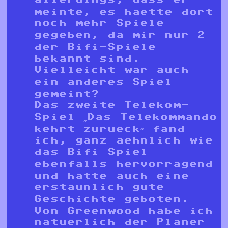
meinte, es haette dort
noch mehr Spiele
gegeben, da mir nur 2
der Bifi-Spiele
bekannt sind.
Vielleicht war auch
ein anderes Spiel
gemeint?
Das zweite Telekom-
Spiel „Das Telekommando
kehrt zurueck“ fand
ich, ganz aehnlich wie
das Bifi Spiel
ebenfalls hervorragend
und hatte auch eine
erstaunlich gute
Geschichte geboten.
Von Greenwood habe ich
natuerlich der Planer