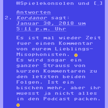
#Spielekonsolen und […]
Antworten
Kordanor
sagt:
Januar 30, 2018 um
5:11 p.m. Uhr
Es ist mal wieder Zeit
fuer einen Kommentar
von eurem Lieblings-
Misophonisten.
Es wird sogar ein
ganzer Strauss von
kurzen Kommentaren zu
den letzten beiden
Folgen. Ist ein
bischen mehr, aber ihr
muesst ja nicht alles
in den Podcast packen.