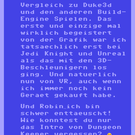
Vergleich zu Duke3d
und den anderen Build-
Engine Spielen. Das
erste und einzige mal
wirklich begeistert
von der Grafik war ich
tatsaechlich erst bei
Jedi Knight und Unreal
als das mit den 3D-
Beschleunigern los
ging. Und natuerlich
nun von VR, auch wenn
ich immer noch kein
Geraet gekauft habe.
Und Robin…ich bin
schwer enttaeuscht!
Wie konntest du nur
das Intro von Dungeon
Keeper vergessen?