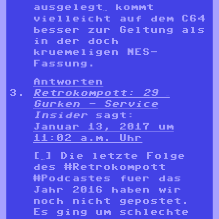
ausgelegt… kommt
vielleicht auf dem C64
besser zur Geltung als
in der doch
kruemeligen NES-
Fassung.
Antworten
Retrokompott: 29 –
Gurken - Service
Insider
sagt:
Januar 13, 2017 um
11:02 a.m. Uhr
[…] Die letzte Folge
des #Retrokompott
#Podcastes fuer das
Jahr 2016 haben wir
noch nicht gepostet.
Es ging um schlechte