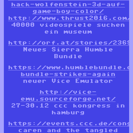
hack-wolfenstein-3d-auf-
game-boy-color/
http://www.thrust2016.com/
40000 videospiele suchen
ein museum
http://orf.at/stories/2369
Neues Sierra Humble
Bundle
https://www.humblebundle.c
bundle-strikes-again
neuer Vice Emulator
http://vice-
emu.sourceforge.net/
27-30.12 ccc kongress in
hamburg
https://events.ccc.de/cong
caren and the tangled