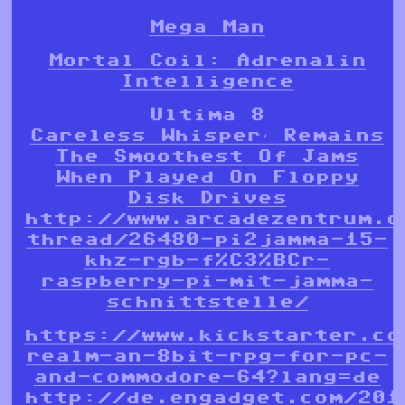
Mega Man
Mortal Coil: Adrenalin
Intelligence
Ultima 8
Careless Whisper‘ Remains
The Smoothest Of Jams
When Played On Floppy
Disk Drives
http://www.arcadezentrum.c
thread/26480-pi2jamma-15-
khz-rgb-f%C3%BCr-
raspberry-pi-mit-jamma-
schnittstelle/
https://www.kickstarter.co
realm-an-8bit-rpg-for-pc-
and-commodore-64?lang=de
http://de.engadget.com/201