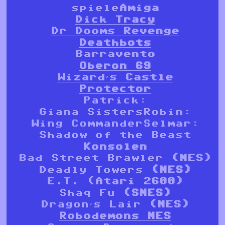
spiele
Amiga
Dick Tracy
Dr Dooms Revenge
Deathbots
Barravento
Oberon 69
Wizard’s Castle
Protector
Patrick:
Giana SistersRobin:
Wing CommanderSelmar:
Shadow of the Beast
Konsolen
Bad Street Brawler
(NES)
Deadly Towers
(NES)
E.T.
(Atari 2600)
Shaq Fu
(SNES)
Dragon’s Lair
(NES)
Robodemons NES