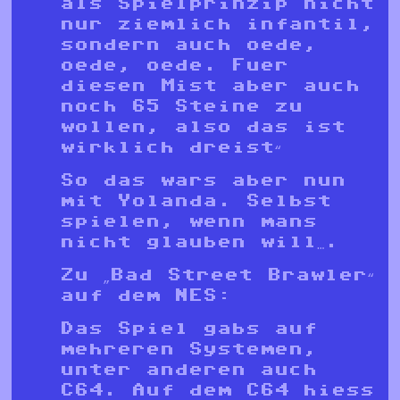
als Spielprinzip nicht
nur ziemlich infantil,
sondern auch oede,
oede, oede. Fuer
diesen Mist aber auch
noch 65 Steine zu
wollen, also das ist
wirklich dreist“
So das wars aber nun
mit Yolanda. Selbst
spielen, wenn mans
nicht glauben will….
Zu „Bad Street Brawler“
auf dem NES:
Das Spiel gabs auf
mehreren Systemen,
unter anderen auch
C64. Auf dem C64 hiess