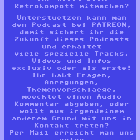
Retrokompott mitmachen?
Unterstuetzen kann man
den Podcast bei
PATREON
,
damit sichert ihr die
Zukunft dieses Podcasts
und erhaltet
viele spezielle Tracks,
Videos und Infos
exclusiv oder als erste!
Ihr habt Fragen,
Anregungen,
Themenvorschlaege,
moechtet einen Audio
Kommentar abgeben, oder
wollt aus irgendeinem
anderem Grund mit uns in
Kontakt treten?
Per Mail erreicht man uns
unter