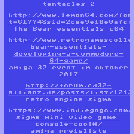
tentacles 2
http://www.lemon64.com/for
t=61774&sid=2cee9e10e0afcf
The Bear essentials c64
http://www.retrogamescolle
bear-essentials-
developing-a-commodore-
64-game/
amiga 32 event im oktober
2017
http://forum.cd32-
allianz.de/posts/list/1213
retro engine sigma
https://www.indiegogo.com/
sigma-mini-video-game-
console-cool#/
amiga preisliste