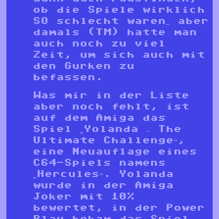
ob die Spiele wirklich
SO schlecht waren… aber
damals (TM) hatte man
auch noch zu viel
Zeit, um sich auch mit
den Gurken zu
befassen.
Was mir in der Liste
aber noch fehlt, ist
auf dem Amiga das
Spiel „Yolanda – The
Ultimate Challenge“,
eine Neuauflage eines
C64-Spiels namens
„Hercules“. Yolanda
wurde in der Amiga
Joker mit 10%
bewertet, in der Power
Play bekam das Spiel