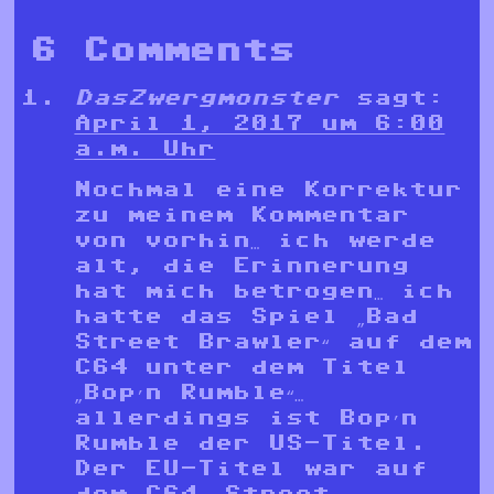
6 Comments
DasZwergmonster
sagt:
April 1, 2017 um 6:00
a.m. Uhr
Nochmal eine Korrektur
zu meinem Kommentar
von vorhin… ich werde
alt, die Erinnerung
hat mich betrogen… ich
hatte das Spiel „Bad
Street Brawler“ auf dem
C64 unter dem Titel
„Bop’n Rumble“…
allerdings ist Bop’n
Rumble der US-Titel.
Der EU-Titel war auf
dem C64 „Street