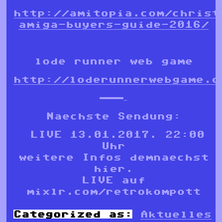
http://amitopia.com/christ
amiga-buyers-guide-2016/
lode runner web game
http://loderunnerwebgame.c
———–
Naechste Sendung:
LIVE 13.01.2017. 22:00
Uhr
weitere Infos demnaechst
hier.
LIVE auf
mixlr.com/retrokompott
Categorized as:
Aktuelles