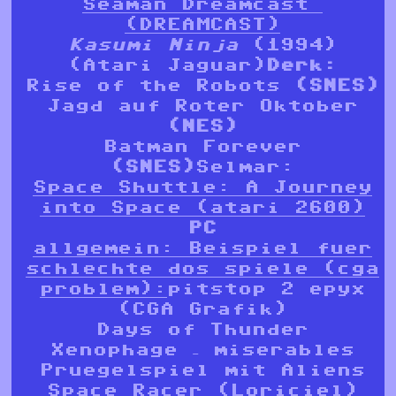
Seaman Dreamcast
(DREAMCAST)
Kasumi Ninja
(1994)
(Atari Jaguar)
Derk:
Rise of the Robots
(SNES)
Jagd auf Roter Oktober
(NES)
Batman Forever
(SNES)
Selmar:
Space Shuttle: A Journey
into Space (atari 2600)
PC
allgemein: Beispiel fuer
schlechte dos spiele (cga
problem):
pitstop 2 epyx
(CGA Grafik)
Days of Thunder
Xenophage – miserables
Pruegelspiel mit Aliens
Space Racer (Loriciel)