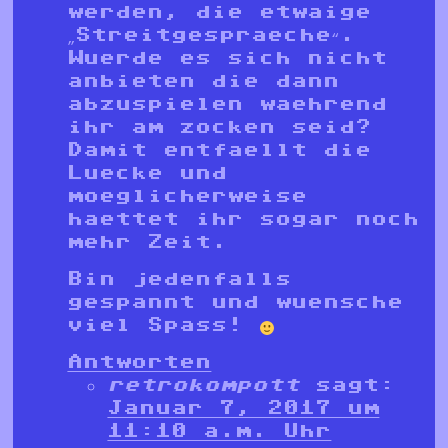
werden, die etwaige
„Streitgespraeche“.
Wuerde es sich nicht
anbieten die dann
abzuspielen waehrend
ihr am zocken seid?
Damit entfaellt die
Luecke und
moeglicherweise
haettet ihr sogar noch
mehr Zeit.
Bin jedenfalls
gespannt und wuensche
viel Spass!
Antworten
retrokompott
sagt:
Januar 7, 2017 um
11:10 a.m. Uhr