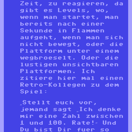
Zeit, zu reagieren, da
gibt es Levels, wo,
wenn man startet, man
bereits nach einer
Sekunde in Flammen
aufgeht, wenn man sich
nicht bewegt, oder die
Plattform unter einem
wegbroeselt. Oder die
lustigen unsichtbaren
Plattformen. Ich
zitiere hier mal einen
Retro-Kollegen zu dem
Spiel:
„Stellt euch vor,
jemand sagt „Ich denke
mir eine Zahl zwischen
1 und 100. Rate!“ Und
Du bist Dir fuer so