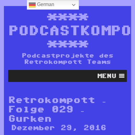
German
****
PODCASTKOMPO
****
Podcastprojekte des
Retrokompott Teams
MENU
Retrokompott –
Folge 029 –
Gurken
Dezember 29, 2016