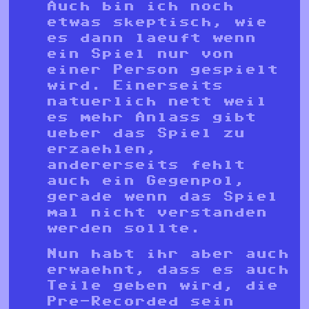
Auch bin ich noch
etwas skeptisch, wie
es dann laeuft wenn
ein Spiel nur von
einer Person gespielt
wird. Einerseits
natuerlich nett weil
es mehr Anlass gibt
ueber das Spiel zu
erzaehlen,
andererseits fehlt
auch ein Gegenpol,
gerade wenn das Spiel
mal nicht verstanden
werden sollte.
Nun habt ihr aber auch
erwaehnt, dass es auch
Teile geben wird, die
Pre-Recorded sein