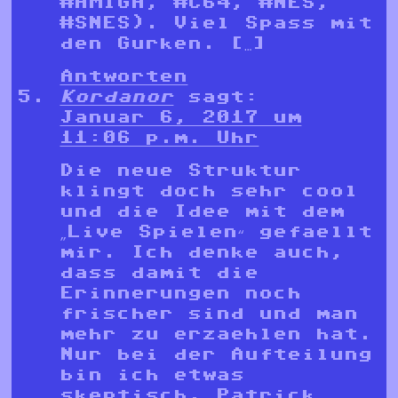
#AMIGA, #C64, #NES,
#SNES). Viel Spass mit
den Gurken. […]
Antworten
Kordanor
sagt:
Januar 6, 2017 um
11:06 p.m. Uhr
Die neue Struktur
klingt doch sehr cool
und die Idee mit dem
„Live Spielen“ gefaellt
mir. Ich denke auch,
dass damit die
Erinnerungen noch
frischer sind und man
mehr zu erzaehlen hat.
Nur bei der Aufteilung
bin ich etwas
skeptisch. Patrick