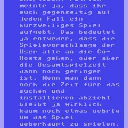
meinte ja, dass ihr
euch gegenseitig auf
jeden Fall ein
kurzweiliges Spiel
aufgebt. Das bedeutet
ja entweder, dass die
Spielevorschlaege der
User alle an die Co-
Hosts gehen, oder aber
die Gesamtspielzeit
dann noch geringer
ist. Wenn man dann
noch die Zeit fuer das
suchen und
installieren abzieht
bleibt ja wirklich
kaum noch etwas uebrig
um das Spiel
ueberhaupt zu spielen.