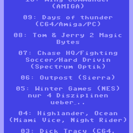
(AMIGA)
09: Days of thunder
(C64/Amiga/PC)
08: Tom & Jerry 2 Magic
Bytes
07: Chase HQ/Fighting
Soccer/Hard Drivin
(Spectrum Optik)
06: Outpost (Sierra)
05: Winter Games (NES)
nur 4 Disziplinen
ueber…..
04: Highlander, Ocean
(Miami Vice, Night Rider)
03: Dick Tracy (C64,