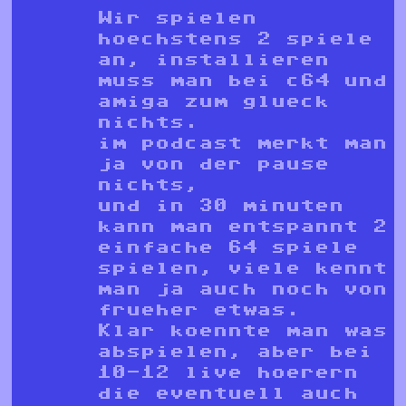
Wir spielen
hoechstens 2 spiele
an, installieren
muss man bei c64 und
amiga zum glueck
nichts.
im podcast merkt man
ja von der pause
nichts,
und in 30 minuten
kann man entspannt 2
einfache 64 spiele
spielen, viele kennt
man ja auch noch von
frueher etwas.
Klar koennte man was
abspielen, aber bei
10-12 live hoerern
die eventuell auch