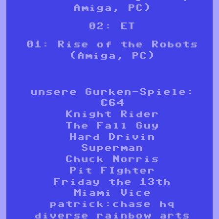
Amiga, PC)
02: ET
01: Rise of the Robots
(Amiga, PC)
unsere Gurken-Spiele:
C64
Knight Rider
The Fall Guy
Hard Drivin
Superman
Chuck Norris
Pit FIghter
Friday the 13th
Miami Vice
patrick:chase hq
diverse rainbow arts