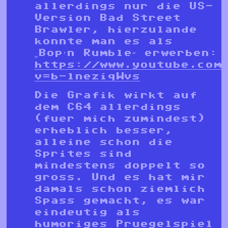
allerdings nur die US-
Version Bad Street
Brawler, hierzulande
konnte man es als
„Bop’n Rumble“ erwerben:
https://www.youtube.com
v=b-lneziqWvs
Die Grafik wirkt auf
dem C64 allerdings
(fuer mich zumindest)
erheblich besser,
alleine schon die
Sprites sind
mindestens doppelt so
gross. Und es hat mir
damals schon ziemlich
Spass gemacht, es war
eindeutig als
humoriges Pruegelspiel