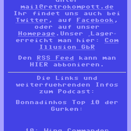
mail@retrokompott.de
Ihr findet uns auch bei
Twitter
, auf
Facebook
,
oder auf unser
Homepage
.Unser „Lager“
erreicht man hier:
Com
Illusion GbR
Den
RSS Feed
kann man
HIER abbonieren.
Die Links und
weiterfuehrenden Infos
zum Podcast:
Bonnadinhos Top 10 der
Gurken:
10: Wing Commander