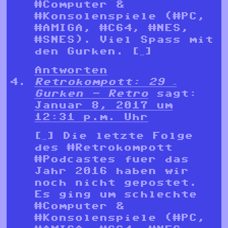
#Computer &
#Konsolenspiele (#PC,
#AMIGA, #C64, #NES,
#SNES). Viel Spass mit
den Gurken. […]
Antworten
Retrokompott: 29 –
Gurken - Retro
sagt:
Januar 8, 2017 um
12:31 p.m. Uhr
[…] Die letzte Folge
des #Retrokompott
#Podcastes fuer das
Jahr 2016 haben wir
noch nicht gepostet.
Es ging um schlechte
#Computer &
#Konsolenspiele (#PC,