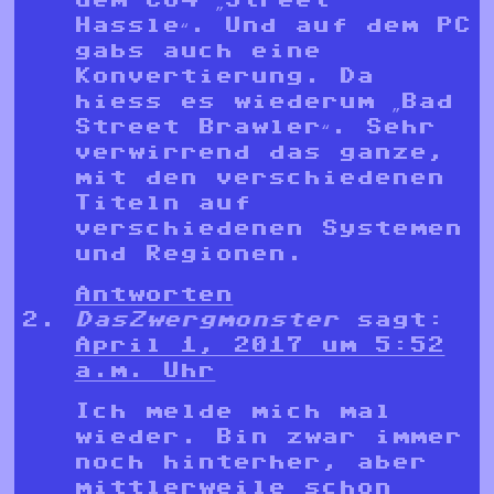
Hassle“. Und auf dem PC
gabs auch eine
Konvertierung. Da
hiess es wiederum „Bad
Street Brawler“. Sehr
verwirrend das ganze,
mit den verschiedenen
Titeln auf
verschiedenen Systemen
und Regionen.
Antworten
DasZwergmonster
sagt:
April 1, 2017 um 5:52
a.m. Uhr
Ich melde mich mal
wieder. Bin zwar immer
noch hinterher, aber
mittlerweile schon