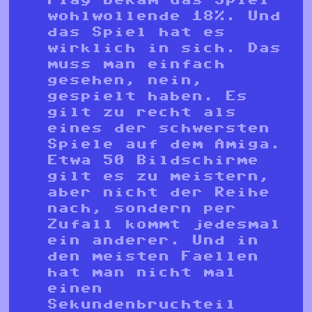
wohlwollende 18%. Und
das Spiel hat es
wirklich in sich. Das
muss man einfach
gesehen, nein,
gespielt haben. Es
gilt zu recht als
eines der schwersten
Spiele auf dem Amiga.
Etwa 50 Bildschirme
gilt es zu meistern,
aber nicht der Reihe
nach, sondern per
Zufall kommt jedesmal
ein anderer. Und in
den meisten Faellen
hat man nicht mal
einen
Sekundenbruchteil