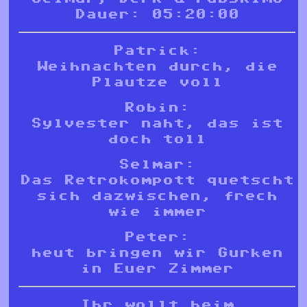
Dauer: 05:20:00
Patrick:
Weihnachten durch, die
Plautze voll
Robin:
Sylvester naht, das ist
doch toll
Selmar:
Das Retrokompott quetscht
sich dazwischen, frech
wie immer
Peter:
heut bringen wir Gurken
in Euer Zimmer
Ihr wollt beim