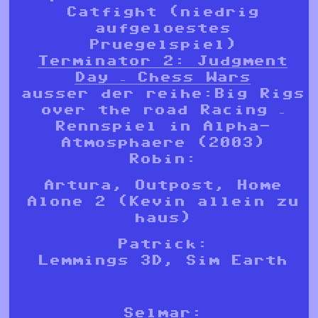
Catfight (niedrig
aufgeloestes
Pruegelspiel)
Terminator 2: Judgment
Day – Chess Wars
ausser der reihe:Big Rigs
over the road Racing –
Rennspiel in Alpha-
Atmosphaere (2003)
Robin:
Artura, Outpost, Home
Alone 2 (Kevin allein zu
haus)
Patrick:
Lemmings 3D, Sim Earth
Selmar: