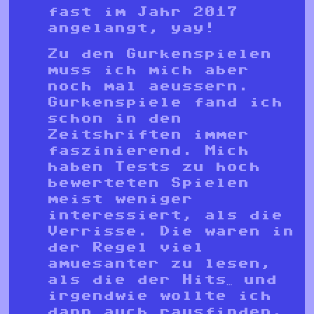
fast im Jahr 2017
angelangt, yay!
Zu den Gurkenspielen
muss ich mich aber
noch mal aeussern.
Gurkenspiele fand ich
schon in den
Zeitshriften immer
faszinierend. Mich
haben Tests zu hoch
bewerteten Spielen
meist weniger
interessiert, als die
Verrisse. Die waren in
der Regel viel
amuesanter zu lesen,
als die der Hits… und
irgendwie wollte ich
dann auch rausfinden,