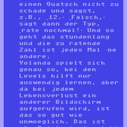
einen Quatsch nicht zu
schade und sagst,
z.B., „12.“ „Falsch,“
sagt dann der Typ,
„rate nochmal!“ Und so
geht das stundenlang
und die zu ratende
Zahl ist jedes Mal ´ne
andere.
Yolanda spielt sich
genau so, bei den
Levels hilft nur
auswendig lernen, aber
da bei jedem
Lebensverlust ein
anderer Bildschirm
aufgerufen wird, ist
das so gut wie
unmoeglich. Das ist