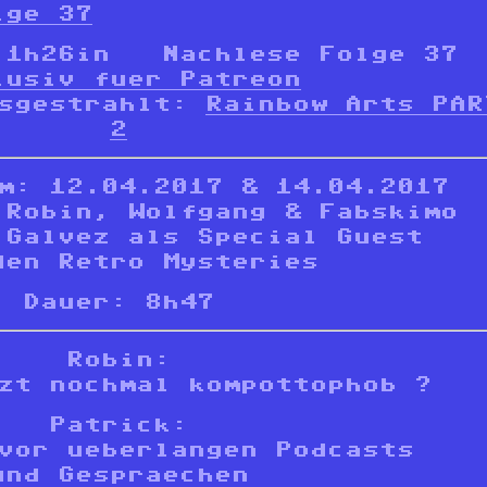
lge 37
 1h26in Nachlese Folge 3
lusiv fuer Patreon
usgestrahlt:
Rainbow Arts PAR
2
m: 12.04.2017 & 14.04.2017
 Robin, Wolfgang & Fabskimo
 Galvez als Special Guest
den Retro Mysteries
Dauer: 8h47
Robin:
zt nochmal kompottophob ?
Patrick:
vor ueberlangen Podcasts
und Gespraechen