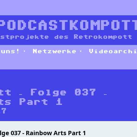
PODCASTKOMPOT
stprojekte des Retrokompott 
 uns!
Netzwerke
Videoarch
tt – Folge 037 –
ts Part 1
17