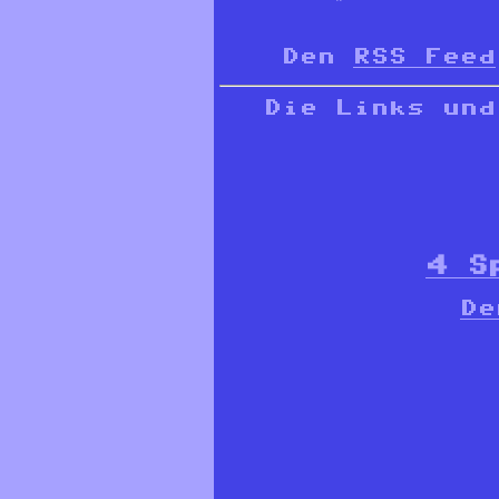
Den
RSS Feed
Die Links und
4 S
De