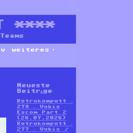
T
****
Teams
iv
weiteres
Neueste
Beiträge
Retrokompott –
278 – Vobis
Escom Part 2
(26.07.2026)
Retrokompott –
277 – Vobis /