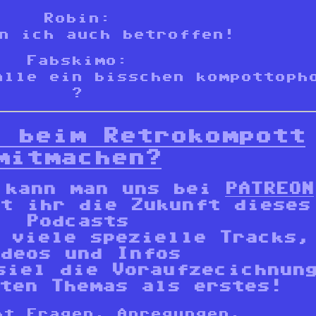
Robin:
n ich auch betroffen!
Fabskimo:
alle ein bisschen kompottoph
?
t beim Retrokompott
mitmachen?
 kann man uns bei
PATREON
t ihr die Zukunft dieses
Podcasts
 viele spezielle Tracks,
deos und Infos
siel die Voraufzecichnun
ten Themas als erstes!
t Fragen, Anregungen,