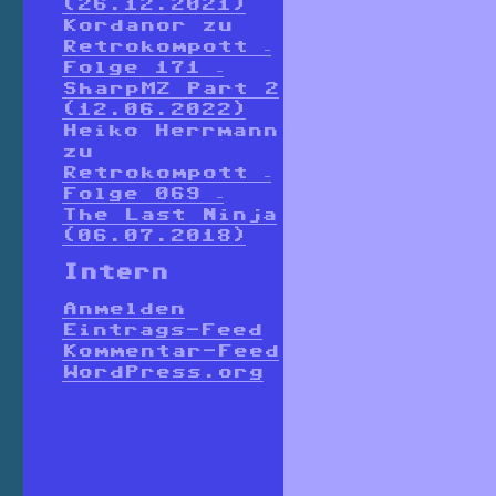
(26.12.2021)
Kordanor
zu
Retrokompott –
Folge 171 –
SharpMZ Part 2
(12.06.2022)
Heiko Herrmann
zu
Retrokompott –
Folge 069 –
The Last Ninja
(06.07.2018)
Intern
Anmelden
Eintrags-Feed
Kommentar-Feed
WordPress.org