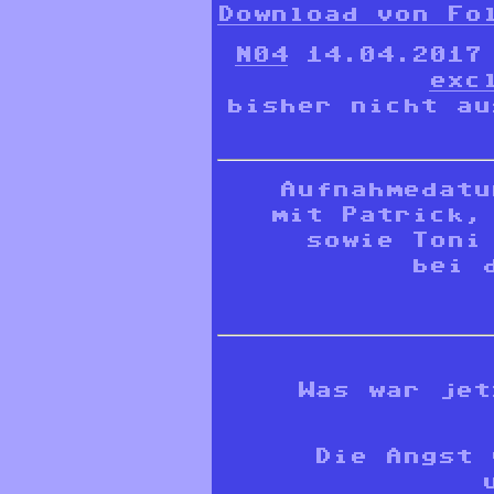
Download von Fo
N04
14.04.2017
exc
bisher nicht a
Aufnahmedatu
mit Patrick,
sowie Toni
bei 
Was war jet
Die Angst 