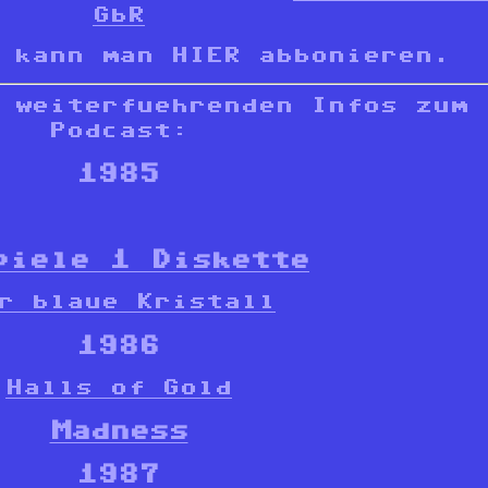
GbR
kann man HIER abbonieren.
 weiterfuehrenden Infos zum
Podcast:
1985
piele 1 Diskette
r blaue Kristall
1986
Halls of Gold
Madness
1987