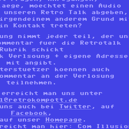
laege, moechtet einen Audio
 unseren Retro Talk abgeben,
irgendeinem anderem Grund mi
in Kontakt treten?
ung nimmt jeder teil, der un
ommentar fuer die Retrotalk
Rubrik schickt
k Verlsoung + eigene Adresse
mit angibt.
terstuetzer koennen auch
ommentar an der Verlosung
teilnehmen.
 erreicht man uns unter
l@retrokompott.de
 uns auch bei
Twitter
, auf
Facebook
,
 auf unser
Homepage
.
rreicht man hier:
Com Illusio