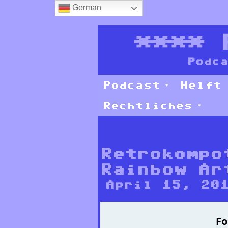
German
****
Podca
Podcast
Helft
Rechtliches
Retrokompo
Rainbow Ar
April 15, 20