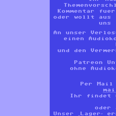
Themenvorsch
Kommentar fuer
oder wollt aus 
uns 
An unser Verlos
einen Audiok
und den Vermer
Patreon Un
ohne Audiok
Per Mail
mai
Ihr findet
oder
Unser „Lager“ e