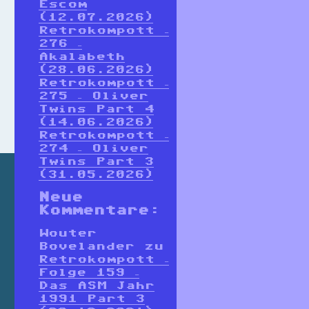
Escom
(12.07.2026)
Retrokompott –
276 –
Akalabeth
(28.06.2026)
Retrokompott –
275 – Oliver
Twins Part 4
(14.06.2026)
Retrokompott –
274 – Oliver
Twins Part 3
(31.05.2026)
Neue
Kommentare:
Wouter
Bovelander
zu
Retrokompott –
Folge 159 –
Das ASM Jahr
1991 Part 3