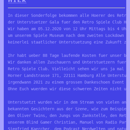
In dieser Sonderfolge bekommen alle Hoerer des Retrok
der 
Unterstuetzer Gala fuer den Retro Spiele Club Ham
Wir haben am 05.12.2020 von 12 Uhr Mittags bis 4 Uhr 
um unserem Spiele Museum nach dem zweiten Lockdown im
keinerlei staatlicher Unterstuetzung eine Zukunft zu
Ihr habt ueber 88 Tage laufende Kosten fuer unser bes
Wir danken allen Zuschauern und Unterstuetzern fuer d
Retro Spiele Club. Vielleicht sehen wir uns ja mal In
Horner Landstrasse 171, 22111 Hamburg Alle Unterstuet
irgendwann 2021 zu einem grossen Dankeschoen Event in
Ohne Euch wuerden wir diese schweren Zeiten nicht ue
Unterstuetzt wurden wir in dem Stream von vielen ande
bekannten Gesichtern aus der Szene, wie zum Beispiel 
den Oliver Twins, den Jungs von Zankstelle, den Retro
unserem Blind Gamer Christian, Manuel von Radio Paral
Siegfried Kaercher, dem Podcast Nerdwelten und natuer