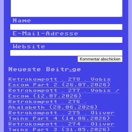
Name
E-Mail-Adresse
Website
Neueste Beiträge
Retrokompott – 278 – Vobis
Escom Part 2 (26.07.2026)
Retrokompott – 277 – Vobis /
Escom (12.07.2026)
Retrokompott – 276 –
Akalabeth (28.06.2026)
Retrokompott – 275 – Oliver
Twins Part 4 (14.06.2026)
Retrokompott – 274 – Oliver
Twins Part 3 (31.05.2026)