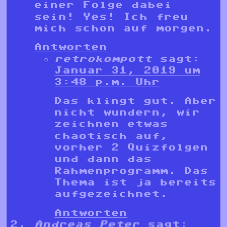
einer Folge dabei
sein! Yes! Ich freu
mich schon auf morgen.
Antworten
retrokompott
sagt:
Januar 31, 2019 um
3:48 p.m. Uhr
Das klingt gut. Aber
nicht wundern, wir
zeichnen etwas
chaotisch auf,
vorher 2 Quizfolgen
und dann das
Rahmenprogramm. Das
Thema ist ja bereits
aufgezeichnet.
Antworten
Andreas Peter
sagt: