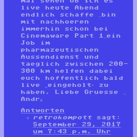
mal sehen ob ich es
live heute Abend
endlich schaffe …bin
mit nachhoeren
immerhin schon bei
Cinemaware Part 1…ein
Job im
pharmazeutischen
Aussendienst und
taeglich zwischen 200-
300 km helfen dabei
euch hoffentlich bald
live „eingeholt“ zu
haben. Liebe Gruesse …
André
Antworten
retrokompott
sagt:
September 29, 2017
um 7:43 p.m. Uhr