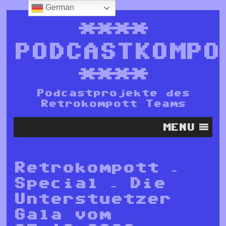
German
****
PODCASTKOMPO
****
Podcastprojekte des
Retrokompott Teams
MENU
Retrokompott –
Special – Die
Unterstuetzer
Gala vom