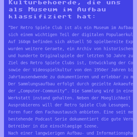
Kulturbehoerde, die uns
als Museum im Aufbau
klassifiziert hat:
“Der Retro Spiele Club ist als ein Museum im Aufbau e
sich einem wichtigen Teil der digitalen Populaerkultu
Auf 160qm befinden sich aktuell 50 spielbereite Expon
wurden weitere Geraete, ein Archiv von historischen F
und hunderte Originalspiele der letzten 50 Jahre zusa
Ziel des Retro Spiele Clubs ist, Entwicklung der Comp
sowie der Videospielkultur von den 1950er Jahren bis 
Jahrtausendwende zu dokumentieren und erlebbar zu mac
Der Sammlungsaufbau erfolgt durch gezielte Ankaeufe s
der „Computer-Community“. Die Sammlung wird in einer 
Werkstatt instand gehalten. Neben der Moeglichkeit de
Ausprobierens will der Retro Spiele Club Lesungen, Vo
Foren fuer den Fachaustausch anbieten. Eine seit mehr
bestehende Podcast Serie dokumentiert die gute Vernet
Betreiber in die einschlaegige Szene.

Nach einer langwierigen Aufbau- und Informationsphase