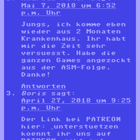
Mai 7, 2018 um 6:52
p.m. Uhr
Jungs, ich komme eben
wieder aus 2 Monaten
Krankenhaus. Ihr habt
mir die Zeit sehr
versuesst. Habe die
ganzen Games angezockt
aus der ASM-Folge.
Danke!
Antworten
Boris
sagt:
April 27, 2018 um 9:25
p.m. Uhr
Der Link bei PATREON
hier: „unterstuetzen
koennt ihr uns auf