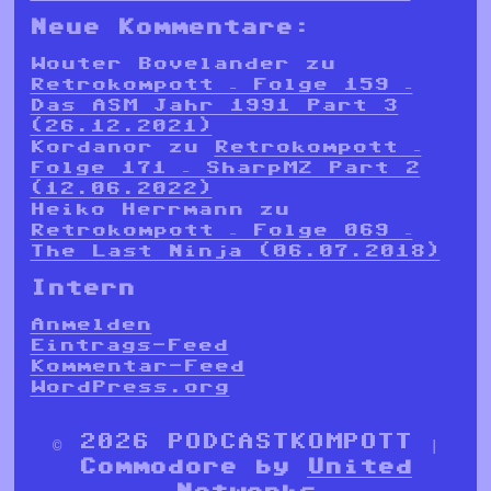
Neue Kommentare:
Wouter Bovelander
zu
Retrokompott – Folge 159 –
Das ASM Jahr 1991 Part 3
(26.12.2021)
Kordanor
zu
Retrokompott –
Folge 171 – SharpMZ Part 2
(12.06.2022)
Heiko Herrmann
zu
Retrokompott – Folge 069 –
The Last Ninja (06.07.2018)
Intern
Anmelden
Eintrags-Feed
Kommentar-Feed
WordPress.org
© 2026 PODCASTKOMPOTT |
Commodore by
United
Networks