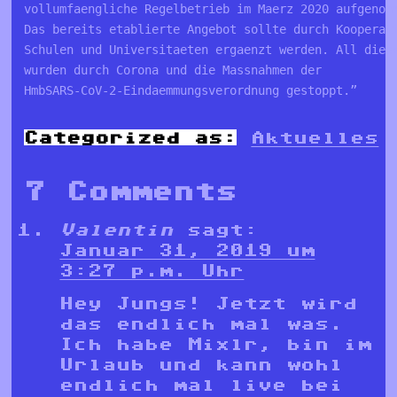
vollumfaengliche Regelbetrieb im Maerz 2020 aufgenomm
Das bereits etablierte Angebot sollte durch Kooperati
Schulen und Universitaeten ergaenzt werden. All diese
wurden durch Corona und die Massnahmen der 

HmbSARS-CoV-2-Eindaemmungsverordnung gestoppt.”
Categorized as:
Aktuelles
7 Comments
Valentin
sagt:
Januar 31, 2019 um
3:27 p.m. Uhr
Hey Jungs! Jetzt wird
das endlich mal was.
Ich habe Mixlr, bin im
Urlaub und kann wohl
endlich mal live bei