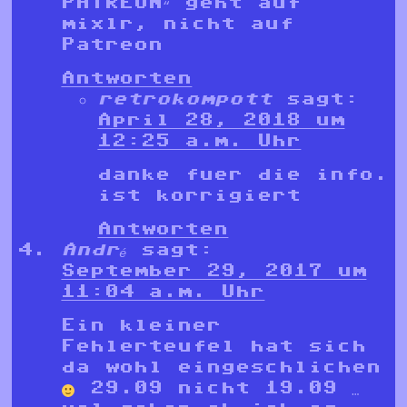
PATREON“ geht auf
mixlr, nicht auf
Patreon
Antworten
retrokompott
sagt:
April 28, 2018 um
12:25 a.m. Uhr
danke fuer die info.
ist korrigiert
Antworten
André
sagt:
September 29, 2017 um
11:04 a.m. Uhr
Ein kleiner
Fehlerteufel hat sich
da wohl eingeschlichen
29.09 nicht 19.09 …